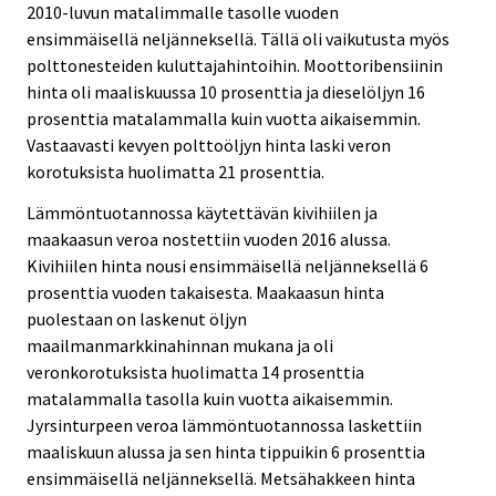
2010-luvun matalimmalle tasolle vuoden
ensimmäisellä neljänneksellä. Tällä oli vaikutusta myös
polttonesteiden kuluttajahintoihin. Moottoribensiinin
hinta oli maaliskuussa 10 prosenttia ja dieselöljyn 16
prosenttia matalammalla kuin vuotta aikaisemmin.
Vastaavasti kevyen polttoöljyn hinta laski veron
korotuksista huolimatta 21 prosenttia.
Lämmöntuotannossa käytettävän kivihiilen ja
maakaasun veroa nostettiin vuoden 2016 alussa.
Kivihiilen hinta nousi ensimmäisellä neljänneksellä 6
prosenttia vuoden takaisesta. Maakaasun hinta
puolestaan on laskenut öljyn
maailmanmarkkinahinnan mukana ja oli
veronkorotuksista huolimatta 14 prosenttia
matalammalla tasolla kuin vuotta aikaisemmin.
Jyrsinturpeen veroa lämmöntuotannossa laskettiin
maaliskuun alussa ja sen hinta tippuikin 6 prosenttia
ensimmäisellä neljänneksellä. Metsähakkeen hinta