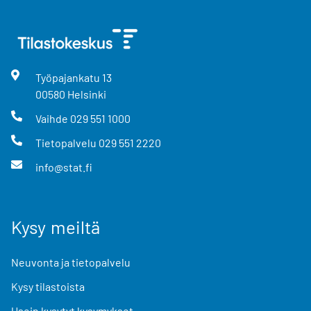
Työpajankatu
13
00580
Helsinki
Vaihde
029 551 1000
Tietopalvelu
029 551 2220
info@stat.fi
Kysy meiltä
Neuvonta ja tietopalvelu
Kysy tilastoista
Usein kysytyt kysymykset