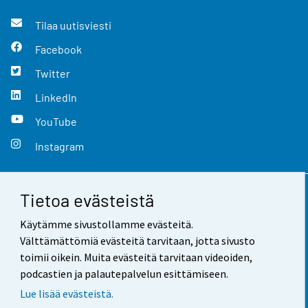
Tilaa uutisviesti
Facebook
Twitter
LinkedIn
YouTube
Instagram
Tietoa evästeistä
Yhteystiedot
Käytämme sivustollamme evästeitä.
Palaute
Välttämättömiä evästeitä tarvitaan, jotta sivusto
toimii oikein. Muita evästeitä tarvitaan videoiden,
Käyttöehdot
podcastien ja palautepalvelun esittämiseen.
Tietosuoja
Lue lisää evästeistä.