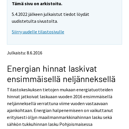
e
e
Tämä sivu on arkistoitu.
m
m
5.4.2022 jälkeen julkaistut tiedot löydät
o
o
v
v
uudistetulta sivustolta.
i
i
Siirry uudelle tilastosivulle
n
n
g
g
t
t
o
o
Julkaistu: 8.6.2016
a
a
n
n
Energian hinnat laskivat
o
o
t
t
ensimmäisellä neljänneksellä
h
h
e
e
Tilastokeskuksen tietojen mukaan energiatuotteiden
r
r
s
s
hinnat jatkoivat laskuaan vuoden 2016 ensimmäisellä
e
e
neljänneksellä verrattuna viime vuoden vastaavaan
r
r
ajankohtaan. Energian halpenemiseen on vaikuttanut
v
v
erityisesti öljyn maailmanmarkkinahinnan lasku sekä
i
i
sähkön tukkuhinnan lasku Pohjoismaisessa
c
c