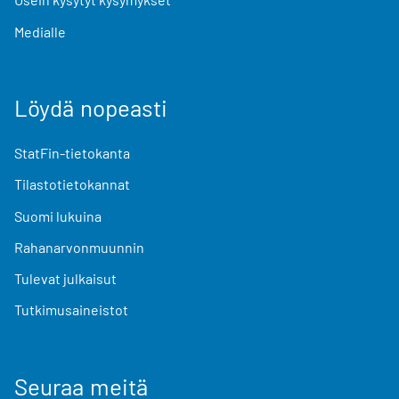
Medialle
Löydä nopeasti
StatFin-tietokanta
Tilastotietokannat
Suomi lukuina
Rahanarvonmuunnin
Tulevat julkaisut
Tutkimusaineistot
Seuraa meitä