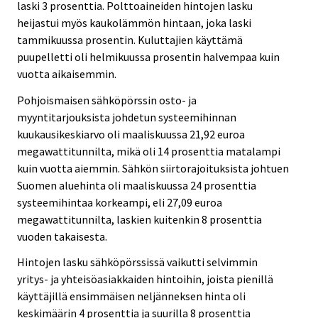
laski 3 prosenttia. Polttoaineiden hintojen lasku
heijastui myös kaukolämmön hintaan, joka laski
tammikuussa prosentin. Kuluttajien käyttämä
puupelletti oli helmikuussa prosentin halvempaa kuin
vuotta aikaisemmin.
Pohjoismaisen sähköpörssin osto- ja
myyntitarjouksista johdetun systeemihinnan
kuukausikeskiarvo oli maaliskuussa 21,92 euroa
megawattitunnilta, mikä oli 14 prosenttia matalampi
kuin vuotta aiemmin. Sähkön siirtorajoituksista johtuen
Suomen aluehinta oli maaliskuussa 24 prosenttia
systeemihintaa korkeampi, eli 27,09 euroa
megawattitunnilta, laskien kuitenkin 8 prosenttia
vuoden takaisesta.
Hintojen lasku sähköpörssissä vaikutti selvimmin
yritys- ja yhteisöasiakkaiden hintoihin, joista pienillä
käyttäjillä ensimmäisen neljänneksen hinta oli
keskimäärin 4 prosenttia ja suurilla 8 prosenttia