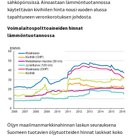
e
e
sähköpörssissä. Ainoastaan lämmöntuotannossa
.
.
käytettävän kivihiilen hinta nousi vuoden alussa
tapahtuneen veronkorotuksen johdosta.
Voimalaitospolttoaineiden hinnat
lämmöntuotannossa
Öljyn maailmanmarkkinahinnan laskun seurauksena
Suomeen tuotavien öljytuotteiden hinnat laskivat koko