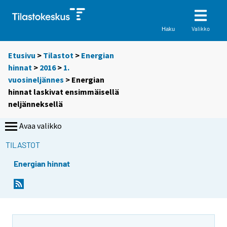
Valikko
Haku
Etusivu
>
Tilastot
>
Energian
hinnat
>
2016
>
1.
vuosineljännes
> Energian
hinnat laskivat ensimmäisellä
neljänneksellä
Avaa valikko
TILASTOT
Energian hinnat
Y
Y
o
o
u
u
a
a
r
r