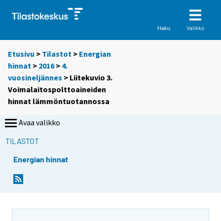
Valikko
Haku
Etusivu
>
Tilastot
>
Energian
hinnat
>
2016
>
4.
vuosineljännes
> Liitekuvio 3.
Voimalaitospolttoaineiden
hinnat lämmöntuotannossa
Avaa valikko
TILASTOT
Energian hinnat