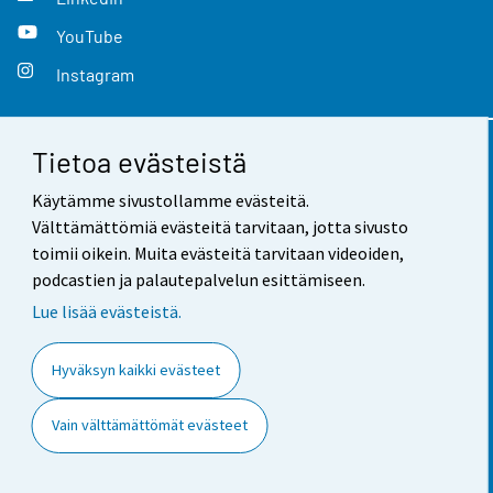
YouTube
Instagram
Tietoa evästeistä
Yhteystiedot
Käytämme sivustollamme evästeitä.
Palaute
Välttämättömiä evästeitä tarvitaan, jotta sivusto
toimii oikein. Muita evästeitä tarvitaan videoiden,
Käyttöehdot
podcastien ja palautepalvelun esittämiseen.
Tietosuoja
Lue lisää evästeistä.
Saavutettavuus
Hyväksyn kaikki evästeet
Tietoa sivustosta
Vain välttämättömät evästeet
Evästeasetukset