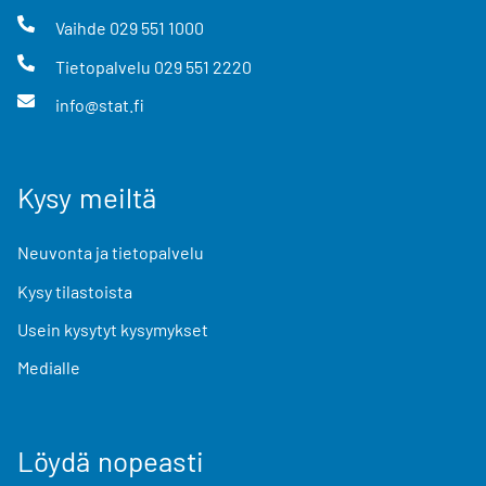
Vaihde
029 551 1000
Tietopalvelu
029 551 2220
info@stat.fi
Kysy meiltä
Neuvonta ja tietopalvelu
Kysy tilastoista
Usein kysytyt kysymykset
Medialle
Löydä nopeasti