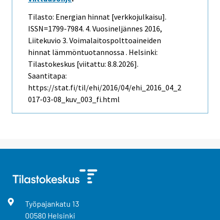
Tilasto: Energian hinnat [verkkojulkaisu].
ISSN=1799-7984.
4. Vuosineljännes
2016,
Liitekuvio 3. Voimalaitospolttoaineiden
hinnat lämmöntuotannossa . Helsinki:
Tilastokeskus [viitattu: 8.8.2026].
Saantitapa:
https://stat.fi/til/ehi/2016/04/ehi_2016_04_2
017-03-08_kuv_003_fi.html
Työpajankatu
13
00580
Helsinki