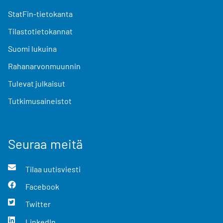
StatFin-tietokanta
Tilastotietokannat
Suomi lukuina
Rahanarvonmuunnin
Tulevat julkaisut
Tutkimusaineistot
Seuraa meitä
Tilaa uutisviesti
Facebook
Twitter
LinkedIn