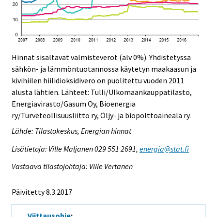
Hinnat sisältävät valmisteverot (alv 0%). Yhdistetyssä
sähkön- ja lämmöntuotannossa käytetyn maakaasun ja
kivihiilen hiilidioksidivero on puolitettu vuoden 2011
alusta lähtien. Lähteet: Tulli/Ulkomaankauppatilasto,
Energiavirasto/Gasum Oy, Bioenergia
ry/Turveteollisuusliitto ry, Öljy- ja biopolttoaineala ry.
Lähde: Tilastokeskus, Energian hinnat
Lisätietoja: Ville Maljanen 029 551 2691,
energia@stat.fi
Vastaava tilastojohtaja: Ville Vertanen
Päivitetty 8.3.2017
Viittausohje
: