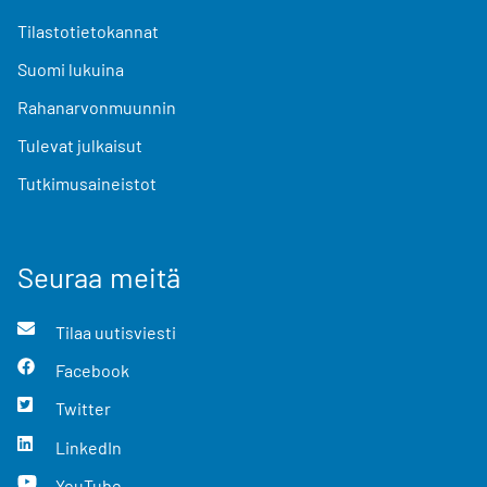
Tilastotietokannat
Suomi lukuina
Rahanarvonmuunnin
Tulevat julkaisut
Tutkimusaineistot
Seuraa meitä
Tilaa uutisviesti
Facebook
Twitter
LinkedIn
YouTube