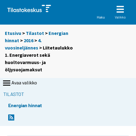
Valikko
Haku
Etusivu
>
Tilastot
>
Energian
hinnat
>
2016
>
4.
vuosineljännes
> Liitetaulukko
1. Energiaverot sekä
huoltovarmuus- ja
öljysuojamaksut
Avaa valikko
TILASTOT
Energian hinnat