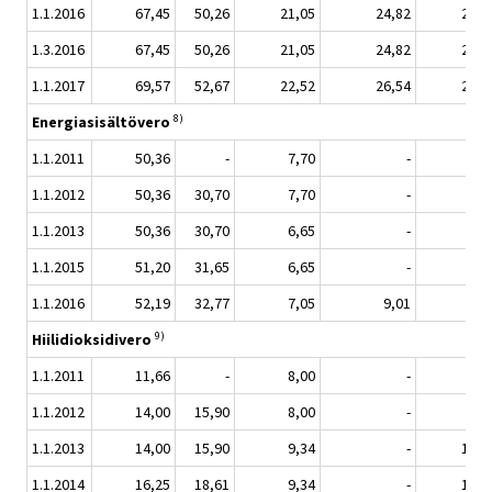
1.1.2016
67,45
50,26
21,05
24,82
25,0
1.3.2016
67,45
50,26
21,05
24,82
25,0
1.1.2017
69,57
52,67
22,52
26,54
26,9
8)
Energiasisältövero
1.1.2011
50,36
-
7,70
-
8,7
1.1.2012
50,36
30,70
7,70
-
8,7
1.1.2013
50,36
30,70
6,65
-
7,5
1.1.2015
51,20
31,65
6,65
-
7,5
1.1.2016
52,19
32,77
7,05
9,01
8,0
9)
Hiilidioksidivero
1.1.2011
11,66
-
8,00
-
9,7
1.1.2012
14,00
15,90
8,00
-
9,7
1.1.2013
14,00
15,90
9,34
-
11,3
1.1.2014
16,25
18,61
9,34
-
11,3