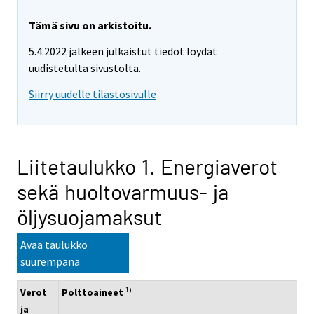
Tämä sivu on arkistoitu.
5.4.2022 jälkeen julkaistut tiedot löydät
uudistetulta sivustolta.
Siirry uudelle tilastosivulle
Liitetaulukko 1. Energiaverot
sekä huoltovarmuus- ja
öljysuojamaksut
Avaa taulukko
suurempana
1)
Verot
Polttoaineet
ja