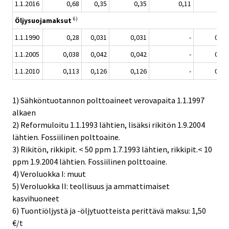
1.1.2016
0,68
0,35
0,35
0,11
0,2
6)
Öljysuojamaksut
1.1.1990
0,28
0,031
0,031
-
0,03
1.1.2005
0,038
0,042
0,042
-
0,05
1.1.2010
0,113
0,126
0,126
-
0,15
1) Sähköntuotannon polttoaineet verovapaita 1.1.1997
alkaen
2) Reformuloitu 1.1.1993 lähtien, lisäksi rikitön 1.9.2004
lähtien. Fossiilinen polttoaine.
3) Rikitön, rikkipit. < 50 ppm 1.7.1993 lähtien, rikkipit.< 10
ppm 1.9.2004 lähtien. Fossiilinen polttoaine.
4) Veroluokka I: muut
5) Veroluokka II: teollisuus ja ammattimaiset
kasvihuoneet
6) Tuontiöljystä ja -öljytuotteista perittävä maksu: 1,50
€/t