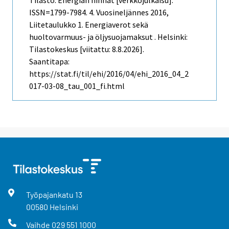
Tilasto: Energian hinnat [verkkojulkaisu].
ISSN=1799-7984.
4. Vuosineljännes
2016,
Liitetaulukko 1. Energiaverot sekä
huoltovarmuus- ja öljysuojamaksut . Helsinki:
Tilastokeskus [viitattu: 8.8.2026].
Saantitapa:
https://stat.fi/til/ehi/2016/04/ehi_2016_04_2
017-03-08_tau_001_fi.html
Työpajankatu
13
00580
Helsinki
Vaihde
029 551 1000