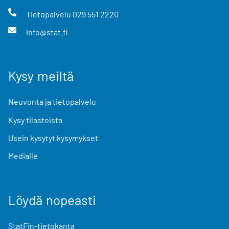
Tietopalvelu
029 551 2220
info@stat.fi
Kysy meiltä
Neuvonta ja tietopalvelu
Kysy tilastoista
Usein kysytyt kysymykset
Medialle
Löydä nopeasti
StatFin-tietokanta