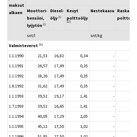
maksut
Moottori-
Diesel-
Kevyt
Nestekaasu
Raskas
alkaen
3)
bensiini,
öljy
polttoöljy
polttoölj
12)
2)
lyijytön
snt/l
snt/kg
10)
Valmisteverot
1.1.1990
21,53
16,82
0,34
-
0,3
1.1.1991
26,57
17,49
0,35
-
0,3
1.1.1992
28,26
17,49
0,35
-
0,3
1.8.1992
31,62
17,49
0,35
-
0,3
1.1.1993
39,52
19,17
1,41
-
1,1
1.7.1993
39,52
16,65
1,41
-
1,1
1.1.1994
40,05
17,29
2,05
-
1,9
1.1.1995
45,12
27,50
3,02
-
3,1
1.1.1996
51,85
27,50
3,02
-
3,1