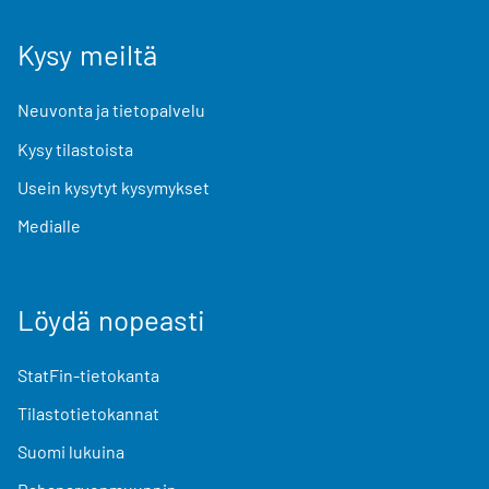
Kysy meiltä
Neuvonta ja tietopalvelu
Kysy tilastoista
Usein kysytyt kysymykset
Medialle
Löydä nopeasti
StatFin-tietokanta
Tilastotietokannat
Suomi lukuina