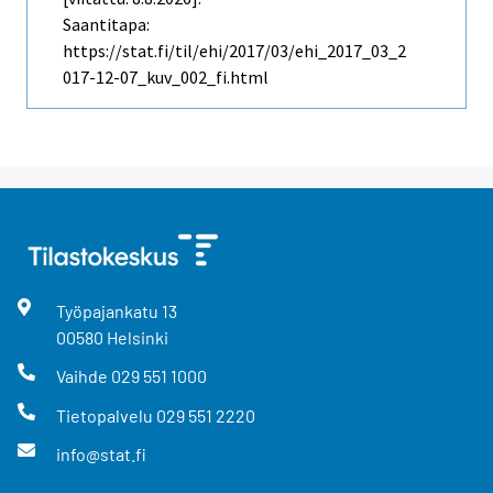
Saantitapa:
https://stat.fi/til/ehi/2017/03/ehi_2017_03_2
017-12-07_kuv_002_fi.html
Työpajankatu
13
00580
Helsinki
Vaihde
029 551 1000
Tietopalvelu
029 551 2220
info@stat.fi