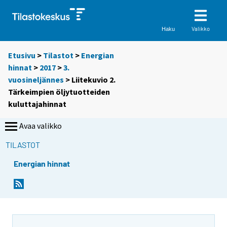
Valikko
Haku
Etusivu
>
Tilastot
>
Energian
hinnat
>
2017
>
3.
vuosineljännes
> Liitekuvio 2.
Tärkeimpien öljytuotteiden
kuluttajahinnat
Avaa valikko
TILASTOT
Energian hinnat