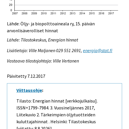
Lähde: Öljy- ja biopolttoaineala ry, 15. päivän
arvonlisäverolliset hinnat
Lähde: Tilastokeskus, Energian hinnat
Lisätietoja: Ville Maljanen 029 551 2691,
energia@stat.fi
Vastaava tilastojohtaja: Ville Vertanen
Päivitetty 7.12.2017
Viittausohje
:
Tilasto: Energian hinnat [verkkojulkaisu].
ISSN=1799-7984.
3. Vuosineljännes
2017,
Liitekuvio 2. Tärkeimpien öljytuotteiden
kuluttajahinnat . Helsinki: Tilastokeskus
[viitattu: 8.8.2026].