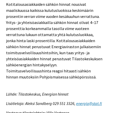
Kotitalousasiakkaiden sähkön hinnat nousivat
maaliskuussa kaikissa kulutusluokissa keskimäärin
prosentin verran viime vuoden kesäkuuhun verrattuna.
Yritys- ja yhteisöasiakkailla sähkön hinnat olivat 4–17
prosenttia korkeammalla tasolla viime vuoteen
verrattuna lukuun ottamatta yhtä kulutusluokkaa,
jonka hinta laski prosentilla. Kotitalousasiakkaiden
sähkön hinnat perustuvat Energiaviraston julkaisemiin
toimitusvelvollisuushintoihin, kun taas yritys- ja
yhteisöasiakkaiden hinnat perustuvat Tilastokeskuksen
sähköenergian hintakyselyyn.
Toimitusvelvollisuushinta reagoi hitaasti sähkön
hinnan muutoksiin Pohjoismaisessa sähköpörssissä.
Lähde: Tilastokeskus, Energian hinnat
Lisätietoja: Aleksi Sandberg 029 551 3326,
energia@stat.fi
Vastaava tilastojohtaja: Ville Vertanen