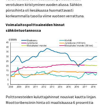
c
c
verotuksen kiristyminen vuoden alussa. Sähkön
e
e
pörssihinta oli kesäkuussa huomattavasti
.
.
korkeammalla tasolla viime vuoteen verrattuna.
Voimalaitospolttoaineiden hinnat
sähköntuotannossa
Polttonesteiden kuluttajahinnat nousivat kautta linjan.
Moottoribensiinin hinta oli maaliskuussa 6 prosenttia