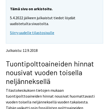
r
r
e
e
Tämä sivu on arkistoitu.
m
m
5.4.2022 jälkeen julkaistut tiedot löydät
o
o
v
v
uudistetulta sivustolta.
i
i
Siirry uudelle tilastosivulle
n
n
g
g
t
t
o
o
Julkaistu: 12.9.2018
a
a
n
n
Tuontipolttoaineiden hinnat
o
o
t
t
nousivat vuoden toisella
h
h
e
e
neljänneksellä
r
r
s
s
Tilastokeskuksen tietojen mukaan
e
e
tuontipolttoaineiden hinnat nousivat huomattavasti
r
r
v
v
vuoden toisella neljänneksellä vuoden takaisesta.
i
i
Tähän vaikutti osin fossiilisten polttoaineiden