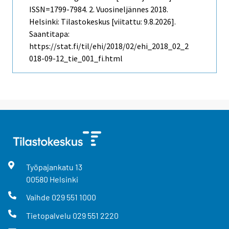
ISSN=1799-7984.
2. Vuosineljännes
2018.
Helsinki: Tilastokeskus [viitattu: 9.8.2026].
Saantitapa:
https://stat.fi/til/ehi/2018/02/ehi_2018_02_2
018-09-12_tie_001_fi.html
Työpajankatu
13
00580
Helsinki
Vaihde
029 551 1000
Tietopalvelu
029 551 2220