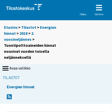
Valikko
Haku
Etusivu
>
Tilastot
>
Energian
hinnat
>
2018
>
2.
vuosineljännes
>
Tuontipolttoaineiden hinnat
nousivat vuoden toisella
neljänneksellä
Avaa valikko
TILASTOT
Energian hinnat
Y
Y
o
o
u
u
a
a