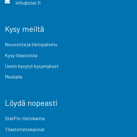
info@stat.fi
Kysy meiltä
Neuvonta ja tietopalvelu
Kysy tilastoista
Usein kysytyt kysymykset
Medialle
Löydä nopeasti
StatFin-tietokanta
Tilastotietokannat