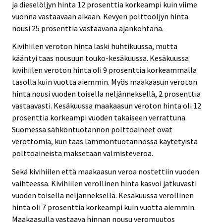
ja dieselöljyn hinta 12 prosenttia korkeampi kuin viime
vuonna vastaavaan aikaan. Kevyen polttoöljyn hinta
nousi 25 prosenttia vastaavana ajankohtana.
Kivihiilen veroton hinta laski huhtikuussa, mutta
kääntyi taas nousuun touko-kesäkuussa. Kesäkuussa
kivihiilen veroton hinta oli 9 prosenttia korkeammalla
tasolla kuin vuotta aiemmin. Myös maakaasun veroton
hinta nousi vuoden toisella neljänneksellä, 2 prosenttia
vastaavasti. Kesäkuussa maakaasun veroton hinta oli 12
prosenttia korkeampi vuoden takaiseen verrattuna.
Suomessa sähköntuotannon polttoaineet ovat
verottomia, kun taas lämmöntuotannossa käytetyistä
polttoaineista maksetaan valmisteveroa.
Sekä kivihiilen että maakaasun veroa nostettiin vuoden
vaihteessa. Kivihiilen verollinen hinta kasvoi jatkuvasti
vuoden toisella neljänneksellä. Kesäkuussa verollinen
hinta oli 7 prosenttia korkeampi kuin vuotta aiemmin.
Maakaasulla vastaava hinnan nousu veromuutos