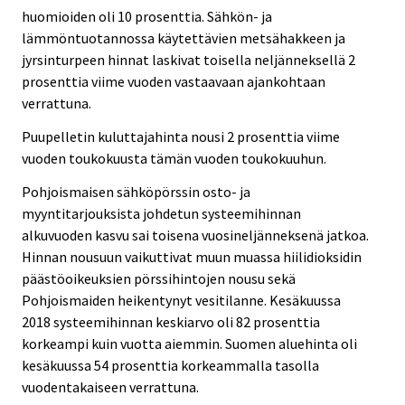
huomioiden oli 10 prosenttia. Sähkön- ja
lämmöntuotannossa käytettävien metsähakkeen ja
jyrsinturpeen hinnat laskivat toisella neljänneksellä 2
prosenttia viime vuoden vastaavaan ajankohtaan
verrattuna.
Puupelletin kuluttajahinta nousi 2 prosenttia viime
vuoden toukokuusta tämän vuoden toukokuuhun.
Pohjoismaisen sähköpörssin osto- ja
myyntitarjouksista johdetun systeemihinnan
alkuvuoden kasvu sai toisena vuosineljänneksenä jatkoa.
Hinnan nousuun vaikuttivat muun muassa hiilidioksidin
päästöoikeuksien pörssihintojen nousu sekä
Pohjoismaiden heikentynyt vesitilanne. Kesäkuussa
2018 systeemihinnan keskiarvo oli 82 prosenttia
korkeampi kuin vuotta aiemmin. Suomen aluehinta oli
kesäkuussa 54 prosenttia korkeammalla tasolla
vuodentakaiseen verrattuna.