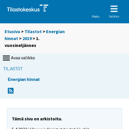
Valikko
Haku
Etusivu
>
Tilastot
>
Energian
hinnat
>
2019
>
1.
vuosineljännes
Avaa valikko
TILASTOT
Energian hinnat
Tämä sivu on arkistoitu.