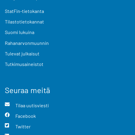
StatFin-tietokanta
Tilastotietokannat
Suomi lukuina
Rahanarvonmuunnin
Tulevat julkaisut
Tutkimusaineistot
Seuraa meitä
Tilaa uutisviesti
Facebook
Twitter