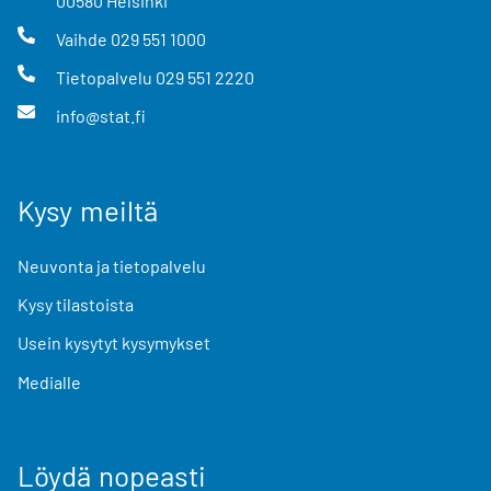
00580
Helsinki
Vaihde
029 551 1000
Tietopalvelu
029 551 2220
info@stat.fi
Kysy meiltä
Neuvonta ja tietopalvelu
Kysy tilastoista
Usein kysytyt kysymykset
Medialle
Löydä nopeasti