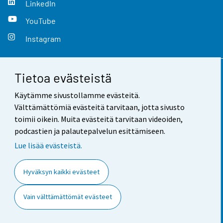
LinkedIn
YouTube
Instagram
Tietoa evästeistä
Yhteystiedot
Käytämme sivustollamme evästeitä.
Palaute
Välttämättömiä evästeitä tarvitaan, jotta sivusto
toimii oikein. Muita evästeitä tarvitaan videoiden,
Käyttöehdot
podcastien ja palautepalvelun esittämiseen.
Tietosuoja
Lue lisää evästeistä.
Saavutettavuus
Hyväksyn kaikki evästeet
Tietoa sivustosta
Vain välttämättömät evästeet
Evästeasetukset