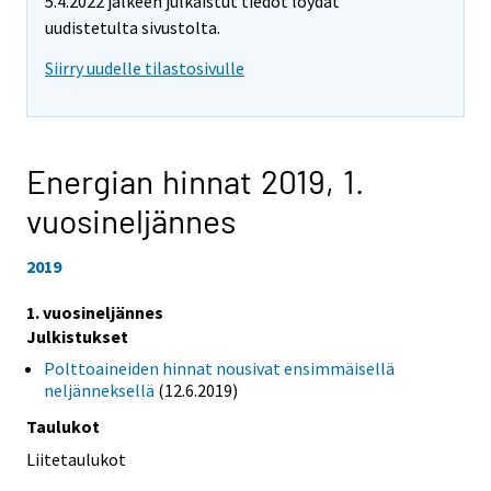
5.4.2022 jälkeen julkaistut tiedot löydät
uudistetulta sivustolta.
Siirry uudelle tilastosivulle
Energian hinnat 2019,
1.
vuosineljännes
2019
1. vuosineljännes
Julkistukset
Polttoaineiden hinnat nousivat ensimmäisellä
neljänneksellä
(12.6.2019)
Taulukot
Liitetaulukot