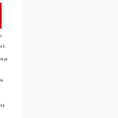
n 5
ia ja
la
stä