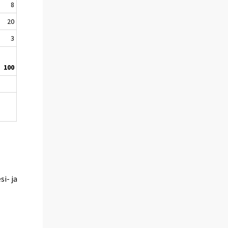
8
20
3
100
i- ja