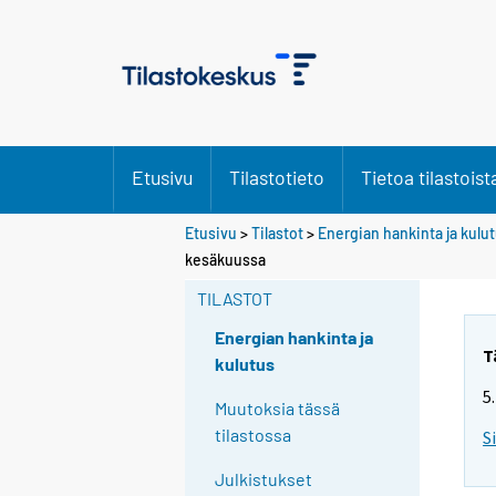
Etusivu
Tilastotieto
Tietoa tilastoist
Etusivu
>
Tilastot
>
Energian hankinta ja kulu
Y
Y
kesäkuussa
o
o
u
u
TILASTOT
a
a
r
r
Energian hankinta ja
e
e
T
kulutus
m
m
5
o
o
Muutoksia tässä
v
v
tilastossa
S
i
i
n
n
Julkistukset
g
g