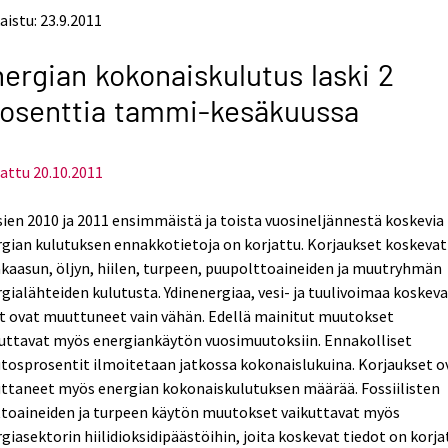
aistu: 23.9.2011
ergian kokonaiskulutus laski 2
osenttia tammi-kesäkuussa
attu 20.10.2011
ien 2010 ja 2011 ensimmäistä ja toista vuosineljännestä koskevia
gian kulutuksen ennakkotietoja on korjattu. Korjaukset koskevat
aasun, öljyn, hiilen, turpeen, puupolttoaineiden ja muutryhmän
gialähteiden kulutusta. Ydinenergiaa, vesi- ja tuulivoimaa koskev
t ovat muuttuneet vain vähän. Edellä mainitut muutokset
kuttavat myös energiankäytön vuosimuutoksiin. Ennakolliset
osprosentit ilmoitetaan jatkossa kokonaislukuina. Korjaukset o
ttaneet myös energian kokonaiskulutuksen määrää. Fossiilisten
ttoaineiden ja turpeen käytön muutokset vaikuttavat myös
giasektorin hiilidioksidipäästöihin, joita koskevat tiedot on korja