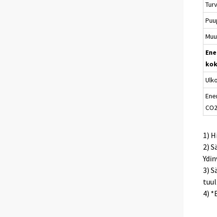
Tur
Puu
Muu
Ene
kok
Ulk
Ene
CO2
1) H
2) 
Ydi
3) S
tuul
4) *