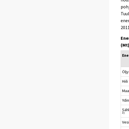
pohj
Tuul
ener
2011
Ene
(Mt
Ene
Öljy
Hiili
Maa
Ydi
Säh
3)
Vesi