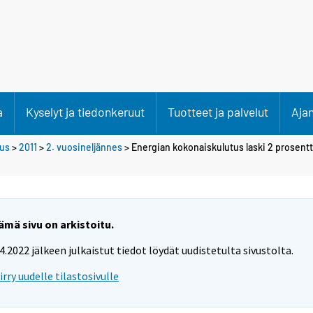
a
Kyselyt ja tiedonkeruut
Tuotteet ja palvelut
Aja
tus
>
2011
>
2. vuosineljännes
> Energian kokonaiskulutus laski 2 prosent
ämä sivu on arkistoitu.
.4.2022 jälkeen julkaistut tiedot löydät uudistetulta sivustolta.
iirry uudelle tilastosivulle