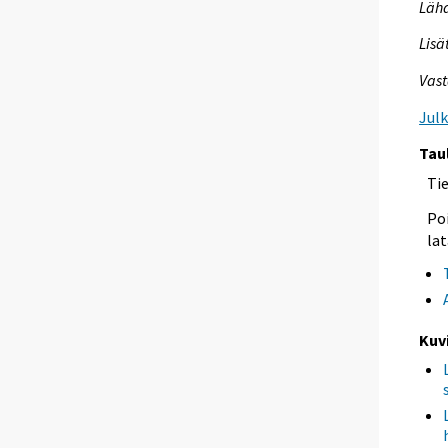
Lähd
Lisä
Vast
Jul
Tau
Ti
Poi
lat
Kuv