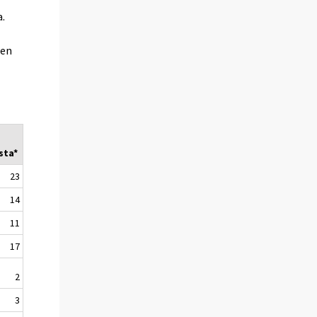
a.
den
sta*
23
14
11
17
2
3