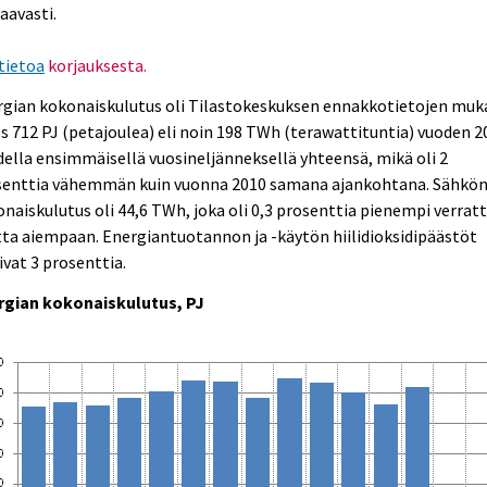
aavasti.
tietoa
korjauksesta.
rgian kokonaiskulutus oli Tilastokeskuksen ennakkotietojen mu
s 712 PJ (petajoulea) eli noin 198 TWh (terawattituntia) vuoden 2
ella ensimmäisellä vuosineljänneksellä yhteensä, mikä oli 2
senttia vähemmän kuin vuonna 2010 samana ajankohtana. Sähkö
naiskulutus oli 44,6 TWh, joka oli 0,3 prosenttia pienempi verrat
ta aiempaan. Energiantuotannon ja -käytön hiilidioksidipäästöt
ivat 3 prosenttia.
rgian kokonaiskulutus, PJ