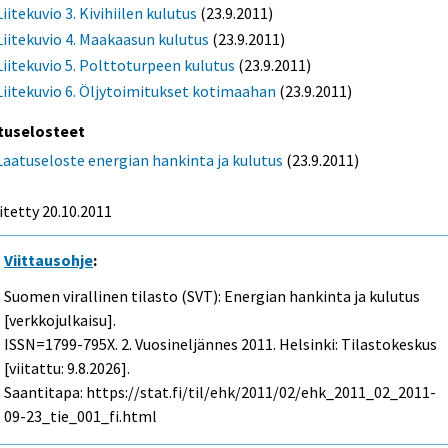
Liitekuvio 3. Kivihiilen kulutus
(23.9.2011)
Liitekuvio 4. Maakaasun kulutus
(23.9.2011)
Liitekuvio 5. Polttoturpeen kulutus
(23.9.2011)
Liitekuvio 6. Öljytoimitukset kotimaahan
(23.9.2011)
tuselosteet
Laatuseloste energian hankinta ja kulutus
(23.9.2011)
itetty 20.10.2011
Viittausohje
:
Suomen virallinen tilasto (SVT): Energian hankinta ja kulutus
[verkkojulkaisu].
ISSN=1799-795X.
2. Vuosineljännes
2011. Helsinki: Tilastokeskus
[viitattu: 9.8.2026].
Saantitapa: https://stat.fi/til/ehk/2011/02/ehk_2011_02_2011-
09-23_tie_001_fi.html