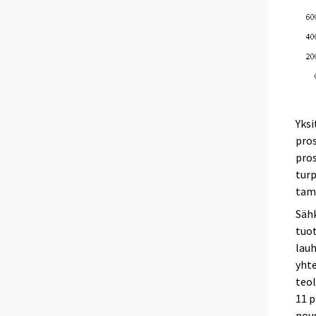
Yksi
pros
pros
turp
tam
Sähk
tuo
lau
yhte
teol
11 p
nous