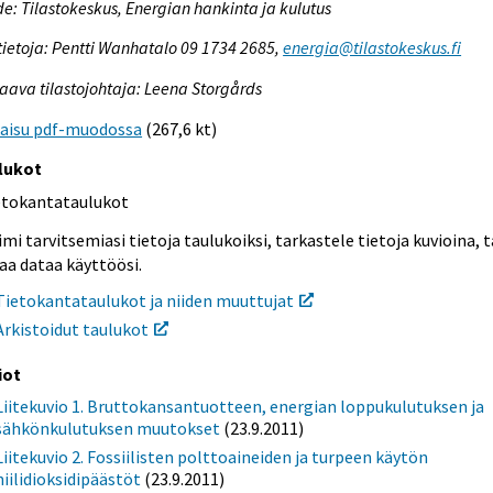
e: Tilastokeskus, Energian hankinta ja kulutus
tietoja: Pentti Wanhatalo 09 1734 2685,
energia@tilastokeskus.fi
aava tilastojohtaja: Leena Storgårds
kaisu pdf-muodossa
(267,6 kt)
lukot
etokantataulukot
mi tarvitsemiasi tietoja taulukoiksi, tarkastele tietoja kuvioina, t
aa dataa käyttöösi.
Tietokantataulukot ja niiden muuttujat
Arkistoidut taulukot
iot
Liitekuvio 1. Bruttokansantuotteen, energian loppukulutuksen ja
sähkönkulutuksen muutokset
(23.9.2011)
Liitekuvio 2. Fossiilisten polttoaineiden ja turpeen käytön
hiilidioksidipäästöt
(23.9.2011)