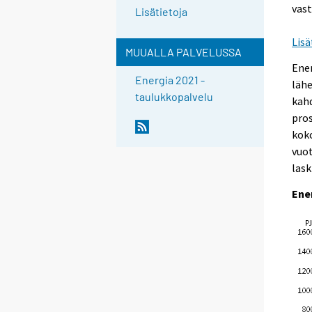
vast
Lisätietoja
Lisä
MUUALLA PALVELUSSA
Ene
Energia 2021 -
lähe
taulukkopalvelu
kahd
pro
koko
vuot
lask
Ene