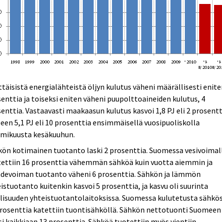
ttäisistä energialähteistä öljyn kulutus väheni määrällisesti enite
enttia ja toiseksi eniten väheni puupolttoaineiden kulutus, 4
enttia. Vastaavasti maakaasun kulutus kasvoi 1,8 PJ eli 2 prosentt
een 5,1 PJ eli 10 prosenttia ensimmäisellä vuosipuoliskolla
mikuusta kesäkuuhun.
ön kotimainen tuotanto laski 2 prosenttia. Suomessa vesivoimal
tettiin 16 prosenttia vähemmän sähköä kuin vuotta aiemmin ja
hdevoiman tuotanto väheni 6 prosenttia. Sähkön ja lämmön
istuotanto kuitenkin kasvoi 5 prosenttia, ja kasvu oli suurinta
lisuuden yhteistuotantolaitoksissa. Suomessa kulutetusta sähkö
rosenttia katettiin tuontisähköllä. Sähkön nettotuonti Suomeen
i kaikkiaan 13 prosenttia. Sähköä tuotettiin myös vientiin