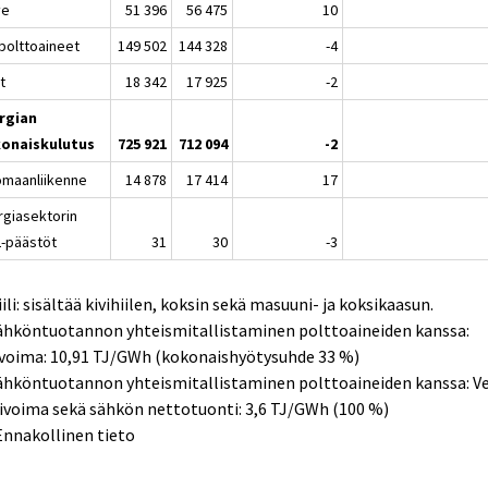
ve
51 396
56 475
10
polttoaineet
149 502
144 328
-4
t
18 342
17 925
-2
rgian
onaiskulutus
725 921
712 094
-2
omaanliikenne
14 878
17 414
17
rgiasektorin
-päästöt
31
30
-3
iili: sisältää kivihiilen, koksin sekä masuuni- ja koksikaasun.
Sähköntuotannon yhteismitallistaminen polttoaineiden kanssa:
nvoima: 10,91 TJ/GWh (kokonaishyötysuhde 33 %)
ähköntuotannon yhteismitallistaminen polttoaineiden kanssa: Ves
ivoima sekä sähkön nettotuonti: 3,6 TJ/GWh (100 %)
Ennakollinen tieto