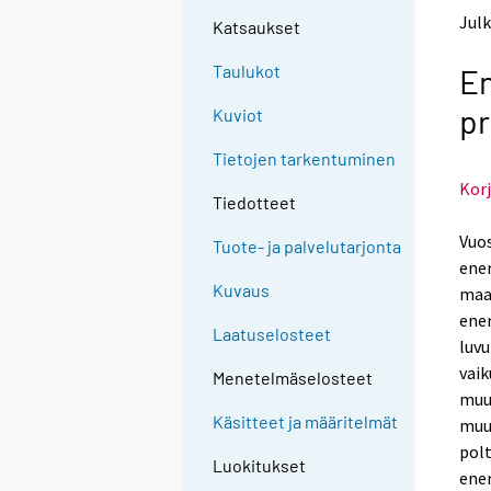
t
t
Julk
Katsaukset
o
o
a
a
Taulukot
En
n
n
o
o
pr
Kuviot
t
t
h
h
Tietojen tarkentuminen
e
e
Korj
r
r
Tiedotteet
s
s
e
e
Vuos
Tuote- ja palvelutarjonta
r
r
ener
v
v
Kuvaus
maak
i
i
ener
c
c
Laatuselosteet
e
e
luvu
.
.
vai
Menetelmäselosteet
muut
Käsitteet ja määritelmät
muu
pol
Luokitukset
ener