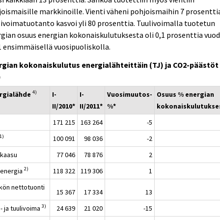
oismaisille markkinoille. Vienti väheni pohjoismaihin 7 prosentti
ivoimatuotanto kasvoi yli 80 prosenttia. Tuulivoimalla tuotetun
gian osuus energian kokonaiskulutuksesta oli 0,1 prosenttia vuo
 ensimmäisellä vuosipuoliskolla.
rgian kokonaiskulutus energialähteittäin (TJ) ja CO2-päästöt
)
4)
rgialähde
I-
I-
Vuosimuutos-
Osuus % energian
II/2010*
II/2011*
%*
kokonaiskulutukse
171 215
163 264
-5
1)
100 091
98 036
-2
kaasu
77 046
78 876
2
2)
nenergia
118 322
119 306
1
kön nettotuonti
15 367
17 334
13
3)
- ja tuulivoima
24 639
21 020
-15