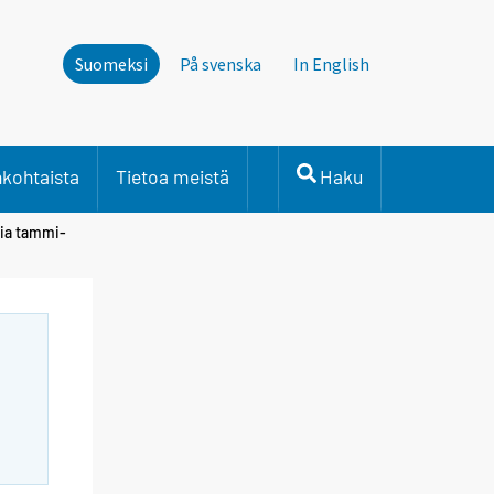
Suomeksi
På svenska
In English
nkohtaista
Tietoa meistä
Haku
tia tammi-