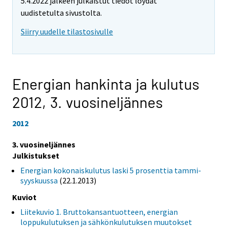
5.4.2022 jälkeen julkaistut tiedot löydät
uudistetulta sivustolta.
Siirry uudelle tilastosivulle
Energian hankinta ja kulutus
2012,
3. vuosineljännes
2012
3. vuosineljännes
Julkistukset
Energian kokonaiskulutus laski 5 prosenttia tammi-
syyskuussa
(22.1.2013)
Kuviot
Liitekuvio 1. Bruttokansantuotteen, energian
loppukulutuksen ja sähkönkulutuksen muutokset