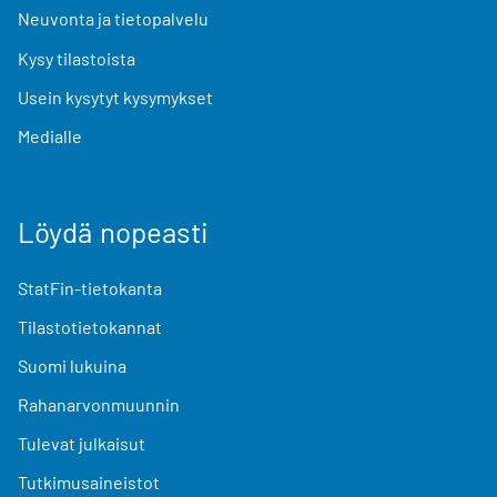
Neuvonta ja tietopalvelu
Kysy tilastoista
Usein kysytyt kysymykset
Medialle
Löydä nopeasti
StatFin-tietokanta
Tilastotietokannat
Suomi lukuina
Rahanarvonmuunnin
Tulevat julkaisut
Tutkimusaineistot