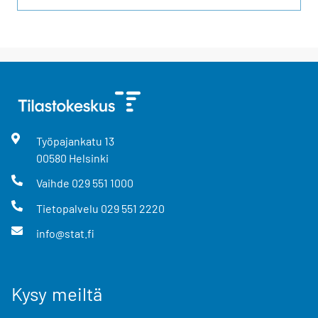
Työpajankatu
13
00580
Helsinki
Vaihde
029 551 1000
Tietopalvelu
029 551 2220
info@stat.fi
Kysy meiltä