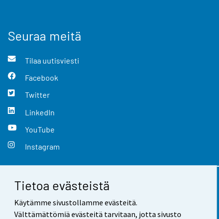
Seuraa meitä
Tilaa uutisviesti
Facebook
Twitter
LinkedIn
YouTube
Instagram
Tietoa evästeistä
Yhteystiedot
Käytämme sivustollamme evästeitä.
Palaute
Välttämättömiä evästeitä tarvitaan, jotta sivusto