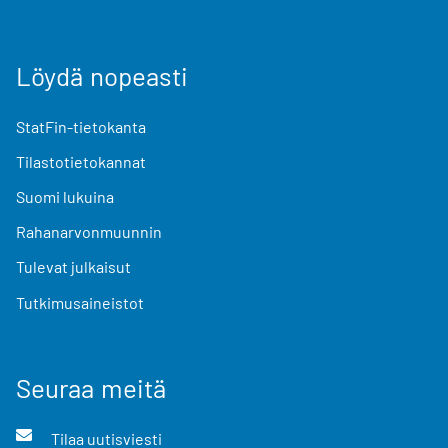
Löydä nopeasti
StatFin-tietokanta
Tilastotietokannat
Suomi lukuina
Rahanarvonmuunnin
Tulevat julkaisut
Tutkimusaineistot
Seuraa meitä
Tilaa uutisviesti