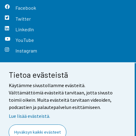
Facebook
Twitter
LinkedIn
YouTube
Instagram
Tietoa evästeistä
Yhteystiedot
Käytämme sivustollamme evästeitä.
Palaute
Välttämättömiä evästeitä tarvitaan, jotta sivusto
toimii oikein. Muita evästeitä tarvitaan videoiden,
Käyttöehdot
podcastien ja palautepalvelun esittämiseen.
Tietosuoja
Lue lisää evästeistä.
Saavutettavuus
Hyväksyn kaikki evästeet