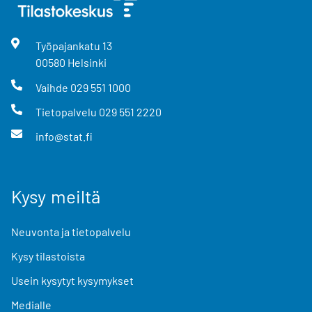
Työpajankatu
13
00580
Helsinki
Vaihde
029 551 1000
Tietopalvelu
029 551 2220
info@stat.fi
Kysy meiltä
Neuvonta ja tietopalvelu
Kysy tilastoista
Usein kysytyt kysymykset
Medialle