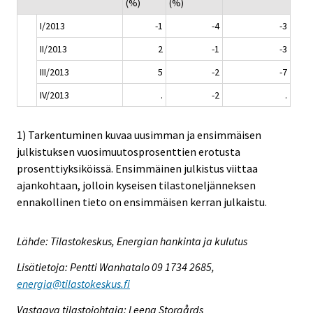
(%)
(%)
I/2013
-1
-4
-3
II/2013
2
-1
-3
III/2013
5
-2
-7
IV/2013
.
-2
.
1) Tarkentuminen kuvaa uusimman ja ensimmäisen
julkistuksen vuosimuutosprosenttien erotusta
prosenttiyksiköissä. Ensimmäinen julkistus viittaa
ajankohtaan, jolloin kyseisen tilastoneljänneksen
ennakollinen tieto on ensimmäisen kerran julkaistu.
Lähde: Tilastokeskus, Energian hankinta ja kulutus
Lisätietoja: Pentti Wanhatalo 09 1734 2685,
energia@tilastokeskus.fi
Vastaava tilastojohtaja: Leena Storgårds