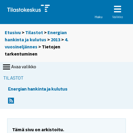
Valikko
Haku
Etusivu
>
Tilastot
>
Energian
hankinta ja kulutus
>
2013
>
4.
vuosineljännes
> Tietojen
tarkentuminen
Avaa valikko
TILASTOT
Energian hankinta ja kulutus
Tämä sivu on arkistoitu.