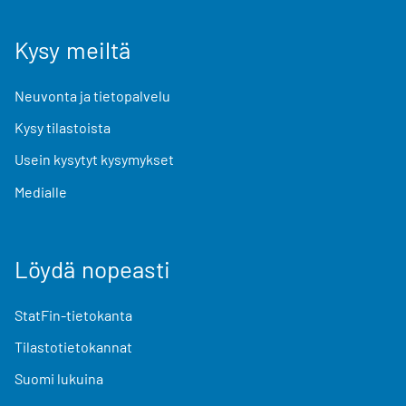
Kysy meiltä
Neuvonta ja tietopalvelu
Kysy tilastoista
Usein kysytyt kysymykset
Medialle
Löydä nopeasti
StatFin-tietokanta
Tilastotietokannat
Suomi lukuina