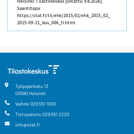
Helsinki: Tilastokeskus [viitattu: 9.8.2026].
Saantitapa:
https://stat.fi/til/ehk/2015/02/ehk_2015_02_
2015-09-21_kuv_006_fi.html
Työpajankatu
13
00580
Helsinki
Vaihde
029 551 1000
Tietopalvelu
029 551 2220
info@stat.fi