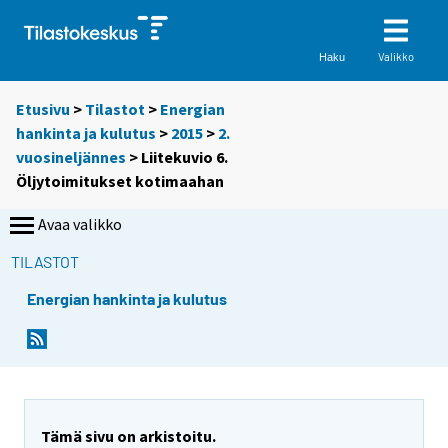
Valikko
Haku
Etusivu
>
Tilastot
>
Energian
hankinta ja kulutus
>
2015
>
2.
vuosineljännes
> Liitekuvio 6.
Öljytoimitukset kotimaahan
Avaa valikko
TILASTOT
Energian hankinta ja kulutus
Tämä sivu on arkistoitu.