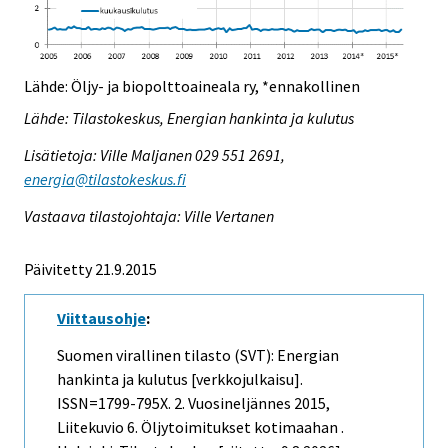
Lähde: Öljy- ja biopolttoaineala ry, *ennakollinen
Lähde: Tilastokeskus, Energian hankinta ja kulutus
Lisätietoja: Ville Maljanen 029 551 2691,
energia@tilastokeskus.fi
Vastaava tilastojohtaja: Ville Vertanen
Päivitetty 21.9.2015
Viittausohje
:
Suomen virallinen tilasto (SVT): Energian
hankinta ja kulutus [verkkojulkaisu].
ISSN=1799-795X.
2. Vuosineljännes
2015,
Liitekuvio 6. Öljytoimitukset kotimaahan .