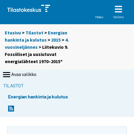
Valikko
Haku
Etusivu
>
Tilastot
>
Energian
hankinta ja kulutus
>
2015
>
4.
vuosineljännes
> Liitekuvio 9.
Fossiiliset ja uusiutuvat
energialähteet 1970–2015*
Avaa valikko
TILASTOT
Energian hankinta ja kulutus