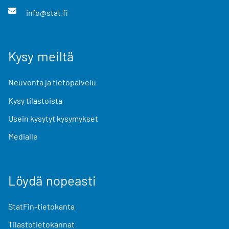
info@stat.fi
Kysy meiltä
Neuvonta ja tietopalvelu
Kysy tilastoista
Usein kysytyt kysymykset
Medialle
Löydä nopeasti
StatFin-tietokanta
Tilastotietokannat