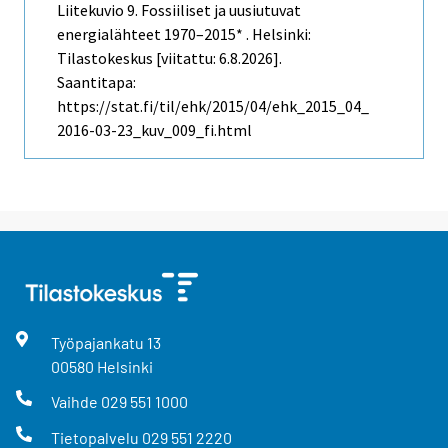
Liitekuvio 9. Fossiiliset ja uusiutuvat
energialähteet 1970–2015* . Helsinki:
Tilastokeskus [viitattu: 6.8.2026].
Saantitapa:
https://stat.fi/til/ehk/2015/04/ehk_2015_04_
2016-03-23_kuv_009_fi.html
Työpajankatu
13
00580
Helsinki
Vaihde
029 551 1000
Tietopalvelu
029 551 2220