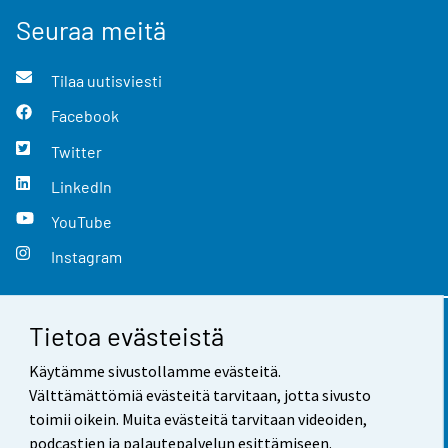
Seuraa meitä
Tilaa uutisviesti
Facebook
Twitter
LinkedIn
YouTube
Instagram
Tietoa evästeistä
Yhteystiedot
Käytämme sivustollamme evästeitä.
Palaute
Välttämättömiä evästeitä tarvitaan, jotta sivusto
toimii oikein. Muita evästeitä tarvitaan videoiden,
Käyttöehdot
podcastien ja palautepalvelun esittämiseen.