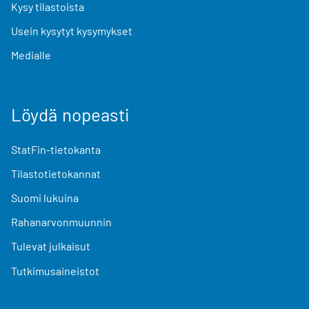
Kysy tilastoista
Usein kysytyt kysymykset
Medialle
Löydä nopeasti
StatFin-tietokanta
Tilastotietokannat
Suomi lukuina
Rahanarvonmuunnin
Tulevat julkaisut
Tutkimusaineistot