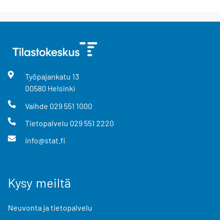
Työpajankatu
13
00580
Helsinki
Vaihde
029 551 1000
Tietopalvelu
029 551 2220
info@stat.fi
Kysy meiltä
Neuvonta ja tietopalvelu