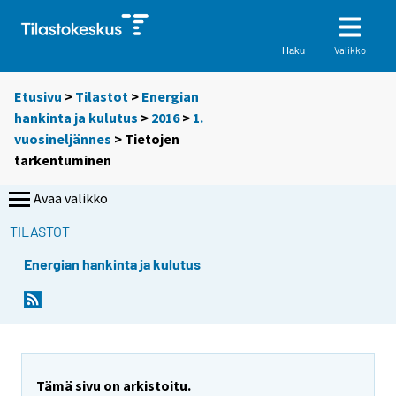
Valikko
Haku
Etusivu
>
Tilastot
>
Energian
hankinta ja kulutus
>
2016
>
1.
vuosineljännes
> Tietojen
tarkentuminen
Avaa valikko
TILASTOT
Energian hankinta ja kulutus
Tämä sivu on arkistoitu.