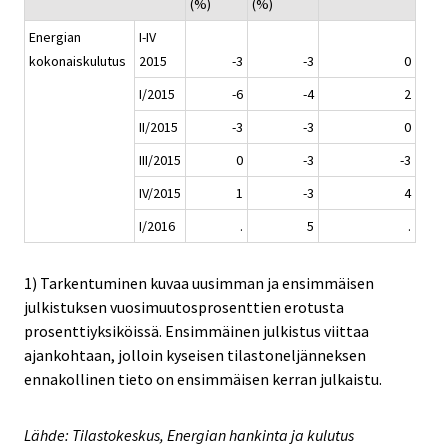
(%)
(%)
Energian
I-IV
kokonaiskulutus
2015
-3
-3
0
I/2015
-6
-4
2
II/2015
-3
-3
0
III/2015
0
-3
-3
IV/2015
1
-3
4
I/2016
.
5
.
1) Tarkentuminen kuvaa uusimman ja ensimmäisen
julkistuksen vuosimuutosprosenttien erotusta
prosenttiyksiköissä. Ensimmäinen julkistus viittaa
ajankohtaan, jolloin kyseisen tilastoneljänneksen
ennakollinen tieto on ensimmäisen kerran julkaistu.
Lähde: Tilastokeskus, Energian hankinta ja kulutus