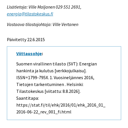
Lisätietoja: Ville Maljanen 029 551 2691,
energia@tilastokeskus.fi
Vastaava tilastojohtaja: Ville Vertanen
Päivitetty 22.6.2015
Viittausohje
:
Suomen virallinen tilasto (SVT): Energian
hankinta ja kulutus [verkkojulkaisu].
ISSN=1799-795X.
1. Vuosineljännes
2016,
Tietojen tarkentuminen . Helsinki:
Tilastokeskus [viitattu: 8.8.2026].
Saantitapa:
https://stat.fi/til/ehk/2016/01/ehk_2016_01_
2016-06-22_rev_001_fi.html