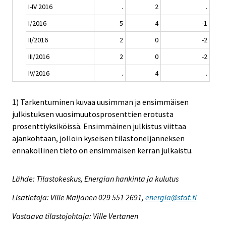
I-IV 2016
.
2
.
I/2016
5
4
-1
II/2016
2
0
-2
III/2016
2
0
-2
IV/2016
.
4
.
1) Tarkentuminen kuvaa uusimman ja ensimmäisen
julkistuksen vuosimuutosprosenttien erotusta
prosenttiyksiköissä. Ensimmäinen julkistus viittaa
ajankohtaan, jolloin kyseisen tilastoneljänneksen
ennakollinen tieto on ensimmäisen kerran julkaistu.
Lähde: Tilastokeskus, Energian hankinta ja kulutus
Lisätietoja: Ville Maljanen 029 551 2691,
energia@stat.fi
Vastaava tilastojohtaja: Ville Vertanen