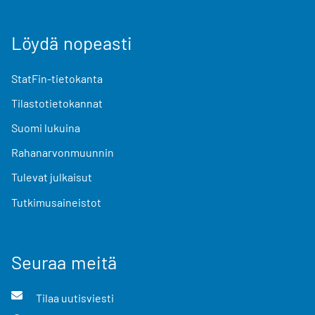
Löydä nopeasti
StatFin-tietokanta
Tilastotietokannat
Suomi lukuina
Rahanarvonmuunnin
Tulevat julkaisut
Tutkimusaineistot
Seuraa meitä
Tilaa uutisviesti