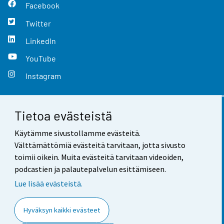
Facebook
Twitter
LinkedIn
YouTube
Instagram
Tietoa evästeistä
Yhteystiedot
Käytämme sivustollamme evästeitä.
Palaute
Välttämättömiä evästeitä tarvitaan, jotta sivusto
toimii oikein. Muita evästeitä tarvitaan videoiden,
Käyttöehdot
podcastien ja palautepalvelun esittämiseen.
Tietosuoja
Lue lisää evästeistä.
Saavutettavuus
Hyväksyn kaikki evästeet
Tietoa sivustosta