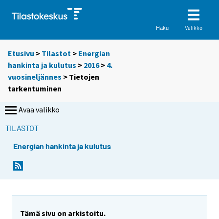
Valikko
Haku
Etusivu
>
Tilastot
>
Energian
hankinta ja kulutus
>
2016
>
4.
vuosineljännes
> Tietojen
tarkentuminen
Avaa valikko
TILASTOT
Energian hankinta ja kulutus
Tämä sivu on arkistoitu.