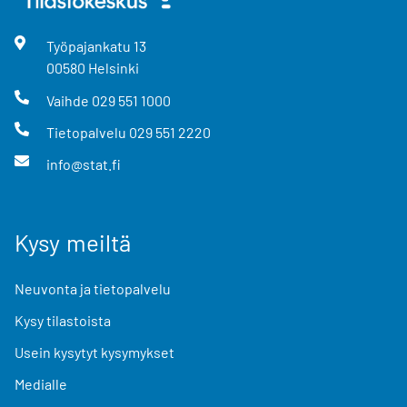
Työpajankatu
13
00580
Helsinki
Vaihde
029 551 1000
Tietopalvelu
029 551 2220
info@stat.fi
Kysy meiltä
Neuvonta ja tietopalvelu
Kysy tilastoista
Usein kysytyt kysymykset
Medialle