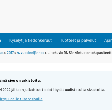
a
Kyselyt ja tiedonkeruut
Tuotteet ja palvelut
Aja
tus
>
2017
>
4. vuosineljännes
> Liitekuvio 19. Sähköntuotantokapasiteett
a
ämä sivu on arkistoitu.
.4.2022 jälkeen julkaistut tiedot löydät uudistetulta sivustolta.
iirry uudelle tilastosivulle