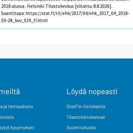
2018 alussa . Helsinki: Tilastokeskus [viitattu: 8.8.2026].
Saantitapa: https://stat.fi/til/ehk/2017/04/ehk_2017_04_2018-
03-28_kuv_019_fi.html
meiltä
Löydä nopeasti
 ja tietopalvelu
StatFin-tietokanta
stoista
Tilastotietokannat
sytyt kysymykset
Suomi lukuina