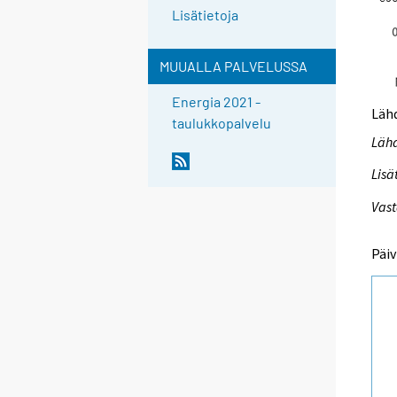
Lisätietoja
MUUALLA PALVELUSSA
Energia 2021 -
Lähd
taulukkopalvelu
Lähd
Lisä
Vast
Päiv