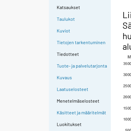
Katsaukset
Li
Taulukot
Sä
Kuviot
hu
Tietojen tarkentuminen
al
Tiedotteet
Tuote- ja palvelutarjonta
Kuvaus
Laatuselosteet
Menetelmäselosteet
Käsitteet ja määritelmät
Luokitukset