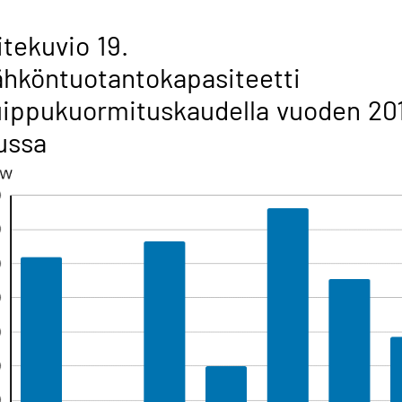
itekuvio 19.
hköntuotantokapasiteetti
ippukuormituskaudella vuoden 20
ussa