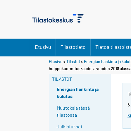
Etusivu
Tilastotieto
Tietoa tilastoist
Etusivu
>
Tilastot
>
Energian hankinta ja kulu
huippukuormituskaudella vuoden 2018 aluss
TILASTOT
Energian hankinta ja
T
kulutus
5
Muutoksia tässä
tilastossa
S
Julkistukset