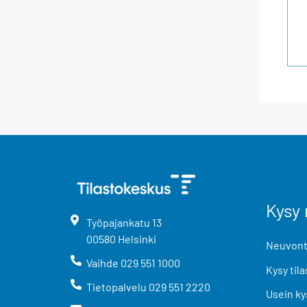
Kysy 
Työpajankatu
13
00580
Helsinki
Neuvonta
Vaihde
029 551 1000
Kysy tila
Tietopalvelu
029 551 2220
Usein ky