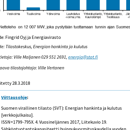
e: Fingrid Oyj ja Energiavirasto
e: Tilastokeskus, Energian hankinta ja kulutus
tietoja: Ville Maljanen 029 551 2691,
energia@stat.fi
aava tilastojohtaja: Ville Vertanen
itetty 28.3.2018
Viittausohje
:
Suomen virallinen tilasto (SVT): Energian hankinta ja kulutus
[verkkojulkaisu].
ISSN=1799-795X.
4. Vuosineljännes
2017, Liitekuvio 19.
Sähköntuotantokapasiteetti huippukuormituskaudella vuoden