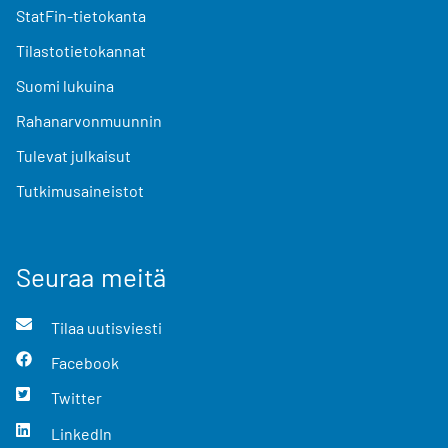
StatFin-tietokanta
Tilastotietokannat
Suomi lukuina
Rahanarvonmuunnin
Tulevat julkaisut
Tutkimusaineistot
Seuraa meitä
Tilaa uutisviesti
Facebook
Twitter
LinkedIn