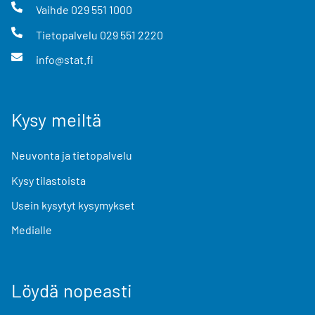
Vaihde
029 551 1000
Tietopalvelu
029 551 2220
info@stat.fi
Kysy meiltä
Neuvonta ja tietopalvelu
Kysy tilastoista
Usein kysytyt kysymykset
Medialle
Löydä nopeasti