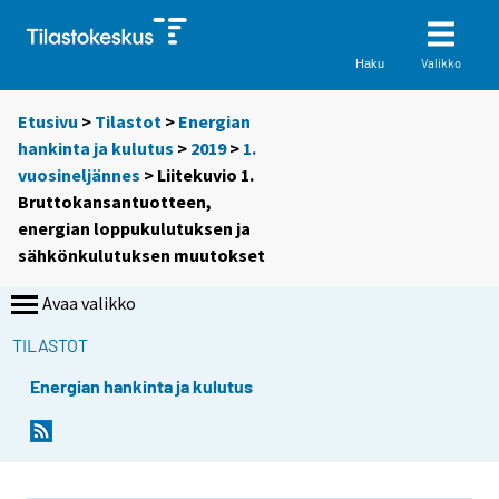
Valikko
Haku
Etusivu
>
Tilastot
>
Energian
hankinta ja kulutus
>
2019
>
1.
vuosineljännes
> Liitekuvio 1.
Bruttokansantuotteen,
energian loppukulutuksen ja
sähkönkulutuksen muutokset
Avaa valikko
TILASTOT
Energian hankinta ja kulutus