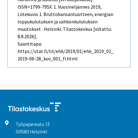
ISSN=1799-795X.
1. Vuosineljännes
2019,
Liitekuvio 1. Bruttokansantuotteen, energian
loppukulutuksen ja sähkönkulutuksen
muutokset . Helsinki: Tilastokeskus [viitattu:
8.8.2026].
Saantitapa:
https://stat.fi/til/ehk/2019/01/ehk_2019_01_
2019-06-28_kuv_001_fi.html
Työpajankatu
13
00580
Helsinki