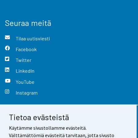
Seuraa meitä
Tilaa uutisviesti
Facebook
Twitter
LinkedIn
YouTube
Instagram
Tietoa evästeistä
Yhteystiedot
Käytämme sivustollamme evästeitä.
Palaute
Välttämättömiä evästeitä tarvitaan, jotta sivusto