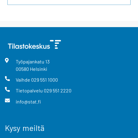
Työpajankatu
13
00580
Helsinki
Vaihde
029 551 1000
Tietopalvelu
029 551 2220
info@stat.fi
Kysy meiltä