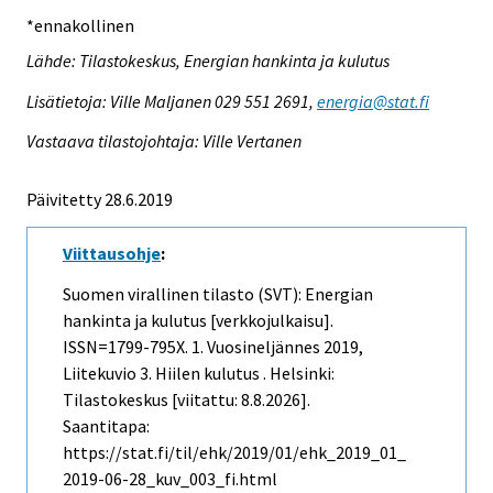
*ennakollinen
Lähde: Tilastokeskus, Energian hankinta ja kulutus
Lisätietoja: Ville Maljanen 029 551 2691,
energia@stat.fi
Vastaava tilastojohtaja: Ville Vertanen
Päivitetty 28.6.2019
Viittausohje
:
Suomen virallinen tilasto (SVT): Energian
hankinta ja kulutus [verkkojulkaisu].
ISSN=1799-795X.
1. Vuosineljännes
2019,
Liitekuvio 3. Hiilen kulutus . Helsinki:
Tilastokeskus [viitattu: 8.8.2026].
Saantitapa:
https://stat.fi/til/ehk/2019/01/ehk_2019_01_
2019-06-28_kuv_003_fi.html