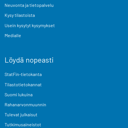
Neuvonta ja tietopalvelu
Kysy tilastoista
Usein kysytyt kysymykset
Medialle
Löydä nopeasti
StatFin-tietokanta
Tilastotietokannat
Suomi lukuina
Rahanarvonmuunnin
Tulevat julkaisut
Tutkimusaineistot