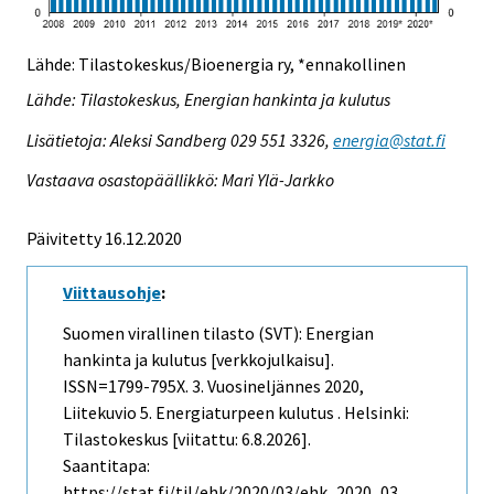
Lähde: Tilastokeskus/Bioenergia ry, *ennakollinen
Lähde: Tilastokeskus, Energian hankinta ja kulutus
Lisätietoja: Aleksi Sandberg 029 551 3326,
energia@stat.fi
Vastaava osastopäällikkö: Mari Ylä-Jarkko
Päivitetty 16.12.2020
Viittausohje
:
Suomen virallinen tilasto (SVT): Energian
hankinta ja kulutus [verkkojulkaisu].
ISSN=1799-795X.
3. Vuosineljännes
2020,
Liitekuvio 5. Energiaturpeen kulutus . Helsinki:
Tilastokeskus [viitattu: 6.8.2026].
Saantitapa:
https://stat.fi/til/ehk/2020/03/ehk_2020_03_