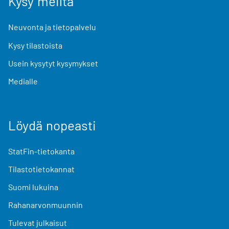
Kysy meiltä
Neuvonta ja tietopalvelu
Kysy tilastoista
Usein kysytyt kysymykset
Medialle
Löydä nopeasti
StatFin-tietokanta
Tilastotietokannat
Suomi lukuina
Rahanarvonmuunnin
Tulevat julkaisut