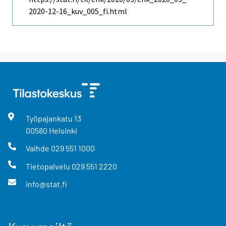
2020-12-16_kuv_005_fi.html
Työpajankatu
13
00580
Helsinki
Vaihde
029 551 1000
Tietopalvelu
029 551 2220
info@stat.fi