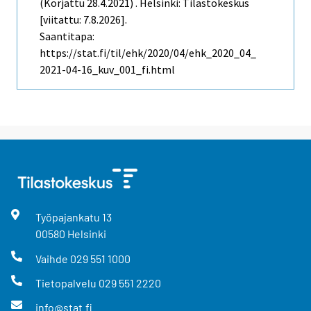
(Korjattu 28.4.2021) . Helsinki: Tilastokeskus
[viitattu: 7.8.2026].
Saantitapa:
https://stat.fi/til/ehk/2020/04/ehk_2020_04_
2021-04-16_kuv_001_fi.html
Työpajankatu
13
00580
Helsinki
Vaihde
029 551 1000
Tietopalvelu
029 551 2220
info@stat.fi