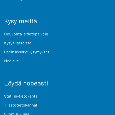
Kysy meiltä
Neuvonta ja tietopalvelu
Kysy tilastoista
Usein kysytyt kysymykset
Medialle
Löydä nopeasti
StatFin-tietokanta
Tilastotietokannat
Suomi lukuina