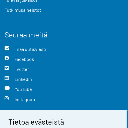
Tutkimusaineistot
Seuraa meitä
Tilaa uutisviesti
Facebook
Twitter
LinkedIn
YouTube
Instagram
Tietoa evästeistä
Yhteystiedot