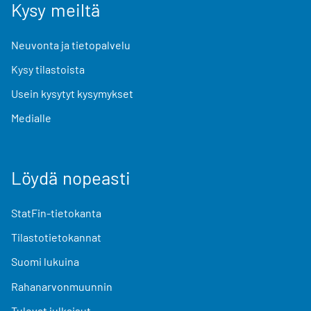
Kysy meiltä
Neuvonta ja tietopalvelu
Kysy tilastoista
Usein kysytyt kysymykset
Medialle
Löydä nopeasti
StatFin-tietokanta
Tilastotietokannat
Suomi lukuina
Rahanarvonmuunnin
Tulevat julkaisut