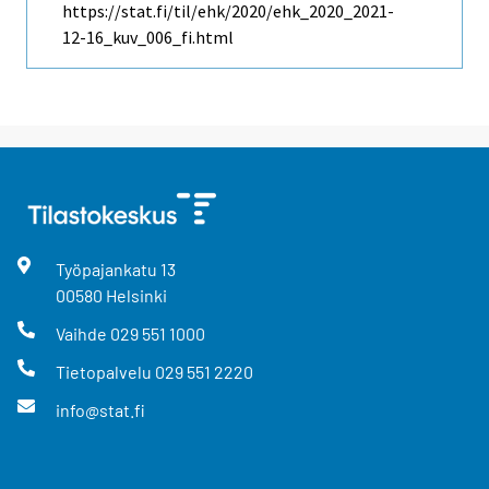
https://stat.fi/til/ehk/2020/ehk_2020_2021-
12-16_kuv_006_fi.html
Työpajankatu
13
00580
Helsinki
Vaihde
029 551 1000
Tietopalvelu
029 551 2220
info@stat.fi