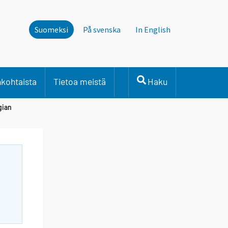
Suomeksi
På svenska
In English
nkohtaista
Tietoa meistä
Haku
gian