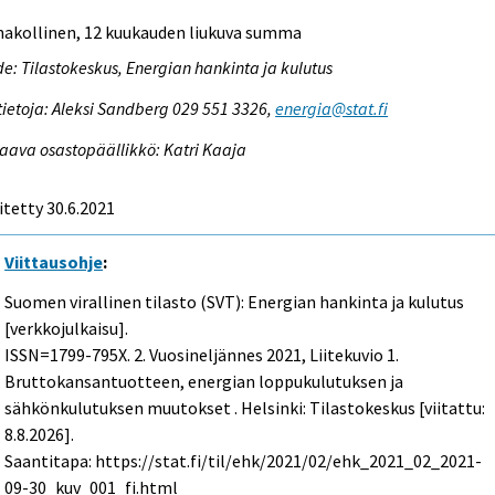
nakollinen, 12 kuukauden liukuva summa
e: Tilastokeskus, Energian hankinta ja kulutus
tietoja: Aleksi Sandberg 029 551 3326,
energia@stat.fi
aava osastopäällikkö: Katri Kaaja
itetty 30.6.2021
Viittausohje
:
Suomen virallinen tilasto (SVT): Energian hankinta ja kulutus
[verkkojulkaisu].
ISSN=1799-795X.
2. Vuosineljännes
2021, Liitekuvio 1.
Bruttokansantuotteen, energian loppukulutuksen ja
sähkönkulutuksen muutokset . Helsinki: Tilastokeskus [viitattu:
8.8.2026].
Saantitapa: https://stat.fi/til/ehk/2021/02/ehk_2021_02_2021-
09-30_kuv_001_fi.html