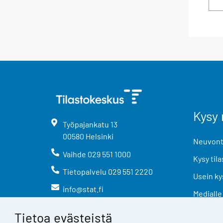
Kysy 
Työpajankatu
13
00580
Helsinki
Neuvonta
Vaihde
029 551 1000
Kysy tila
Tietopalvelu
029 551 2220
Usein ky
info@stat.fi
Medialle
Tietoa evästeistä