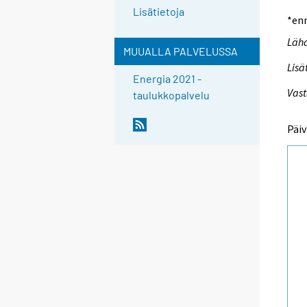
Lisätietoja
*en
Lähd
MUUALLA PALVELUSSA
Lisä
Energia 2021 -
Vast
taulukkopalvelu
Päiv