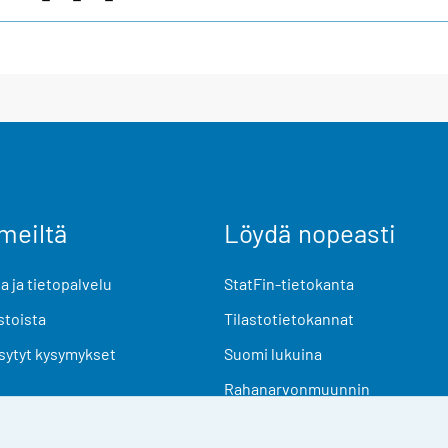
meiltä
Löydä nopeasti
 ja tietopalvelu
StatFin-tietokanta
stoista
Tilastotietokannat
sytyt kysymykset
Suomi lukuina
Rahanarvonmuunnin
Tulevat julkaisut