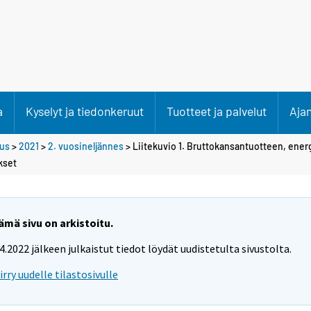
a
Kyselyt ja tiedonkeruut
Tuotteet ja palvelut
Aja
tus
>
2021
>
2. vuosineljännes
> Liitekuvio 1. Bruttokansantuotteen, ener
kset
ämä sivu on arkistoitu.
.4.2022 jälkeen julkaistut tiedot löydät uudistetulta sivustolta.
iirry uudelle tilastosivulle