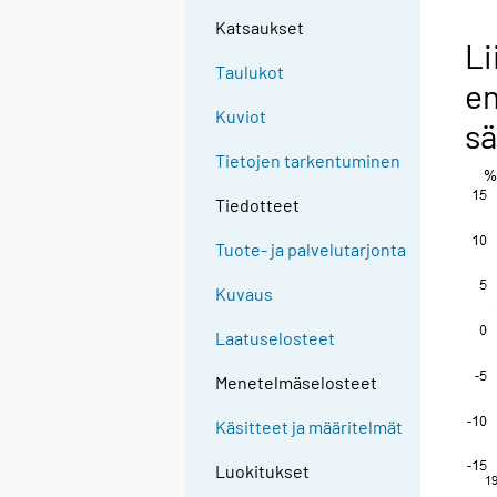
Katsaukset
Li
Taulukot
en
Kuviot
s
Tietojen tarkentuminen
Tiedotteet
Tuote- ja palvelutarjonta
Kuvaus
Laatuselosteet
Menetelmäselosteet
Käsitteet ja määritelmät
Luokitukset