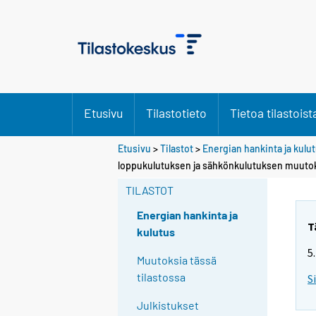
Etusivu
Tilastotieto
Tietoa tilastoist
Etusivu
>
Tilastot
>
Energian hankinta ja kulu
loppukulutuksen ja sähkönkulutuksen muuto
TILASTOT
Energian hankinta ja
T
kulutus
5
Muutoksia tässä
tilastossa
S
Julkistukset