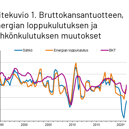
itekuvio 1. Bruttokansantuotteen,
ergian loppukulutuksen ja
ähkönkulutuksen muutokset