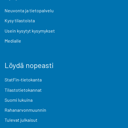
Neuvonta ja tietopalvelu
Kysy tilastoista
Usein kysytyt kysymykset
Medialle
Löydä nopeasti
StatFin-tietokanta
Tilastotietokannat
Suomi lukuina
Rahanarvonmuunnin
Tulevat julkaisut