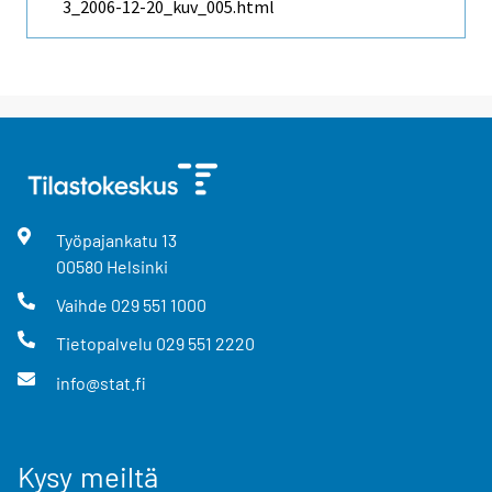
3_2006-12-20_kuv_005.html
Työpajankatu
13
00580
Helsinki
Vaihde
029 551 1000
Tietopalvelu
029 551 2220
info@stat.fi
Kysy meiltä