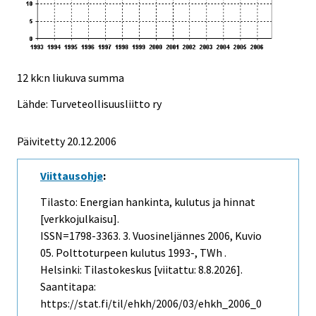
12 kk:n liukuva summa
Lähde: Turveteollisuusliitto ry
Päivitetty
20.12.2006
Viittausohje
:
Tilasto: Energian hankinta, kulutus ja hinnat
[verkkojulkaisu].
ISSN=1798-3363.
3. Vuosineljännes
2006, Kuvio
05. Polttoturpeen kulutus 1993-, TWh .
Helsinki: Tilastokeskus [viitattu: 8.8.2026].
Saantitapa:
https://stat.fi/til/ehkh/2006/03/ehkh_2006_0