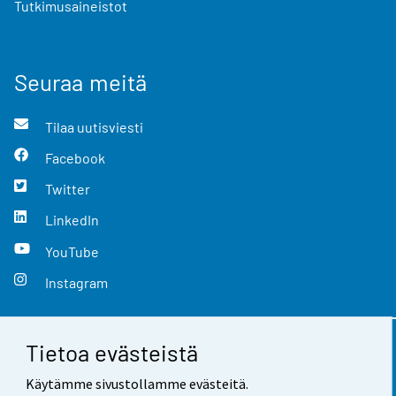
Tutkimusaineistot
Seuraa meitä
Tilaa uutisviesti
Facebook
Twitter
LinkedIn
YouTube
Instagram
Tietoa evästeistä
Yhteystiedot
Käytämme sivustollamme evästeitä.
Palaute