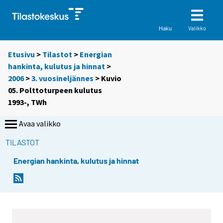
Valikko
Haku
Etusivu
>
Tilastot
>
Energian
hankinta, kulutus ja hinnat
>
2006
>
3. vuosineljännes
> Kuvio
05. Polttoturpeen kulutus
1993-, TWh
Avaa valikko
TILASTOT
Energian hankinta, kulutus ja hinnat