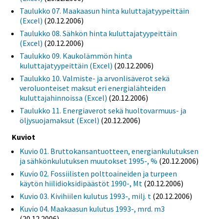
Taulukko 07. Maakaasun hinta kuluttajatyypeittäin
(Excel)
(20.12.2006)
Taulukko 08. Sähkön hinta kuluttajatyypeittäin
(Excel)
(20.12.2006)
Taulukko 09. Kaukolämmön hinta
kuluttajatyypeittäin (Excel)
(20.12.2006)
Taulukko 10. Valmiste- ja arvonlisäverot sekä
veroluonteiset maksut eri energialähteiden
kuluttajahinnoissa (Excel)
(20.12.2006)
Taulukko 11. Energiaverot sekä huoltovarmuus- ja
öljysuojamaksut (Excel)
(20.12.2006)
Kuviot
Kuvio 01. Bruttokansantuotteen, energiankulutuksen
ja sähkönkulutuksen muutokset 1995-, %
(20.12.2006)
Kuvio 02. Fossiilisten polttoaineiden ja turpeen
käytön hiilidioksidipäästöt 1990-, Mt
(20.12.2006)
Kuvio 03. Kivihiilen kulutus 1993-, milj. t
(20.12.2006)
Kuvio 04. Maakaasun kulutus 1993-, mrd. m3
(20.12.2006)