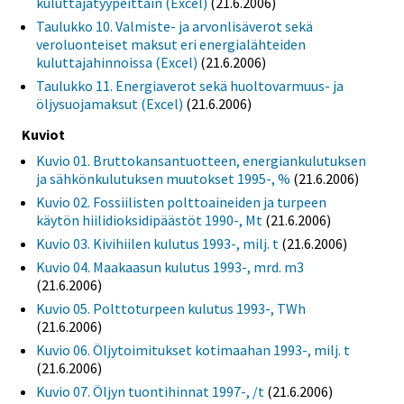
kuluttajatyypeittäin (Excel)
(21.6.2006)
Taulukko 10. Valmiste- ja arvonlisäverot sekä
veroluonteiset maksut eri energialähteiden
kuluttajahinnoissa (Excel)
(21.6.2006)
Taulukko 11. Energiaverot sekä huoltovarmuus- ja
öljysuojamaksut (Excel)
(21.6.2006)
Kuviot
Kuvio 01. Bruttokansantuotteen, energiankulutuksen
ja sähkönkulutuksen muutokset 1995-, %
(21.6.2006)
Kuvio 02. Fossiilisten polttoaineiden ja turpeen
käytön hiilidioksidipäästöt 1990-, Mt
(21.6.2006)
Kuvio 03. Kivihiilen kulutus 1993-, milj. t
(21.6.2006)
Kuvio 04. Maakaasun kulutus 1993-, mrd. m3
(21.6.2006)
Kuvio 05. Polttoturpeen kulutus 1993-, TWh
(21.6.2006)
Kuvio 06. Öljytoimitukset kotimaahan 1993-, milj. t
(21.6.2006)
Kuvio 07. Öljyn tuontihinnat 1997-, /t
(21.6.2006)