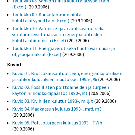
Taulukko 08. Sähkön hinta kuluttajatyypeittäin
(Excel)
(20.9.2006)
Taulukko 09. Kaukolämmön hinta
kuluttajatyypeittäin (Excel)
(20.9.2006)
Taulukko 10. Valmiste- ja arvonlisäverot sekä
veroluonteiset maksut eri energialähteiden
kuluttajahinnoissa (Excel)
(20.9.2006)
Taulukko 11. Energiaverot sekä huoltovarmuus- ja
öljysuojamaksut (Excel)
(20.9.2006)
Kuviot
Kuvio 01. Bruttokansantuotteen, energiankulutuksen
ja sähkönkulutuksen muutokset 1995-, %
(20.9.2006)
Kuvio 02. Fossiilisten polttoaineiden ja turpeen
käytön hiilidioksidipäästöt 1990-, Mt
(20.9.2006)
Kuvio 03. Kivihiilen kulutus 1993-, milj. t
(20.9.2006)
Kuvio 04. Maakaasun kulutus 1993-, mrd. m3
(20.9.2006)
Kuvio 05. Polttoturpeen kulutus 1993-, TWh
(20.9.2006)