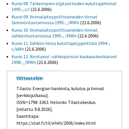
Kuvio 08. Tärkeimpien öljytuotteiden kuluttajahinnat
1995-, c/l
(21.6.2006)
Kuvio 09. Voimalaitospolttoaineiden hinnat
lämmöntuotannossa 1995-, /MWh
(21.6.2006)
Kuvio 10. Voimalaitospolttoaineiden hinnat
sähköntuotannossa 1995-, /MWh
(21.6.2006)
Kuvio 11. Sähkön hinta kuluttajatyypeittäin 1994-,
c/kWh
(21.6.2006)
Kuvio 12. Nord pool -sähköpörssin kuukausikeskiarvot
1998-, /MWh
(21.6.2006)
Viittausohje
:
Tilasto: Energian hankinta, kulutus ja hinnat
[verkkojulkaisu].
ISSN=1798-3363. Helsinki: Tilastokeskus
[viitattu: 9.8.2026].
Saantitapa:
https://stat.fi/til/ehkh/2006/index.html