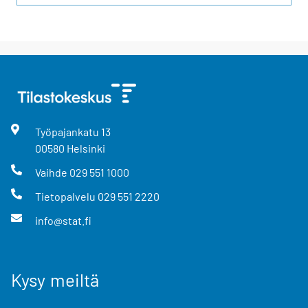
Työpajankatu
13
00580
Helsinki
Vaihde
029 551 1000
Tietopalvelu
029 551 2220
info@stat.fi
Kysy meiltä