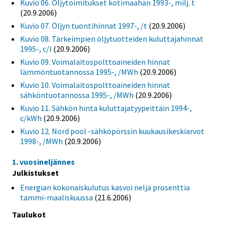
Kuvio 06. Öljytoimitukset kotimaahan 1993-, milj. t
(20.9.2006)
Kuvio 07. Öljyn tuontihinnat 1997-, /t
(20.9.2006)
Kuvio 08. Tärkeimpien öljytuotteiden kuluttajahinnat
1995-, c/l
(20.9.2006)
Kuvio 09. Voimalaitospolttoaineiden hinnat
lämmöntuotannossa 1995-, /MWh
(20.9.2006)
Kuvio 10. Voimalaitospolttoaineiden hinnat
sähköntuotannossa 1995-, /MWh
(20.9.2006)
Kuvio 11. Sähkön hinta kuluttajatyypeittäin 1994-,
c/kWh
(20.9.2006)
Kuvio 12. Nord pool -sähköpörssin kuukausikeskiarvot
1998-, /MWh
(20.9.2006)
1. vuosineljännes
Julkistukset
Energian kokonaiskulutus kasvoi neljä prosenttia
tammi-maaliskuussa
(21.6.2006)
Taulukot