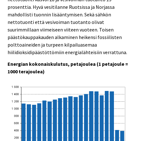
prosenttia. Hyvä vesitilanne Ruotsissa ja Norjassa
mahdollisti tuonnin lisääntymisen. Sekä sähkön
nettotuonti että vesivoiman tuotanto olivat
suurimmillaan viimeiseen viiteen vuoteen. Toisen
päästökauppakauden alkaminen heikensi fossiilisten
polttoaineiden ja turpeen kilpailuasemaa
hiilidioksidipäästöttömiin energialähteisiin verrattuna.
Energian kokonaiskulutus, petajoulea (1 petajoule =
1000 terajoulea)