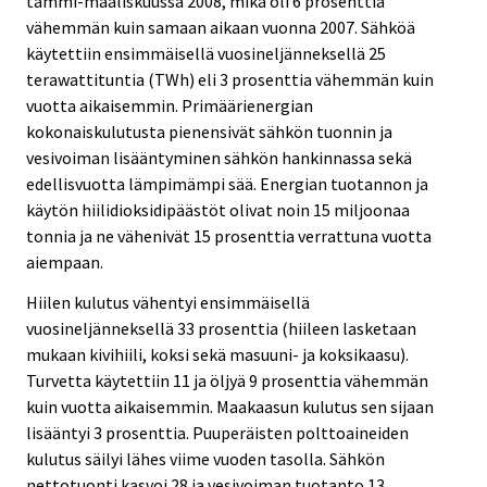
tammi-maaliskuussa 2008, mikä oli 6 prosenttia
vähemmän kuin samaan aikaan vuonna 2007. Sähköä
käytettiin ensimmäisellä vuosineljänneksellä 25
terawattituntia (TWh) eli 3 prosenttia vähemmän kuin
vuotta aikaisemmin. Primäärienergian
kokonaiskulutusta pienensivät sähkön tuonnin ja
vesivoiman lisääntyminen sähkön hankinnassa sekä
edellisvuotta lämpimämpi sää. Energian tuotannon ja
käytön hiilidioksidipäästöt olivat noin 15 miljoonaa
tonnia ja ne vähenivät 15 prosenttia verrattuna vuotta
aiempaan.
Hiilen kulutus vähentyi ensimmäisellä
vuosineljänneksellä 33 prosenttia (hiileen lasketaan
mukaan kivihiili, koksi sekä masuuni- ja koksikaasu).
Turvetta käytettiin 11 ja öljyä 9 prosenttia vähemmän
kuin vuotta aikaisemmin. Maakaasun kulutus sen sijaan
lisääntyi 3 prosenttia. Puuperäisten polttoaineiden
kulutus säilyi lähes viime vuoden tasolla. Sähkön
nettotuonti kasvoi 28 ja vesivoiman tuotanto 13