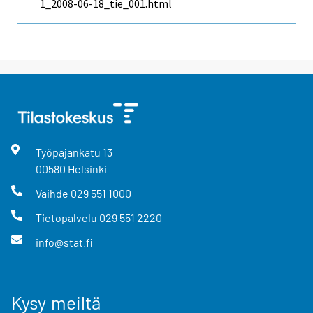
1_2008-06-18_tie_001.html
Työpajankatu
13
00580
Helsinki
Vaihde
029 551 1000
Tietopalvelu
029 551 2220
info@stat.fi
Kysy meiltä