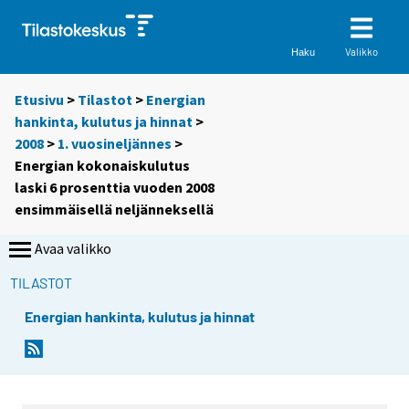
Valikko
Haku
Etusivu
>
Tilastot
>
Energian
hankinta, kulutus ja hinnat
>
2008
>
1. vuosineljännes
>
Energian kokonaiskulutus
laski 6 prosenttia vuoden 2008
ensimmäisellä neljänneksellä
Avaa valikko
TILASTOT
Energian hankinta, kulutus ja hinnat