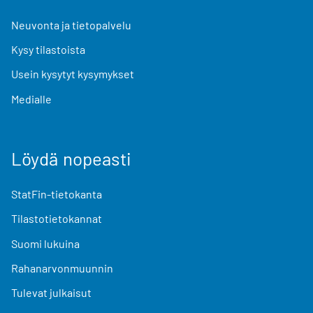
Neuvonta ja tietopalvelu
Kysy tilastoista
Usein kysytyt kysymykset
Medialle
Löydä nopeasti
StatFin-tietokanta
Tilastotietokannat
Suomi lukuina
Rahanarvonmuunnin
Tulevat julkaisut