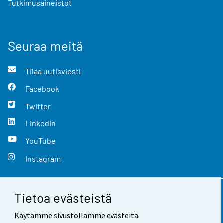
Tutkimusaineistot
Seuraa meitä
Tilaa uutisviesti
Facebook
Twitter
LinkedIn
YouTube
Instagram
Tietoa evästeistä
Yhteystiedot
Käytämme sivustollamme evästeitä.
Palaute