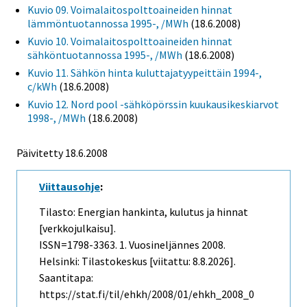
Kuvio 09. Voimalaitospolttoaineiden hinnat
lämmöntuotannossa 1995-, /MWh
(18.6.2008)
Kuvio 10. Voimalaitospolttoaineiden hinnat
sähköntuotannossa 1995-, /MWh
(18.6.2008)
Kuvio 11. Sähkön hinta kuluttajatyypeittäin 1994-,
c/kWh
(18.6.2008)
Kuvio 12. Nord pool -sähköpörssin kuukausikeskiarvot
1998-, /MWh
(18.6.2008)
Päivitetty
18.6.2008
Viittausohje
:
Tilasto: Energian hankinta, kulutus ja hinnat
[verkkojulkaisu].
ISSN=1798-3363.
1. Vuosineljännes
2008.
Helsinki: Tilastokeskus [viitattu: 8.8.2026].
Saantitapa:
https://stat.fi/til/ehkh/2008/01/ehkh_2008_0