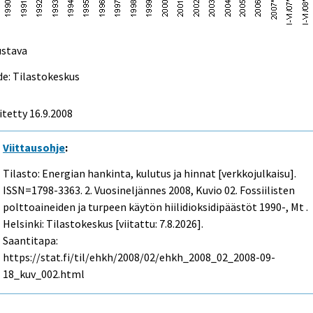
ustava
e: Tilastokeskus
itetty
16.9.2008
Viittausohje
:
Tilasto: Energian hankinta, kulutus ja hinnat [verkkojulkaisu].
ISSN=1798-3363.
2. Vuosineljännes
2008, Kuvio 02. Fossiilisten
polttoaineiden ja turpeen käytön hiilidioksidipäästöt 1990-, Mt .
Helsinki: Tilastokeskus [viitattu: 7.8.2026].
Saantitapa:
https://stat.fi/til/ehkh/2008/02/ehkh_2008_02_2008-09-
18_kuv_002.html