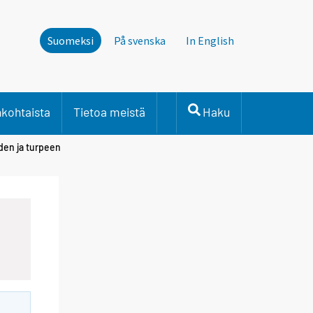
Suomeksi
På svenska
In English
nkohtaista
Tietoa meistä
Haku
iden ja turpeen