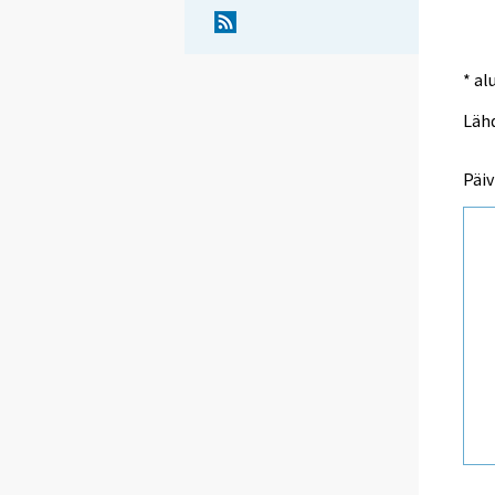
* al
Lähd
Päiv