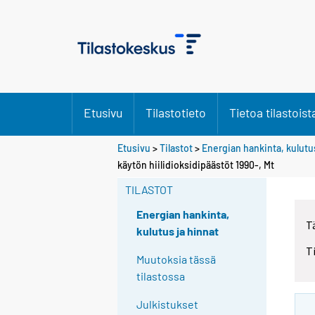
Etusivu
Tilastotieto
Tietoa tilastoist
Etusivu
>
Tilastot
>
Energian hankinta, kulutus
käytön hiilidioksidipäästöt 1990-, Mt
TILASTOT
Energian hankinta,
T
kulutus ja hinnat
T
Muutoksia tässä
tilastossa
Julkistukset