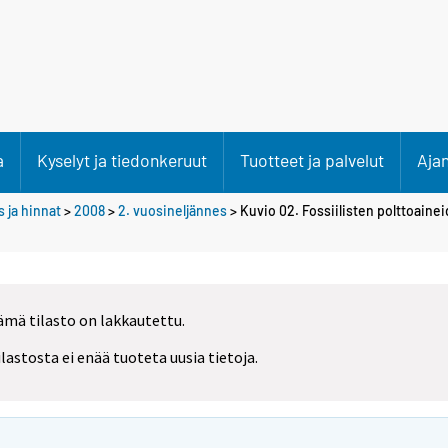
a
Kyselyt ja tiedonkeruut
Tuotteet ja palvelut
Aja
 ja hinnat
>
2008
>
2. vuosineljännes
> Kuvio 02. Fossiilisten polttoaine
ämä tilasto on lakkautettu.
ilastosta ei enää tuoteta uusia tietoja.