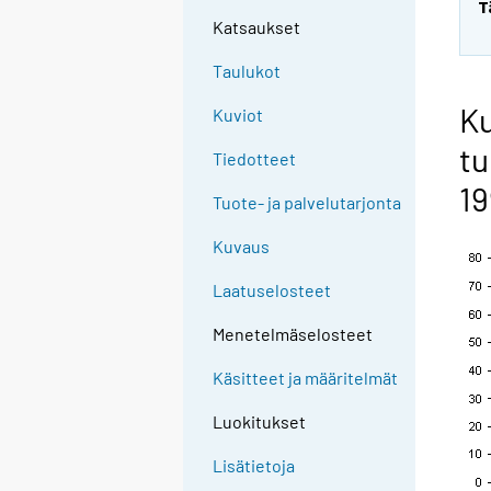
T
Katsaukset
Taulukot
Ku
Kuviot
tu
Tiedotteet
19
Tuote- ja palvelutarjonta
Kuvaus
Laatuselosteet
Menetelmäselosteet
Käsitteet ja määritelmät
Luokitukset
Lisätietoja