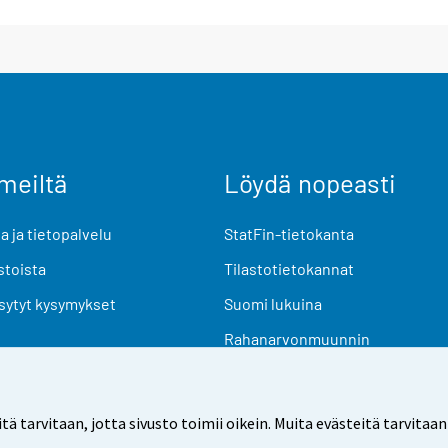
meiltä
Löydä nopeasti
 ja tietopalvelu
StatFin-tietokanta
stoista
Tilastotietokannat
sytyt kysymykset
Suomi lukuina
Rahanarvonmuunnin
Tulevat julkaisut
Tutkimusaineistot
arvitaan, jotta sivusto toimii oikein. Muita evästeitä tarvitaan