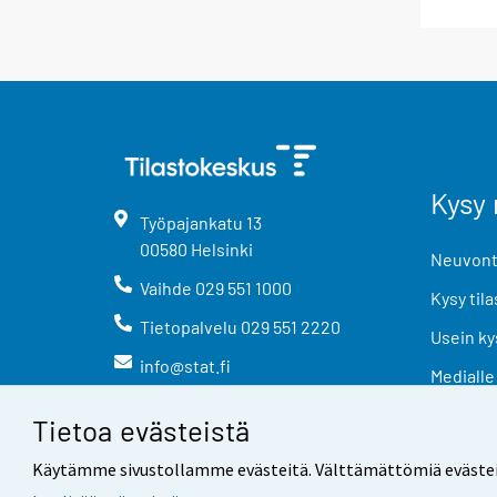
Kysy 
Työpajankatu
13
00580
Helsinki
Neuvonta
Vaihde
029 551 1000
Kysy tila
Tietopalvelu
029 551 2220
Usein ky
info@stat.fi
Medialle
Tietoa evästeistä
Käytämme sivustollamme evästeitä. Välttämättömiä evästeitä t