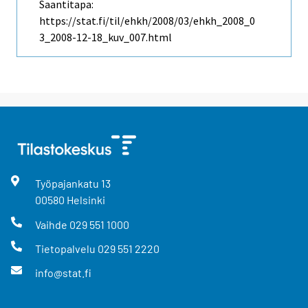
Saantitapa:
https://stat.fi/til/ehkh/2008/03/ehkh_2008_0
3_2008-12-18_kuv_007.html
Työpajankatu
13
00580
Helsinki
Vaihde
029 551 1000
Tietopalvelu
029 551 2220
info@stat.fi