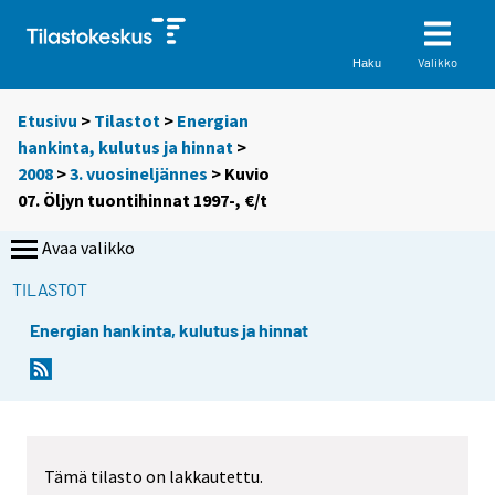
Valikko
Haku
Etusivu
>
Tilastot
>
Energian
hankinta, kulutus ja hinnat
>
2008
>
3. vuosineljännes
> Kuvio
07. Öljyn tuontihinnat 1997-, €/t
Avaa valikko
TILASTOT
Energian hankinta, kulutus ja hinnat
Tämä tilasto on lakkautettu.