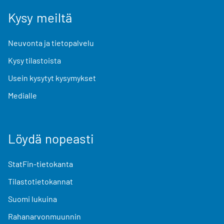
Kysy meiltä
Neuvonta ja tietopalvelu
Kysy tilastoista
Usein kysytyt kysymykset
Medialle
Löydä nopeasti
StatFin-tietokanta
Tilastotietokannat
Suomi lukuina
Rahanarvonmuunnin