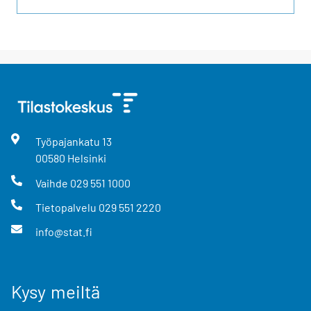
Työpajankatu
13
00580
Helsinki
Vaihde
029 551 1000
Tietopalvelu
029 551 2220
info@stat.fi
Kysy meiltä