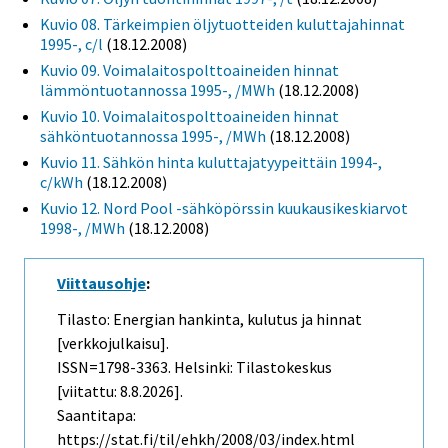
Kuvio 08. Tärkeimpien öljytuotteiden kuluttajahinnat
1995-, c/l
(18.12.2008)
Kuvio 09. Voimalaitospolttoaineiden hinnat
lämmöntuotannossa 1995-, /MWh
(18.12.2008)
Kuvio 10. Voimalaitospolttoaineiden hinnat
sähköntuotannossa 1995-, /MWh
(18.12.2008)
Kuvio 11. Sähkön hinta kuluttajatyypeittäin 1994-,
c/kWh
(18.12.2008)
Kuvio 12. Nord Pool -sähköpörssin kuukausikeskiarvot
1998-, /MWh
(18.12.2008)
Viittausohje
:
Tilasto: Energian hankinta, kulutus ja hinnat
[verkkojulkaisu].
ISSN=1798-3363. Helsinki: Tilastokeskus
[viitattu: 8.8.2026].
Saantitapa:
https://stat.fi/til/ehkh/2008/03/index.html