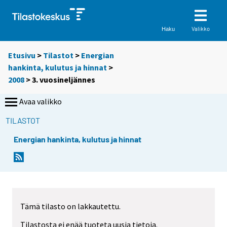
Valikko
Haku
Etusivu
>
Tilastot
>
Energian
hankinta, kulutus ja hinnat
>
2008
>
3. vuosineljännes
Avaa valikko
TILASTOT
Energian hankinta, kulutus ja hinnat
Tämä tilasto on lakkautettu.
Tilastosta ei enää tuoteta uusia tietoja.