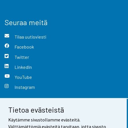
Seuraa meitä
Tilaa uutisviesti
Facebook
Twitter
LinkedIn
YouTube
Instagram
Tietoa evästeistä
Yhteystiedot
Käytämme sivustollamme evästeitä.
Palaute
Välttämättömiä evästeitä tarvitaan, jotta sivusto