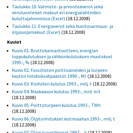
Taulukko 10. Valmiste- ja arvonlisäverot sekä
veroluonteiset maksut eri energialähteiden
kuluttajahinnoissa (Excel)
(18.12.2008)
Taulukko 11. Energiaverot sekä huoltovarmuus- ja
öljysuojamaksut (Excel)
(18.12.2008)
Kuviot
Kuvio 01. Bruttokansantuotteen, energian
loppukulutuksen ja sähkönkulutuksen muutokset
1995-, %
(18.12.2008)
Kuvio 02. Fossiilisten polttoaineiden ja turpeen
käytön hiilidioksidipäästöt 1990-, Mt
(18.12.2008)
Kuvio 03. Kivihiilen kulutus 1993-, milj. t
(18.12.2008)
Kuvio 04. Maakaasun kulutus 1993-, mrd. m3
(18.12.2008)
Kuvio 05. Polttoturpeen kulutus 1993-, TWh
(18.12.2008)
Kuvio 06. Öljytoimitukset kotimaahan 1993-, milj. t
(18.12.2008)
Kuvio 07. Öljyn tuontihinnat 1997-, /t
(18.12.2008)