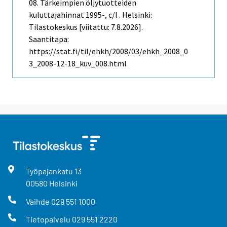
08. Tärkeimpien öljytuotteiden
kuluttajahinnat 1995-, c/l . Helsinki:
Tilastokeskus [viitattu: 7.8.2026].
Saantitapa:
https://stat.fi/til/ehkh/2008/03/ehkh_2008_0
3_2008-12-18_kuv_008.html
Työpajankatu
13
00580
Helsinki
Vaihde
029 551 1000
Tietopalvelu
029 551 2220