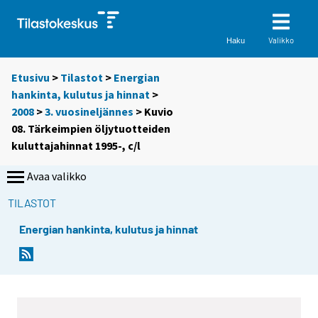
Valikko
Haku
Etusivu
>
Tilastot
>
Energian
hankinta, kulutus ja hinnat
>
2008
>
3. vuosineljännes
> Kuvio
08. Tärkeimpien öljytuotteiden
kuluttajahinnat 1995-, c/l
Avaa valikko
TILASTOT
Energian hankinta, kulutus ja hinnat