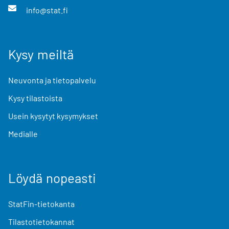
info@stat.fi
Kysy meiltä
Neuvonta ja tietopalvelu
Kysy tilastoista
Usein kysytyt kysymykset
Medialle
Löydä nopeasti
StatFin-tietokanta
Tilastotietokannat