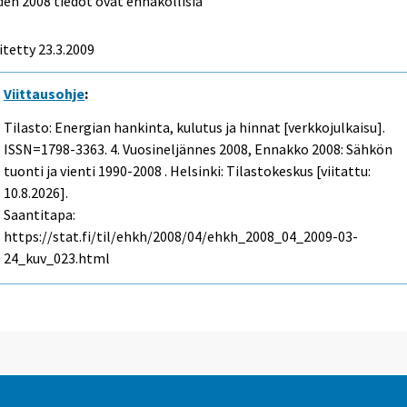
en 2008 tiedot ovat ennakollisia
itetty
23.3.2009
Viittausohje
:
Tilasto: Energian hankinta, kulutus ja hinnat [verkkojulkaisu].
ISSN=1798-3363.
4. Vuosineljännes
2008, Ennakko 2008: Sähkön
tuonti ja vienti 1990-2008 . Helsinki: Tilastokeskus [viitattu:
10.8.2026].
Saantitapa:
https://stat.fi/til/ehkh/2008/04/ehkh_2008_04_2009-03-
24_kuv_023.html