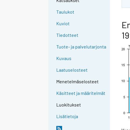
Katsaukset
Taulukot
En
Kuviot
1
Tiedotteet
Tuote- ja palvelutarjonta
Kuvaus
Laatuselosteet
Menetelmäselosteet
Käsitteet ja määritelmät
Luokitukset
Lisätietoja