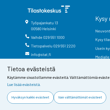
Kysy 
Työpajankatu
13
00580
Helsinki
Neuvonta
Vaihde
029 551 1000
Kysy tila
Tietopalvelu
029 551 2220
Usein ky
info@stat.fi
Medialle
Tietoa evästeistä
Käytämme sivustollamme evästeitä. Välttämättömiä evästeitä t
Lue lisää evästeistä.
Yhteystiedot
Palaute
Hyväksyn kaikki evästeet
Vain välttämättömät evästeet