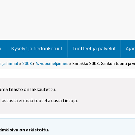
a
Kyselyt ja tiedonkeruut
Tuotteet ja palvelut
Aja
 ja hinnat
>
2008
>
4. vuosineljännes
> Ennakko 2008: Sähkön tuonti ja v
ämä tilasto on lakkautettu.
ilastosta ei enää tuoteta uusia tietoja.
ämä sivu on arkistoitu.