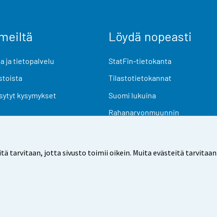
meiltä
Löydä nopeasti
 ja tietopalvelu
StatFin-tietokanta
stoista
Tilastotietokannat
sytyt kysymykset
Suomi lukuina
Rahanarvonmuunnin
Tulevat julkaisut
Tutkimusaineistot
arvitaan, jotta sivusto toimii oikein. Muita evästeitä tarvitaan
Käyttöehdot
Tietosuoja
Saavutettavuus
Tietoa sivu