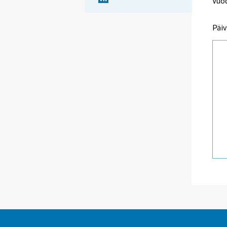
Vuod
Päiv