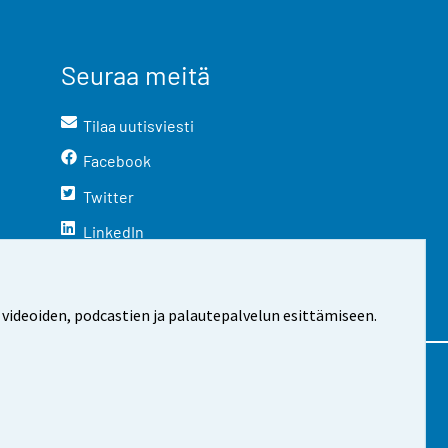
Seuraa meitä
Tilaa uutisviesti
Facebook
Twitter
LinkedIn
YouTube
Instagram
 videoiden, podcastien ja palautepalvelun esittämiseen.
stosta
Evästeasetukset