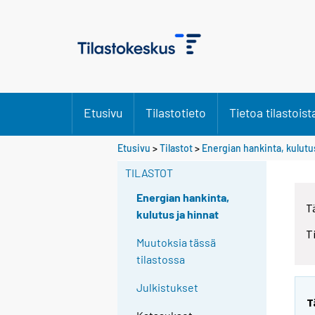
Etusivu
Tilastotieto
Tietoa tilastoist
Etusivu
>
Tilastot
>
Energian hankinta, kulutus
TILASTOT
Energian hankinta,
T
kulutus ja hinnat
T
Muutoksia tässä
tilastossa
Julkistukset
T