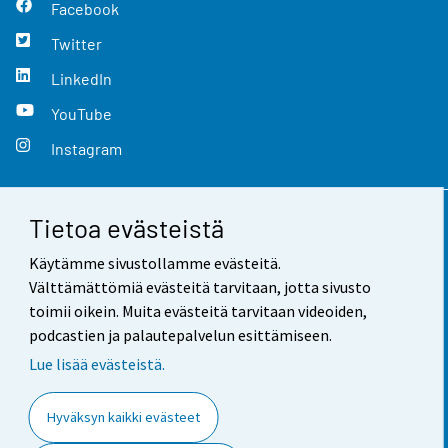
Facebook
Twitter
LinkedIn
YouTube
Instagram
Tietoa evästeistä
Yhteystiedot
Käytämme sivustollamme evästeitä.
Palaute
Välttämättömiä evästeitä tarvitaan, jotta sivusto
toimii oikein. Muita evästeitä tarvitaan videoiden,
Käyttöehdot
podcastien ja palautepalvelun esittämiseen.
Tietosuoja
Lue lisää evästeistä.
Saavutettavuus
Hyväksyn kaikki evästeet
Tietoa sivustosta