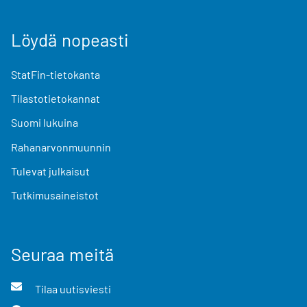
Löydä nopeasti
StatFin-tietokanta
Tilastotietokannat
Suomi lukuina
Rahanarvonmuunnin
Tulevat julkaisut
Tutkimusaineistot
Seuraa meitä
Tilaa uutisviesti