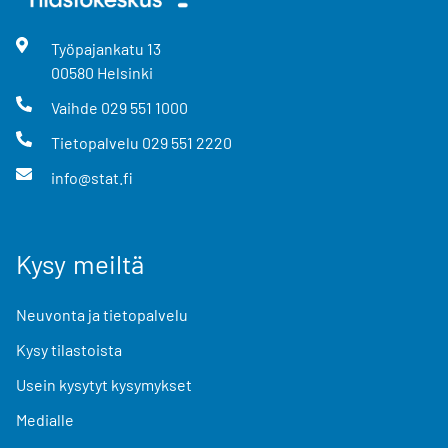
Työpajankatu
13
00580
Helsinki
Vaihde
029 551 1000
Tietopalvelu
029 551 2220
info@stat.fi
Kysy meiltä
Neuvonta ja tietopalvelu
Kysy tilastoista
Usein kysytyt kysymykset
Medialle