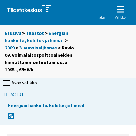
Valikko
Haku
Etusivu
>
Tilastot
>
Energian
hankinta, kulutus ja hinnat
>
2009
>
3. vuosineljännes
> Kuvio
09. Voimalaitospolttoaineiden
hinnat lämmöntuotannossa
1995-, €/MWh
Avaa valikko
TILASTOT
Energian hankinta, kulutus ja hinnat