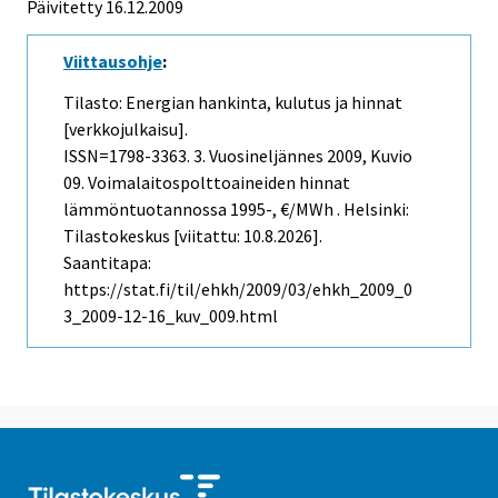
Päivitetty
16.12.2009
Viittausohje
:
Tilasto: Energian hankinta, kulutus ja hinnat
[verkkojulkaisu].
ISSN=1798-3363.
3. Vuosineljännes
2009, Kuvio
09. Voimalaitospolttoaineiden hinnat
lämmöntuotannossa 1995-, €/MWh . Helsinki:
Tilastokeskus [viitattu: 10.8.2026].
Saantitapa:
https://stat.fi/til/ehkh/2009/03/ehkh_2009_0
3_2009-12-16_kuv_009.html