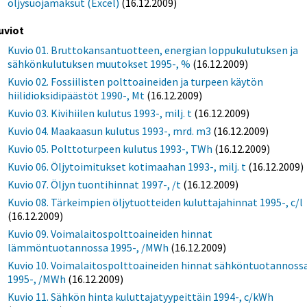
öljysuojamaksut (Excel)
(16.12.2009)
uviot
Kuvio 01. Bruttokansantuotteen, energian loppukulutuksen ja
sähkönkulutuksen muutokset 1995-, %
(16.12.2009)
Kuvio 02. Fossiilisten polttoaineiden ja turpeen käytön
hiilidioksidipäästöt 1990-, Mt
(16.12.2009)
Kuvio 03. Kivihiilen kulutus 1993-, milj. t
(16.12.2009)
Kuvio 04. Maakaasun kulutus 1993-, mrd. m3
(16.12.2009)
Kuvio 05. Polttoturpeen kulutus 1993-, TWh
(16.12.2009)
Kuvio 06. Öljytoimitukset kotimaahan 1993-, milj. t
(16.12.2009)
Kuvio 07. Öljyn tuontihinnat 1997-, /t
(16.12.2009)
Kuvio 08. Tärkeimpien öljytuotteiden kuluttajahinnat 1995-, c/l
(16.12.2009)
Kuvio 09. Voimalaitospolttoaineiden hinnat
lämmöntuotannossa 1995-, /MWh
(16.12.2009)
Kuvio 10. Voimalaitospolttoaineiden hinnat sähköntuotannoss
1995-, /MWh
(16.12.2009)
Kuvio 11. Sähkön hinta kuluttajatyypeittäin 1994-, c/kWh