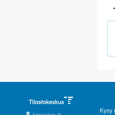
Kysy 
Työpajankatu
13