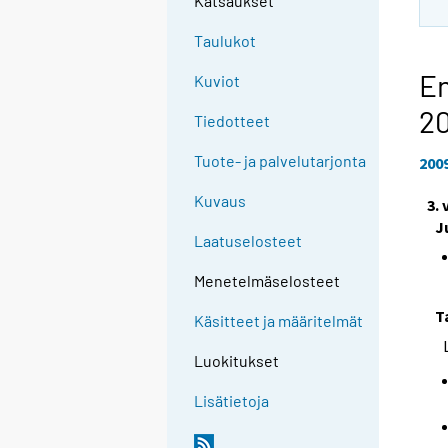
Katsaukset
Taulukot
En
Kuviot
2
Tiedotteet
Tuote- ja palvelutarjonta
200
Kuvaus
3.
J
Laatuselosteet
Menetelmäselosteet
T
Käsitteet ja määritelmät
Luokitukset
Lisätietoja