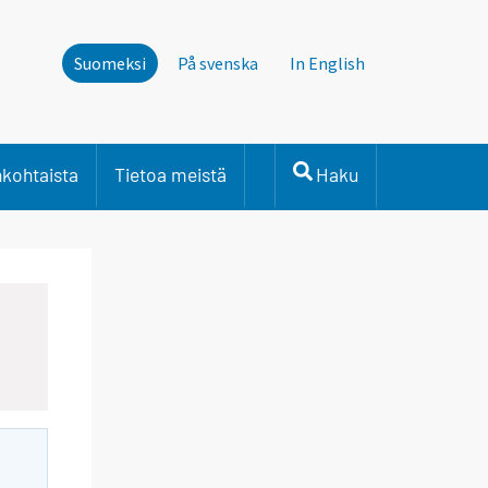
Suomeksi
På svenska
In English
nkohtaista
Tietoa meistä
Haku