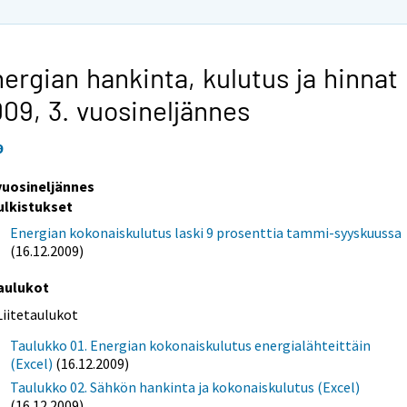
ergian hankinta, kulutus ja hinnat
009,
3. vuosineljännes
9
 vuosineljännes
ulkistukset
Energian kokonaiskulutus laski 9 prosenttia tammi-syyskuussa
(16.12.2009)
aulukot
Liitetaulukot
Taulukko 01. Energian kokonaiskulutus energialähteittäin
(Excel)
(16.12.2009)
Taulukko 02. Sähkön hankinta ja kokonaiskulutus (Excel)
(16.12.2009)