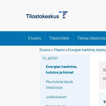
Etusivu
Tilastotieto
Tietoa tilastoist
Etusivu
>
Tilastot
>
Energian hankinta, kulutus
TILASTOT
Energian hankinta,
T
kulutus ja hinnat
T
Muutoksia tässä
tilastossa
Julkistukset
T