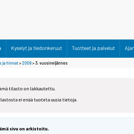
a
Kyselyt ja tiedonkeruut
Tuotteet ja palvelut
Aja
 ja hinnat
>
2009
>
3. vuosineljännes
ämä tilasto on lakkautettu.
ilastosta ei enää tuoteta uusia tietoja.
ämä sivu on arkistoitu.