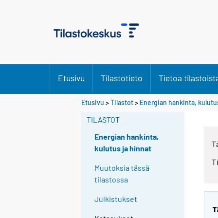
Etusivu
Tilastotieto
Tietoa tilastoist
Etusivu
>
Tilastot
>
Energian hankinta, kulutus
TILASTOT
Energian hankinta,
T
kulutus ja hinnat
T
Muutoksia tässä
tilastossa
Julkistukset
T