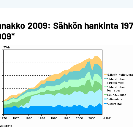
nnakko 2009: Sähkön hankinta 19
009*