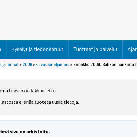
a
Kyselyt ja tiedonkeruut
Tuotteet ja palvelut
Aja
 ja hinnat
>
2009
>
4. vuosineljännes
> Ennakko 2009: Sähkön hankinta 
ämä tilasto on lakkautettu.
ilastosta ei enää tuoteta uusia tietoja.
ämä sivu on arkistoitu.