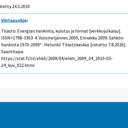
itetty
24.3.2010
Viittausohje
:
Tilasto: Energian hankinta, kulutus ja hinnat [verkkojulkaisu].
ISSN=1798-3363.
4. Vuosineljännes
2009, Ennakko 2009: Sähkön
hankinta 1970-2009* . Helsinki: Tilastokeskus [viitattu: 7.8.2026].
Saantitapa:
https://stat.fi/til/ehkh/2009/04/ehkh_2009_04_2010-03-
24_kuv_022.html