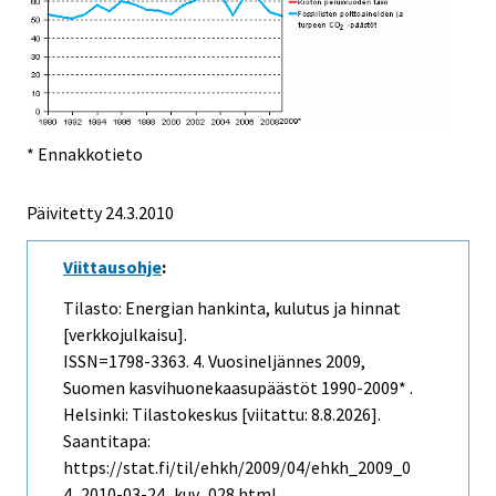
* Ennakkotieto
Päivitetty
24.3.2010
Viittausohje
:
Tilasto: Energian hankinta, kulutus ja hinnat
[verkkojulkaisu].
ISSN=1798-3363.
4. Vuosineljännes
2009,
Suomen kasvihuonekaasupäästöt 1990-2009* .
Helsinki: Tilastokeskus [viitattu: 8.8.2026].
Saantitapa:
https://stat.fi/til/ehkh/2009/04/ehkh_2009_0
4_2010-03-24_kuv_028.html