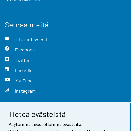
Seuraa meitä
Tilaa uutisviesti
Facebook
Twitter
LinkedIn
YouTube
Instagram
Tietoa evästeistä
Yhteystiedot
Käytämme sivustollamme evästeitä.
Palaute