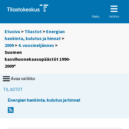
Valikko
Haku
Etusivu
>
Tilastot
>
Energian
hankinta, kulutus ja hinnat
>
2009
>
4. vuosineljännes
>
Suomen
kasvihuonekaasupäästöt 1990-
2009*
Avaa valikko
TILASTOT
Energian hankinta, kulutus ja hinnat