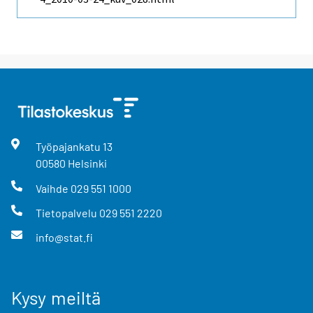
Työpajankatu
13
00580
Helsinki
Vaihde
029 551 1000
Tietopalvelu
029 551 2220
info@stat.fi
Kysy meiltä