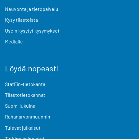
Neuvonta ja tietopalvelu
Kysy tilastoista
Usein kysytyt kysymykset
Medialle
Löydä nopeasti
StatFin-tietokanta
Tilastotietokannat
Suomi lukuina
Rahanarvonmuunnin
Tulevat julkaisut
Tutkimusaineistot