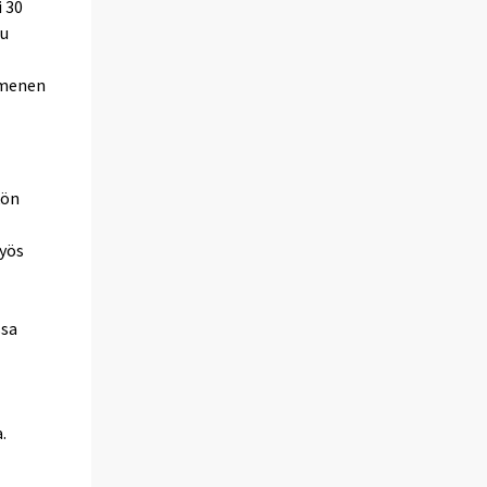
i 30
tu
mmenen
kön
myös
ssa
.