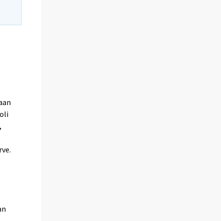
kaan
oli
,
rve.
an