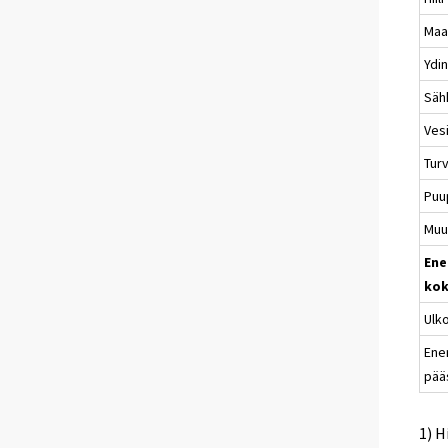
Maa
Ydi
Säh
Vesi
Tur
Puu
Muu
Ene
kok
Ulk
Ene
pää
1) H