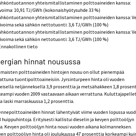
Sähköntuotannon yhteismitallistaminen polttoaineiden kanssa:
nvoima: 10,91 TJ/GWh (kokonaishyötysuhde 33 %)
ähköntuotannon yhteismitallistaminen polttoaineiden kanssa: Ves
ivoima sekä sähkön nettotuonti: 3,6 TJ/GWh (100 %)
ähköntuotannon yhteismitallistaminen polttoaineiden kanssa: Ves
ivoima sekä sähkön nettotuonti: 3,6 TJ/GWh (100 %)
Ennakollinen tieto
ergian hinnat nousussa
imaisten polttoaineiden hintojen nousu on ollut pienempää
attuna tuontipolttoaineisiin. Jyrsinturpeen hinta oli vuoden
eisellä neljänneksellä 3,9 prosenttia ja metsähakkeen 1,8 prosen
eampi vuoden 2009 vastaavaan aikaan verrattuna. Kuluttajapelle
a laski marraskuussa 1,2 prosenttia.
ennepolttoaineiden hinnat lähentyivät viime vuoden lopussa vuo
 huippuhintoja. Erityisesti kallistui dieselin ja kevyen polttoöljyn
a. Kevyen polttoöljyn hinta nousi vuoden aikana kolmanneksen.
en polttoöljyn hinta oli joulukuussa 47 prosenttia korkeampi kui