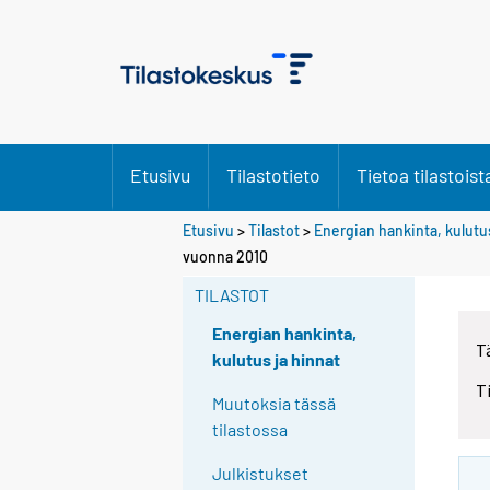
Etusivu
Tilastotieto
Tietoa tilastoist
Etusivu
>
Tilastot
>
Energian hankinta, kulutus
Y
Y
vuonna 2010
o
o
u
u
TILASTOT
a
a
r
r
Energian hankinta,
T
e
e
kulutus ja hinnat
m
m
T
o
o
Muutoksia tässä
v
v
tilastossa
i
i
n
n
Julkistukset
g
g