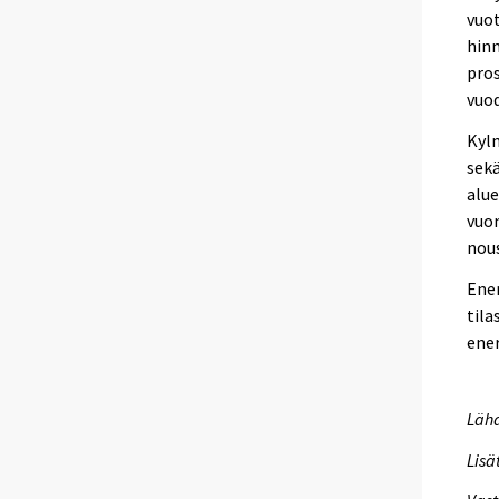
vuot
hinn
pros
vuod
Kylm
sek
alue
vuo
nou
Ener
tila
ener
Lähd
Lisä