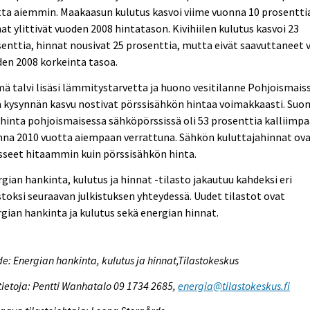
ta aiemmin. Maakaasun kulutus kasvoi viime vuonna 10 prosenttia
at ylittivät vuoden 2008 hintatason. Kivihiilen kulutus kasvoi 23
enttia, hinnat nousivat 25 prosenttia, mutta eivät saavuttaneet v
en 2008 korkeinta tasoa.
ä talvi lisäsi lämmitystarvetta ja huono vesitilanne Pohjoismais
ä kysynnän kasvu nostivat pörssisähkön hintaa voimakkaasti. Su
hinta pohjoismaisessa sähköpörssissä oli 53 prosenttia kalliimp
nna 2010 vuotta aiempaan verrattuna. Sähkön kuluttajahinnat ov
sseet hitaammin kuin pörssisähkön hinta.
gian hankinta, kulutus ja hinnat -tilasto jakautuu kahdeksi eri
stoksi seuraavan julkistuksen yhteydessä. Uudet tilastot ovat
gian hankinta ja kulutus sekä energian hinnat.
e: Energian hankinta, kulutus ja hinnat,Tilastokeskus
tietoja: Pentti Wanhatalo 09 1734 2685,
energia@tilastokeskus.fi