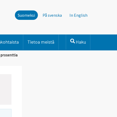
Suomeksi
På svenska
In English
nkohtaista
Tietoa meistä
Haku
 prosenttia