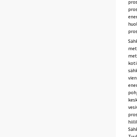
pros
pro
ener
huol
pros
Sähk
meta
mets
koti
sähk
vien
enem
pohj
kes
vesi
pros
hiil
Sähk
Tuul