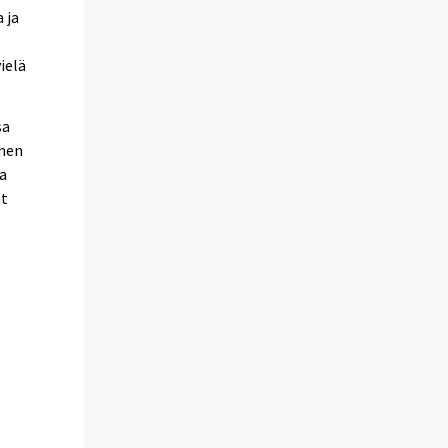
 ja
ielä
sa
omen
aa
at