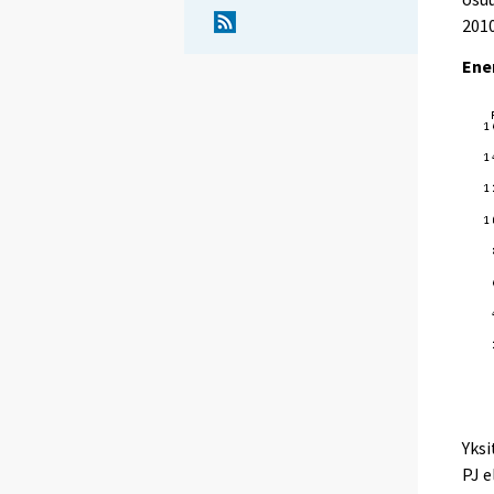
201
Ene
Yksi
PJ e