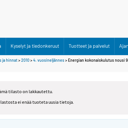
a
Kyselyt ja tiedonkeruut
Tuotteet ja palvelut
Aja
 ja hinnat
>
2010
>
4. vuosineljännes
> Energian kokonaiskulutus nousi 9
ämä tilasto on lakkautettu.
ilastosta ei enää tuoteta uusia tietoja.