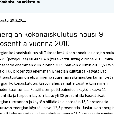
ämä sivu on arkistoitu.
aistu: 29.3.2011
ergian kokonaiskulutus nousi 9
osenttia vuonna 2010
rgian kokonaiskulutus oli Tilastokeskuksen ennakkotietojen mu
 PJ (petajoulea) eli 402 TWh (terawattituntia) vuonna 2010, mikä 
osenttia enemmän kuin vuonna 2009. Sähkön kulutus oli 87,5 TWh
 oli 7,6 prosenttia enemmän. Energian kulutusta kasvattivat
llisuustuotannon elpyminen ja suurempi rakennusten lämmitysta
gian kokonaiskulutus kasvoi lähes samalle tasolle kuin ennen
uden taantumaa. Fossiilisten polttoaineiden käytön kasvu 11
entilla ja turpeen käytön kasvu yli 30 prosentilla kasvattivat
gian tuotannon ja käytön hiilidioksidipäästöjä 15,3 prosenttia.
utuvan energian käyttö kasvoi 12,5 prosenttia. Uusiutuvan energi
s oli koko energian kokonaiskulutuksesta 26,3 prosenttia vuoden