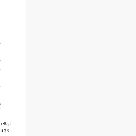
n 40,1
li 23