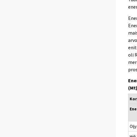
ener
Ener
Ener
mais
arvo
enit
oli 
merk
pros
Ene
(Mt
Kor
Ene
Öljy
Hiili