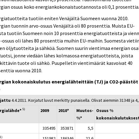
gian osuus koko energiankokonaistuotannosta oli 0,1 prosenttia
giatuotteita tuotiin eniten Venäjältä Suomeen vuonna 2010.
gian tuonnin arvo-osuus Venäjältä oli 80 prosenttia. Muista EU-
ta tuotiin Suomeen noin 10 prosenttia energiatuotteista ja vien
-osuus oli lähes 80 prosenttia muihin EU-maihin. Suomesta vietii
en öljytuotteita ja sähköä. Suomen suurin vientimaa energian osa
Ruotsi, jonne viedään lähes kolmasosa energiatuotteista, joista
ittävin tuote oli sähkö. Puupelletin vientimäärät kasvoivat 40
enttia vuonna 2010.
rgian kokonaiskulutus energialähteittäin (TJ) ja CO2-päästöt
)
jattu
4.4.2011. Korjatut luvut merkitty punaisella. Olivat aiemmin 31348 ja 4,
5)
rgialähde*
2009
2010*
Muutos-
Osuus %
%*
kokonaiskulutukses
335495
353871
5,5
1)
151982
186346
22,6