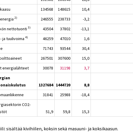
kaasu
134568
148615
10,4
2)
nenergia
246555
238733
-3,2
3)
kön nettotuonti
43504
37802
-13,1
4)
- ja tuulivoima
46259
47010
1,6
ve
71743
93544
30,4
polttoaineet
267501
307600
15,0
t energialähteet
30078
31198
3,7
rgian
onaiskulutus
1327684
1444720
8,8
omaanliikenne
31841
25988
-18,4
rgiasektorin CO2-
stöt
51,9
59,8
15,3
iili: sisältää kivihiilen, koksin sekä masuuni- ja koksikaasun.