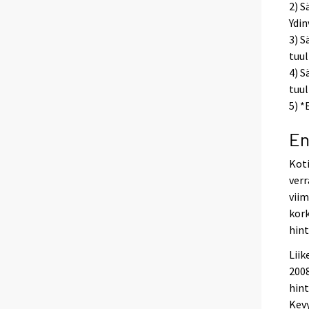
2) 
Ydi
3) S
tuul
4) S
tuul
5) *
En
Kot
verr
viim
kork
hint
Liik
2008
hint
Kevy