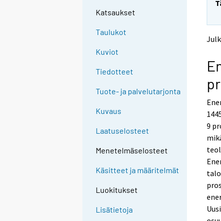
T
t
t
Katsaukset
o
o
a
a
Taulukot
n
n
Julk
o
o
Kuviot
t
t
En
h
h
Tiedotteet
e
e
pr
r
r
Tuote- ja palvelutarjonta
s
s
Ene
e
e
Kuvaus
1445
r
r
v
v
9 pr
Laatuselosteet
i
i
mikä
c
c
teo
Menetelmäselosteet
e
e
Ener
.
.
Käsitteet ja määritelmät
talo
pros
Luokitukset
ener
Uusi
Lisätietoja
osuu