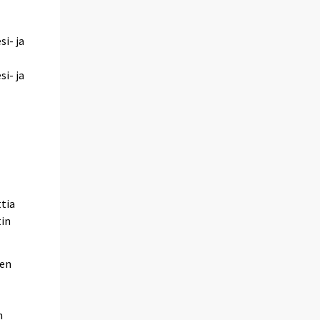
i- ja
i- ja
ttia
tin
den
n