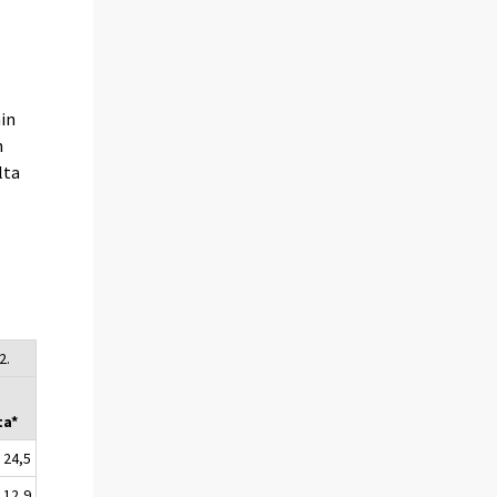
.
nin
n
lta
2.
ta*
24,5
12,9