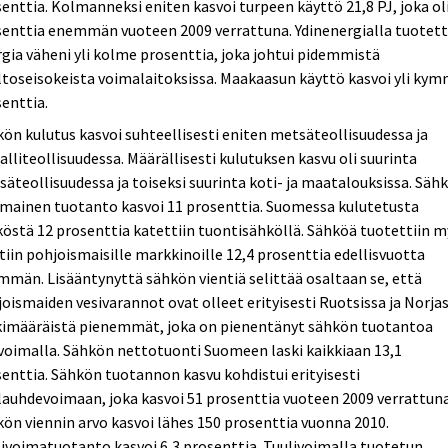
enttia. Kolmanneksi eniten kasvoi turpeen käyttö 21,8 PJ, joka ol
senttia enemmän vuoteen 2009 verrattuna. Ydinenergialla tuotet
gia väheni yli kolme prosenttia, joka johtui pidemmistä
toseisokeista voimalaitoksissa. Maakaasun käyttö kasvoi yli ky
enttia.
ön kulutus kasvoi suhteellisesti eniten metsäteollisuudessa ja
lliteollisuudessa. Määrällisesti kulutuksen kasvu oli suurinta
äteollisuudessa ja toiseksi suurinta koti- ja maatalouksissa. Säh
mainen tuotanto kasvoi 11 prosenttia. Suomessa kulutetusta
östä 12 prosenttia katettiin tuontisähköllä. Sähköä tuotettiin 
tiin pohjoismaisille markkinoille 12,4 prosenttia edellisvuotta
män. Lisääntynyttä sähkön vientiä selittää osaltaan se, että
oismaiden vesivarannot ovat olleet erityisesti Ruotsissa ja Norja
kimääräistä pienemmät, joka on pienentänyt sähkön tuotantoa
voimalla. Sähkön nettotuonti Suomeen laski kaikkiaan 13,1
enttia. Sähkön tuotannon kasvu kohdistui erityisesti
ilauhdevoimaan, joka kasvoi 51 prosenttia vuoteen 2009 verrattuna
ön viennin arvo kasvoi lähes 150 prosenttia vuonna 2010.
ivoimatuotanto kasvoi 6,3 prosenttia. Tuulivoimalla tuotetun