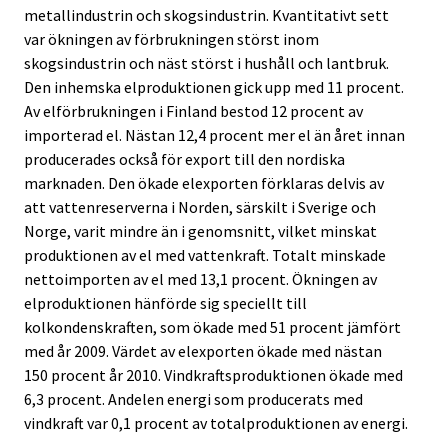
metallindustrin och skogsindustrin. Kvantitativt sett
var ökningen av förbrukningen störst inom
skogsindustrin och näst störst i hushåll och lantbruk.
Den inhemska elproduktionen gick upp med 11 procent.
Av elförbrukningen i Finland bestod 12 procent av
importerad el. Nästan 12,4 procent mer el än året innan
producerades också för export till den nordiska
marknaden. Den ökade elexporten förklaras delvis av
att vattenreserverna i Norden, särskilt i Sverige och
Norge, varit mindre än i genomsnitt, vilket minskat
produktionen av el med vattenkraft. Totalt minskade
nettoimporten av el med 13,1 procent. Ökningen av
elproduktionen hänförde sig speciellt till
kolkondenskraften, som ökade med 51 procent jämfört
med år 2009. Värdet av elexporten ökade med nästan
150 procent år 2010. Vindkraftsproduktionen ökade med
6,3 procent. Andelen energi som producerats med
vindkraft var 0,1 procent av totalproduktionen av energi.