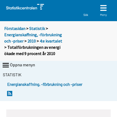
Meny
Sök
Förstasidan
>
Statistik
>
Energianskaffning, -förbrukning
och -priser
>
2010
>
4:e kvartalet
> Totalförbrukningen av energi
ökade med 9 procent år 2010
Öppna menyn
STATISTIK
Energianskaffning, -förbrukning och -priser
Y
Y
o
o
u
u
a
a
r
r