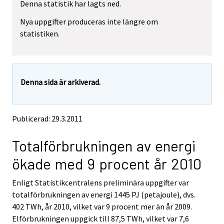
Denna statistik har lagts ned.
e
e
m
m
Nya uppgifter produceras inte längre om
o
o
statistiken.
v
v
i
i
n
n
g
g
t
t
Denna sida är arkiverad.
o
o
a
a
n
n
o
o
Publicerad: 29.3.2011
t
t
h
h
Totalförbrukningen av energi
e
e
r
r
ökade med 9 procent år 2010
s
s
e
e
Enligt Statistikcentralens preliminära uppgifter var
r
r
v
v
totalförbrukningen av energi 1445 PJ (petajoule), dvs.
i
i
402 TWh, år 2010, vilket var 9 procent mer än år 2009.
c
c
Elförbrukningen uppgick till 87,5 TWh, vilket var 7,6
e
e