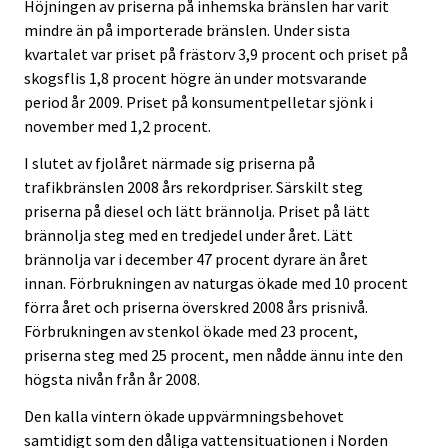
Höjningen av priserna på inhemska bränslen har varit
mindre än på importerade bränslen. Under sista
kvartalet var priset på frästorv 3,9 procent och priset på
skogsflis 1,8 procent högre än under motsvarande
period år 2009. Priset på konsumentpelletar sjönk i
november med 1,2 procent.
I slutet av fjolåret närmade sig priserna på
trafikbränslen 2008 års rekordpriser. Särskilt steg
priserna på diesel och lätt brännolja. Priset på lätt
brännolja steg med en tredjedel under året. Lätt
brännolja var i december 47 procent dyrare än året
innan. Förbrukningen av naturgas ökade med 10 procent
förra året och priserna överskred 2008 års prisnivå.
Förbrukningen av stenkol ökade med 23 procent,
priserna steg med 25 procent, men nådde ännu inte den
högsta nivån från år 2008.
Den kalla vintern ökade uppvärmningsbehovet
samtidigt som den dåliga vattensituationen i Norden