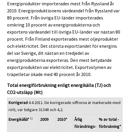
Energiprodukter importerades mest från Ryssland år
2010. Energiproduktionens värdeandel från Ryssland var
80 procent. Från övriga EU-länder importerades
omkring 10 procent av energiprodukterna och
exportens värdeandel till övriga EU-länder var nästan 80
procent. Från Finland exporterades mest oljeprodukter
och elektricitet. Det största exportlandet för energins
del var Sverige, dit nästan en tredjedel av
energiprodukterna exporteras. Den mest betydande
exportprodukten var elektricitet. Exportvolymen av
träpelletar ökade med 40 procent år 2010.
Total energiförbrukning enligt energikälla (TJ) och
CO2-utsläpp (Mt)
Korrigerad
4.4.2011. De korrigerade siffrorna är markerade med
rött, var tidigare 31348 och 4,2.
1)
Energikällä*
2009
2010*
Årlig
% av total -
förändrings-
förbrukning*