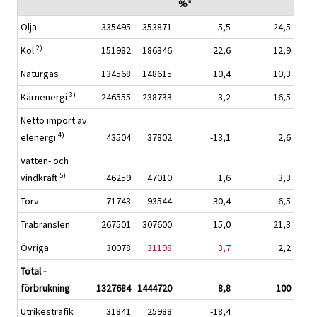
%*
Olja
335495
353871
5,5
24,5
2)
Kol
151982
186346
22,6
12,9
Naturgas
134568
148615
10,4
10,3
3)
Kärnenergi
246555
238733
-3,2
16,5
Netto import av
4)
elenergi
43504
37802
-13,1
2,6
Vatten- och
5)
vindkraft
46259
47010
1,6
3,3
Torv
71743
93544
30,4
6,5
Träbränslen
267501
307600
15,0
21,3
Övriga
30078
31198
3,7
2,2
Total -
förbrukning
1327684
1444720
8,8
100
Utrikestrafik
31841
25988
-18,4