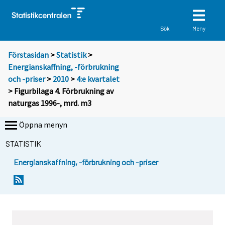
Meny
Sök
Förstasidan
>
Statistik
>
Energianskaffning, -förbrukning
och -priser
>
2010
>
4:e kvartalet
> Figurbilaga 4. Förbrukning av
naturgas 1996-, mrd. m3
Öppna menyn
STATISTIK
Energianskaffning, -förbrukning och -priser