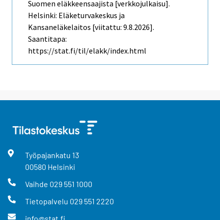
Suomen eläkkeensaajista [verkkojulkaisu].
Helsinki: Eläketurvakeskus ja
Kansaneläkelaitos [viitattu: 9.8.2026].
Saantitapa:
https://stat.fi/til/elakk/index.html
Työpajankatu
13
00580
Helsinki
Vaihde
029 551 1000
Tietopalvelu
029 551 2220
info@stat.fi