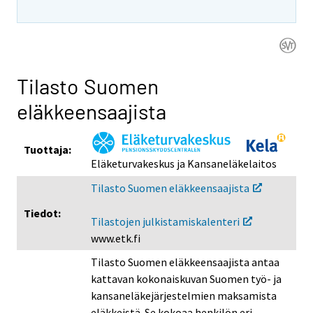
i
i
s
s
e
e
e
e
n
n
Tilasto Suomen
p
p
eläkkeensaajista
a
a
l
l
v
v
Tuottaja:
e
e
Eläketurvakeskus ja Kansaneläkelaitos
l
l
Tilasto Suomen eläkkeensaajista
u
u
u
u
Tiedot:
Tilastojen julkistamiskalenteri
n
n
www.etk.fi
.
.
Tilasto Suomen eläkkeensaajista antaa
kattavan kokonaiskuvan Suomen työ- ja
kansaneläkejärjestelmien maksamista
eläkkeistä. Se kokoaa henkilön eri