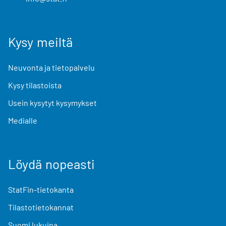
Kysy meiltä
Neuvonta ja tietopalvelu
Kysy tilastoista
Usein kysytyt kysymykset
Medialle
Löydä nopeasti
StatFin-tietokanta
Tilastotietokannat
Suomi lukuina