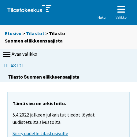
Valikko
Haku
Etusivu
>
Tilastot
> Tilasto
Suomen eläkkeensaajista
Avaa valikko
TILASTOT
S
S
Tilasto Suomen eläkkeensaajista
i
i
i
i
r
r
r
r
Tämä sivu on arkistoitu.
y
y
5.4.2022 jälkeen julkaistut tiedot löydät
t
t
uudistetulta sivustolta.
t
t
o
o
Siirry uudelle tilastosivulle