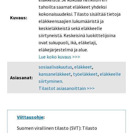
tahoilta saamat eläkkeet yhdeksi
kokonaisuudeksi. Tilasto sisältää tietoja
Kuvaus:
eläkkeensaajien lukumääristä ja
keskieläkkeistä sekä eläkkeelle
siirtyneistä. Keskeisinä luokittelijoina
ovat sukupuoli, ikä, eläkelaji,
eläkejärjestelmä ja alue.
Lue koko kuvaus >>>
sosiaalivakuutus
,
eläkkeet
,
kansaneläkkeet
,
työeläkkeet
,
eläkkeelle
Asiasanat:
siirtyminen
.
Tilastot asiasanoittain >>>
Viittausohje
:
Suomen virallinen tilasto (SVT): Tilasto