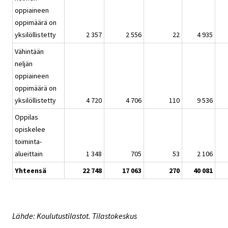
oppiaineen
oppimäärä on
yksilöllistetty
2 357
2 556
22
4 935
Vähintään
neljän
oppiaineen
oppimäärä on
yksilöllistetty
4 720
4 706
110
9 536
Oppilas
opiskelee
toiminta-
alueittain
1 348
705
53
2 106
Yhteensä
22 748
17 063
270
40 081
Lähde: Koulutustilastot. Tilastokeskus