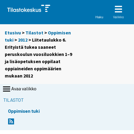
Valikko
Haku
Etusivu
>
Tilastot
>
Oppimisen
tuki
>
2012
> Liitetaulukko 6.
Erityistä tukea saaneet
peruskoulun vuosiluokkien 1–9
ja lisäopetuksen oppilaat
oppiaineiden oppimäärien
mukaan 2012
Avaa valikko
TILASTOT
Oppimisen tuki