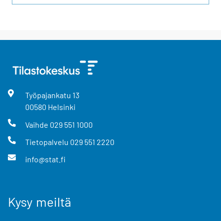
Työpajankatu
13
00580
Helsinki
Vaihde
029 551 1000
Tietopalvelu
029 551 2220
info@stat.fi
Kysy meiltä