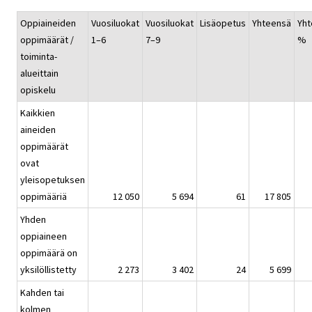
Oppiaineiden
Vuosiluokat
Vuosiluokat
Lisäopetus
Yhteensä
Yht
oppimäärät /
1–6
7–9
%
toiminta-
alueittain
opiskelu
Kaikkien
aineiden
oppimäärät
ovat
yleisopetuksen
oppimääriä
12 050
5 694
61
17 805
Yhden
oppiaineen
oppimäärä on
yksilöllistetty
2 273
3 402
24
5 699
Kahden tai
kolmen