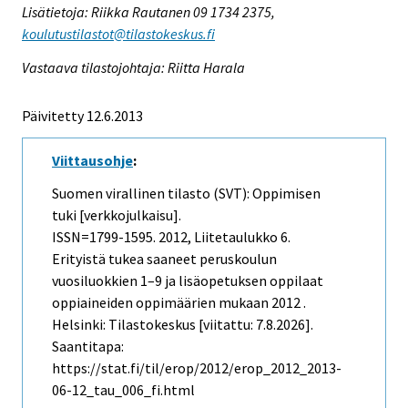
Lisätietoja: Riikka Rautanen 09 1734 2375,
koulutustilastot@tilastokeskus.fi
Vastaava tilastojohtaja: Riitta Harala
Päivitetty 12.6.2013
Viittausohje
:
Suomen virallinen tilasto (SVT): Oppimisen
tuki [verkkojulkaisu].
ISSN=1799-1595. 2012, Liitetaulukko 6.
Erityistä tukea saaneet peruskoulun
vuosiluokkien 1–9 ja lisäopetuksen oppilaat
oppiaineiden oppimäärien mukaan 2012 .
Helsinki: Tilastokeskus [viitattu: 7.8.2026].
Saantitapa:
https://stat.fi/til/erop/2012/erop_2012_2013-
06-12_tau_006_fi.html