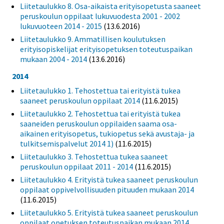
Liitetaulukko 8. Osa-aikaista erityisopetusta saaneet
peruskoulun oppilaat lukuvuodesta 2001 - 2002
lukuvuoteen 2014 - 2015
(13.6.2016)
Liitetaulukko 9. Ammatillisen koulutuksen
erityisopiskelijat erityisopetuksen toteutuspaikan
mukaan 2004 - 2014
(13.6.2016)
2014
Liitetaulukko 1. Tehostettua tai erityistä tukea
saaneet peruskoulun oppilaat 2014
(11.6.2015)
Liitetaulukko 2. Tehostettua tai erityistä tukea
saaneiden peruskoulun oppilaiden saama osa-
aikainen erityisopetus, tukiopetus sekä avustaja- ja
tulkitsemispalvelut 2014 1)
(11.6.2015)
Liitetaulukko 3. Tehostettua tukea saaneet
peruskoulun oppilaat 2011 - 2014
(11.6.2015)
Liitetaulukko 4. Erityistä tukea saaneet peruskoulun
oppilaat oppivelvollisuuden pituuden mukaan 2014
(11.6.2015)
Liitetaulukko 5. Erityistä tukea saaneet peruskoulun
oppilaat opetuksen toteutuspaikan mukaan 2014