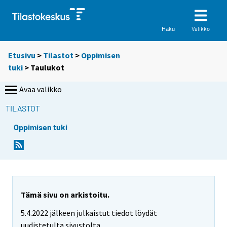
Valikko
Haku
Etusivu
>
Tilastot
>
Oppimisen
tuki
> Taulukot
Avaa valikko
TILASTOT
Oppimisen tuki
S
S
i
i
i
i
r
r
r
r
y
y
Tämä sivu on arkistoitu.
t
t
5.4.2022 jälkeen julkaistut tiedot löydät
t
t
o
o
uudistetulta sivustolta.