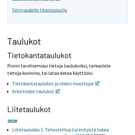
i
i
Siirry uudelle tilastosivulle
s
s
e
e
e
e
n
n
p
p
Taulukot
a
a
l
l
v
v
Tietokantataulukot
e
e
l
l
Poimi tarvitsemiasi tietoja taulukoiksi, tarkastele
u
u
tietoja kuvioina, tai lataa dataa käyttöösi.
u
u
n
n
Tietokantataulukot ja niiden muuttujat
.
.
Arkistoidut taulukot
Liitetaulukot
2020
Liitetaulukko 1. Tehostettua tai erityistä tukea