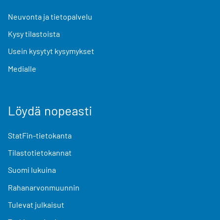
Neuvonta ja tietopalvelu
Kysy tilastoista
Usein kysytyt kysymykset
Medialle
Löydä nopeasti
StatFin-tietokanta
Tilastotietokannat
Suomi lukuina
Rahanarvonmuunnin
Tulevat julkaisut