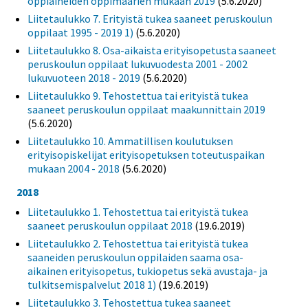
oppiaineiden oppimäärien mukaan 2019
(5.6.2020)
Liitetaulukko 7. Erityistä tukea saaneet peruskoulun
oppilaat 1995 - 2019 1)
(5.6.2020)
Liitetaulukko 8. Osa-aikaista erityisopetusta saaneet
peruskoulun oppilaat lukuvuodesta 2001 - 2002
lukuvuoteen 2018 - 2019
(5.6.2020)
Liitetaulukko 9. Tehostettua tai erityistä tukea
saaneet peruskoulun oppilaat maakunnittain 2019
(5.6.2020)
Liitetaulukko 10. Ammatillisen koulutuksen
erityisopiskelijat erityisopetuksen toteutuspaikan
mukaan 2004 - 2018
(5.6.2020)
2018
Liitetaulukko 1. Tehostettua tai erityistä tukea
saaneet peruskoulun oppilaat 2018
(19.6.2019)
Liitetaulukko 2. Tehostettua tai erityistä tukea
saaneiden peruskoulun oppilaiden saama osa-
aikainen erityisopetus, tukiopetus sekä avustaja- ja
tulkitsemispalvelut 2018 1)
(19.6.2019)
Liitetaulukko 3. Tehostettua tukea saaneet