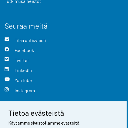
Tutkimusaineistot
Seuraa meitä
Tilaa uutisviesti
Facebook
Twitter
LinkedIn
YouTube
Instagram
Tietoa evästeistä
Yhteystiedot
Käytämme sivustollamme evästeitä.
Palaute