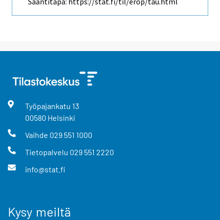
Saantitapa: https://stat.fi/til/erop/tau.html
Työpajankatu
13
00580
Helsinki
Vaihde
029 551 1000
Tietopalvelu
029 551 2220
info@stat.fi
Kysy meiltä