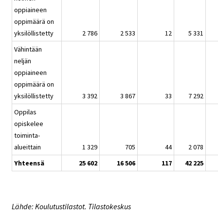
oppiaineen
oppimäärä on
yksilöllistetty
2 786
2 533
12
5 331
Vähintään
neljän
oppiaineen
oppimäärä on
yksilöllistetty
3 392
3 867
33
7 292
Oppilas
opiskelee
toiminta-
alueittain
1 329
705
44
2 078
Yhteensä
25 602
16 506
117
42 225
Lähde: Koulutustilastot. Tilastokeskus