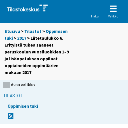
Valikko
Haku
Etusivu
>
Tilastot
>
Oppimisen
tuki
>
2017
> Liitetaulukko 6.
Erityistä tukea saaneet
peruskoulun vuosiluokkien 1–9
ja lisäopetuksen oppilaat
oppiaineiden oppimäärien
mukaan 2017
Avaa valikko
TILASTOT
Oppimisen tuki