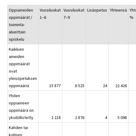
Oppiaineiden
Vuosiluokat
Vuosiluokat
Lisäopetus
Yhteensä
Yht
oppimäärät /
1–6
7–9
%
toiminta-
alueittain
opiskelu
Kaikkien
aineiden
oppimäärät
ovat
yleisopetuksen
oppimääriä
15 877
6 525
24
22 426
Yhden
oppiaineen
oppimäärä on
yksilöllistetty
2 218
2 876
4
5 098
Kahden tai
kolmen