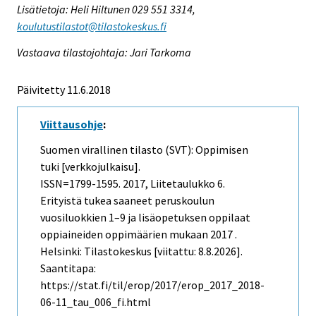
Lisätietoja: Heli Hiltunen 029 551 3314,
koulutustilastot@tilastokeskus.fi
Vastaava tilastojohtaja: Jari Tarkoma
Päivitetty 11.6.2018
Viittausohje
:
Suomen virallinen tilasto (SVT): Oppimisen
tuki [verkkojulkaisu].
ISSN=1799-1595. 2017, Liitetaulukko 6.
Erityistä tukea saaneet peruskoulun
vuosiluokkien 1–9 ja lisäopetuksen oppilaat
oppiaineiden oppimäärien mukaan 2017 .
Helsinki: Tilastokeskus [viitattu: 8.8.2026].
Saantitapa:
https://stat.fi/til/erop/2017/erop_2017_2018-
06-11_tau_006_fi.html