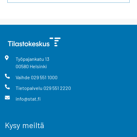
Työpajankatu
13
00580
Helsinki
Vaihde
029 551 1000
Tietopalvelu
029 551 2220
info@stat.fi
Kysy meiltä