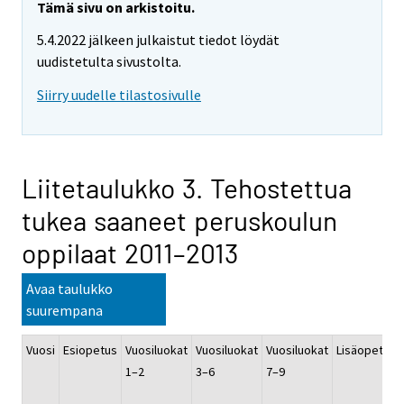
Tämä sivu on arkistoitu.
5.4.2022 jälkeen julkaistut tiedot löydät
uudistetulta sivustolta.
Siirry uudelle tilastosivulle
Liitetaulukko 3. Tehostettua
tukea saaneet peruskoulun
oppilaat 2011–2013
Avaa taulukko
suurempana
Vuosi
Esiopetus
Vuosiluokat
Vuosiluokat
Vuosiluokat
Lisäopetus
1–2
3–6
7–9