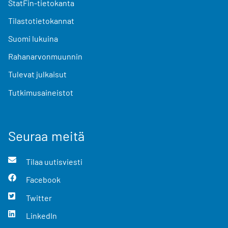
StatFin-tietokanta
Tilastotietokannat
Suomi lukuina
Rahanarvonmuunnin
Tulevat julkaisut
Tutkimusaineistot
Seuraa meitä
Tilaa uutisviesti
Facebook
Twitter
LinkedIn