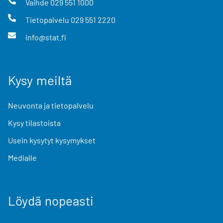
Vaihde
029 551 1000
Tietopalvelu
029 551 2220
info@stat.fi
Kysy meiltä
Neuvonta ja tietopalvelu
Kysy tilastoista
Usein kysytyt kysymykset
Medialle
Löydä nopeasti