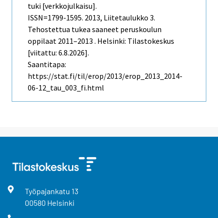
tuki [verkkojulkaisu].
ISSN=1799-1595. 2013, Liitetaulukko 3.
Tehostettua tukea saaneet peruskoulun
oppilaat 2011–2013 . Helsinki: Tilastokeskus
[viitattu: 6.8.2026].
Saantitapa:
https://stat.fi/til/erop/2013/erop_2013_2014-
06-12_tau_003_fi.html
Työpajankatu
13
00580
Helsinki