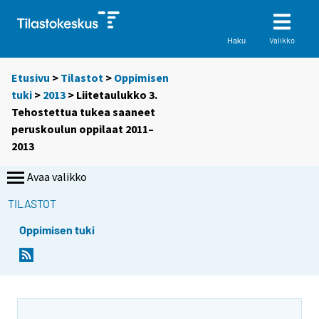
Valikko
Haku
Etusivu
>
Tilastot
>
Oppimisen
tuki
>
2013
> Liitetaulukko 3.
Tehostettua tukea saaneet
peruskoulun oppilaat 2011–
2013
Avaa valikko
TILASTOT
Oppimisen tuki