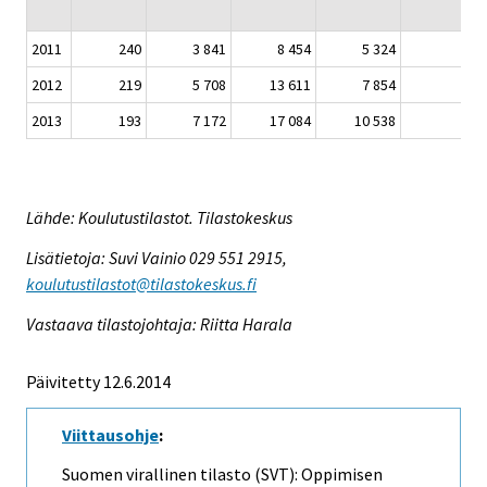
2011
240
3 841
8 454
5 324
97
2012
219
5 708
13 611
7 854
16
2013
193
7 172
17 084
10 538
46
Lähde: Koulutustilastot. Tilastokeskus
Lisätietoja: Suvi Vainio 029 551 2915,
koulutustilastot@tilastokeskus.fi
Vastaava tilastojohtaja: Riitta Harala
Päivitetty 12.6.2014
Viittausohje
:
Suomen virallinen tilasto (SVT): Oppimisen