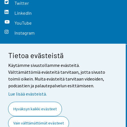
Twitter
LinkedIn
YouTube
Instagram
Tietoa evästeistä
Yhteystiedot
Käytämme sivustollamme evästeitä.
Palaute
Välttämättömiä evästeitä tarvitaan, jotta sivusto
toimii oikein. Muita evästeitä tarvitaan videoiden,
Käyttöehdot
podcastien ja palautepalvelun esittämiseen.
Tietosuoja
Lue lisää evästeistä.
Saavutettavuus
Hyväksyn kaikki evästeet
Tietoa sivustosta
Vain välttämättömät evästeet
Evästeasetukset