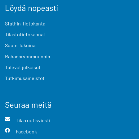
Löydä nopeasti
StatFin-tietokanta
Tilastotietokannat
Suomi lukuina
Rahanarvonmuunnin
Tulevat julkaisut
Tutkimusaineistot
Seuraa meitä
Tilaa uutisviesti
Facebook