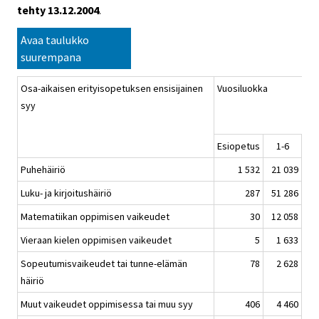
tehty 13.12.2004
.
Avaa taulukko
suurempana
Osa-aikaisen erityisopetuksen ensisijainen
Vuosiluokka
syy
Esiopetus
1-6
7
Puhehäiriö
1 532
21 039
Luku- ja kirjoitushäiriö
287
51 286
Matematiikan oppimisen vaikeudet
30
12 058
Vieraan kielen oppimisen vaikeudet
5
1 633
Sopeutumisvaikeudet tai tunne-elämän
78
2 628
häiriö
Muut vaikeudet oppimisessa tai muu syy
406
4 460