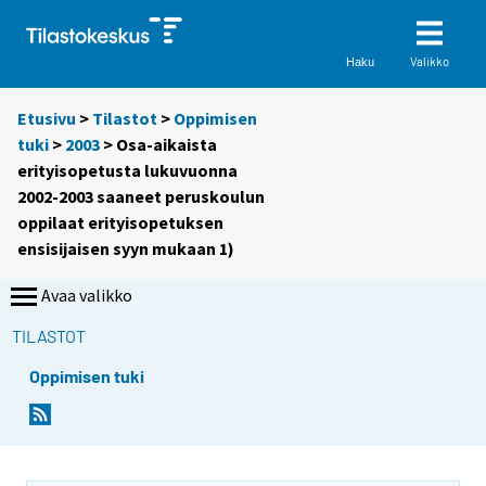
Valikko
Haku
Etusivu
>
Tilastot
>
Oppimisen
tuki
>
2003
> Osa-aikaista
erityisopetusta lukuvuonna
2002-2003 saaneet peruskoulun
oppilaat erityisopetuksen
ensisijaisen syyn mukaan 1)
Avaa valikko
TILASTOT
Oppimisen tuki