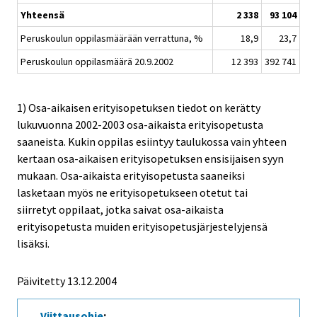
Yhteensä
2 338
93 104
28
Peruskoulun oppilasmäärään verrattuna, %
18,9
23,7
Peruskoulun oppilasmäärä 20.9.2002
12 393
392 741
190
1) Osa-aikaisen erityisopetuksen tiedot on kerätty
lukuvuonna 2002-2003 osa-aikaista erityisopetusta
saaneista. Kukin oppilas esiintyy taulukossa vain yhteen
kertaan osa-aikaisen erityisopetuksen ensisijaisen syyn
mukaan. Osa-aikaista erityisopetusta saaneiksi
lasketaan myös ne erityisopetukseen otetut tai
siirretyt oppilaat, jotka saivat osa-aikaista
erityisopetusta muiden erityisopetusjärjestelyjensä
lisäksi.
Päivitetty
13.12.2004
Viittausohje
: