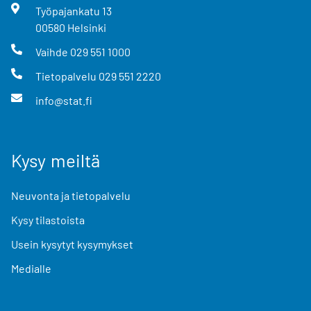
Työpajankatu
13
00580
Helsinki
Vaihde
029 551 1000
Tietopalvelu
029 551 2220
info@stat.fi
Kysy meiltä
Neuvonta ja tietopalvelu
Kysy tilastoista
Usein kysytyt kysymykset
Medialle