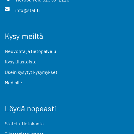
info@stat.fi
Kysy meiltä
Neuvonta ja tietopalvelu
Kysy tilastoista
Usein kysytyt kysymykset
Medialle
Löydä nopeasti
StatFin-tietokanta
Tilastotietokannat