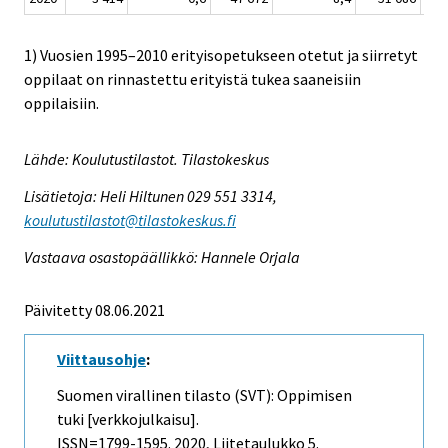
1) Vuosien 1995–2010 erityisopetukseen otetut ja siirretyt
oppilaat on rinnastettu erityistä tukea saaneisiin
oppilaisiin.
Lähde: Koulutustilastot. Tilastokeskus
Lisätietoja: Heli Hiltunen 029 551 3314,
koulutustilastot@tilastokeskus.fi
Vastaava osastopäällikkö: Hannele Orjala
Päivitetty 08.06.2021
Viittausohje
:
Suomen virallinen tilasto (SVT): Oppimisen
tuki [verkkojulkaisu].
ISSN=1799-1595. 2020, Liitetaulukko 5.