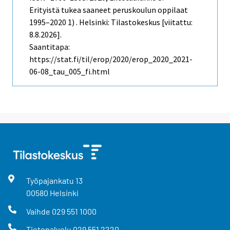
Erityistä tukea saaneet peruskoulun oppilaat
1995–2020 1) . Helsinki: Tilastokeskus [viitattu:
8.8.2026].
Saantitapa:
https://stat.fi/til/erop/2020/erop_2020_2021-
06-08_tau_005_fi.html
Työpajankatu
13
00580
Helsinki
Vaihde
029 551 1000
Tietopalvelu
029 551 2220