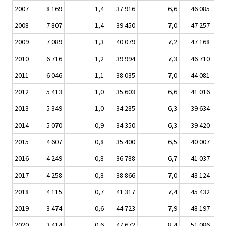
2007
8 169
1,4
37 916
6,6
46 085
2008
7 807
1,4
39 450
7,0
47 257
2009
7 089
1,3
40 079
7,2
47 168
2010
6 716
1,2
39 994
7,3
46 710
2011
6 046
1,1
38 035
7,0
44 081
2012
5 413
1,0
35 603
6,6
41 016
2013
5 349
1,0
34 285
6,3
39 634
2014
5 070
0,9
34 350
6,3
39 420
2015
4 607
0,8
35 400
6,5
40 007
2016
4 249
0,8
36 788
6,7
41 037
2017
4 258
0,8
38 866
7,0
43 124
2018
4 115
0,7
41 317
7,4
45 432
2019
3 474
0,6
44 723
7,9
48 197
2020
3 414
0,6
47 672
8,4
51 086