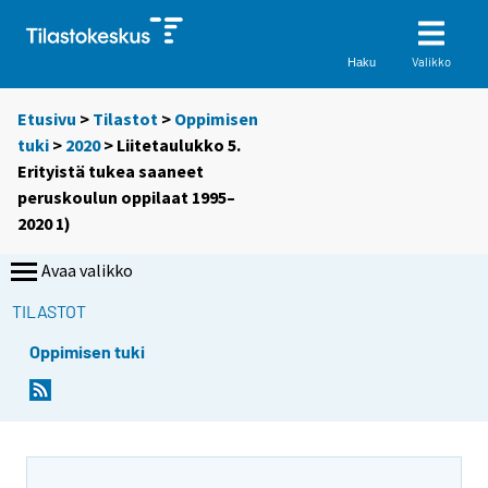
Valikko
Haku
Etusivu
>
Tilastot
>
Oppimisen
tuki
>
2020
> Liitetaulukko 5.
Erityistä tukea saaneet
peruskoulun oppilaat 1995–
2020 1)
Avaa valikko
TILASTOT
Oppimisen tuki