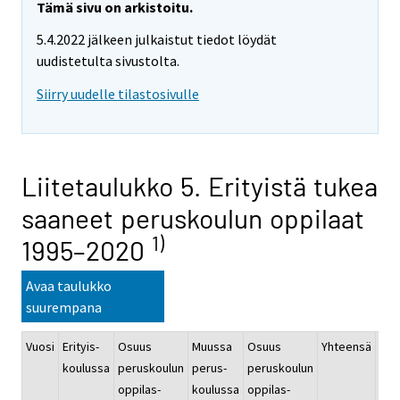
Tämä sivu on arkistoitu.
5.4.2022 jälkeen julkaistut tiedot löydät
uudistetulta sivustolta.
Siirry uudelle tilastosivulle
Liitetaulukko 5. Erityistä tukea
saaneet peruskoulun oppilaat
1)
1995–2020
Avaa taulukko
suurempana
Vuosi
Erityis-
Osuus
Muussa
Osuus
Yhteensä
Osu
koulussa
peruskoulun
perus-
peruskoulun
per
oppilas-
koulussa
oppilas-
opp