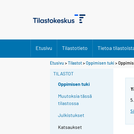
Etusivu
Tilastotieto
Tietoa tilastoist
Etusivu
>
Tilastot
>
Oppimisen tuki
> Oppimis
TILASTOT
Oppimisen tuki
T
Muutoksia tässä
5
tilastossa
S
Julkistukset
Katsaukset