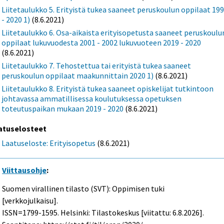
Liitetaulukko 5. Erityistä tukea saaneet peruskoulun oppilaat 19
- 2020 1)
(8.6.2021)
Liitetaulukko 6. Osa-aikaista erityisopetusta saaneet peruskoulu
oppilaat lukuvuodesta 2001 - 2002 lukuvuoteen 2019 - 2020
(8.6.2021)
Liitetaulukko 7. Tehostettua tai erityistä tukea saaneet
peruskoulun oppilaat maakunnittain 2020 1)
(8.6.2021)
Liitetaulukko 8. Erityistä tukea saaneet opiskelijat tutkintoon
johtavassa ammatillisessa koulutuksessa opetuksen
toteutuspaikan mukaan 2019 - 2020
(8.6.2021)
atuselosteet
Laatuseloste: Erityisopetus
(8.6.2021)
Viittausohje
:
Suomen virallinen tilasto (SVT): Oppimisen tuki
[verkkojulkaisu].
ISSN=1799-1595. Helsinki: Tilastokeskus [viitattu: 6.8.2026].