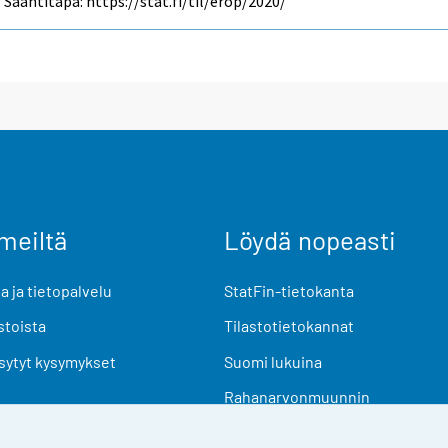
Saantitapa: https://stat.fi/til/erop/2020/
meiltä
Löydä nopeasti
 ja tietopalvelu
StatFin-tietokanta
stoista
Tilastotietokannat
sytyt kysymykset
Suomi lukuina
Rahanarvonmuunnin
Tulevat julkaisut