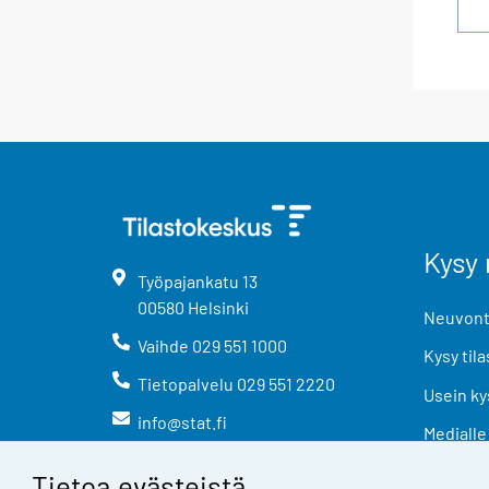
Kysy 
Työpajankatu
13
00580
Helsinki
Neuvonta
Vaihde
029 551 1000
Kysy tila
Tietopalvelu
029 551 2220
Usein ky
info@stat.fi
Medialle
Tietoa evästeistä