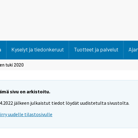
a
Kyselyt ja tiedonkeruut
Tuotteet ja palvelut
Aja
en tuki 2020
ämä sivu on arkistoitu.
.4.2022 jälkeen julkaistut tiedot löydät uudistetulta sivustolta.
iirry uudelle tilastosivulle