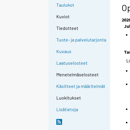
Taulukot
Op
Kuviot
202
Ju
Tiedotteet
Tuote- ja palvelutarjonta
Kuvaus
Ta
L
Laatuselosteet
Menetelmäselosteet
Käsitteet ja määritelmät
Luokitukset
Lisätietoja