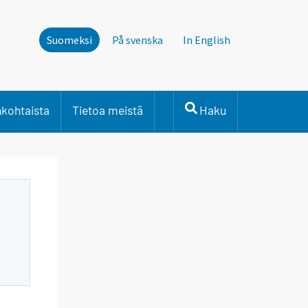
Suomeksi
På svenska
In English
nkohtaista
Tietoa meistä
Haku