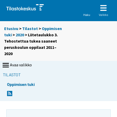
Valikko
Haku
Etusivu
>
Tilastot
>
Oppimisen
tuki
>
2020
> Liitetaulukko 3.
Tehostettua tukea saaneet
peruskoulun oppilaat 2011–
2020
Avaa valikko
TILASTOT
Oppimisen tuki