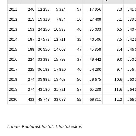
2011
240
12 295
5 324
97
17 956
3,3
541 
2012
219
19 319
7 854
16
27 408
5,1
539 
2013
193
24 256
10 538
46
35 033
6,5
540 
2014
187
27 573
12 711
35
40 506
7,5
542 
2015
188
30 956
14 667
47
45 858
8,4
546 
2016
224
33 388
15 793
37
49 442
9,0
550 
2017
225
36 183
17 826
46
54 280
9,7
556 
2018
274
39 882
19 463
56
59 675
10,6
560 
2019
274
43 186
21 721
57
65 238
11,6
564 
2020
432
45 747
23 077
55
69 311
12,2
566 
Lähde: Koulutustilastot. Tilastokeskus