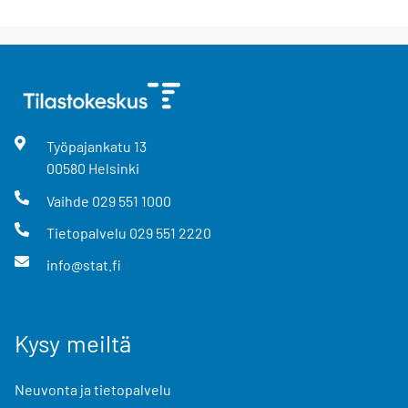
Työpajankatu
13
00580
Helsinki
Vaihde
029 551 1000
Tietopalvelu
029 551 2220
info@stat.fi
Kysy meiltä
Neuvonta ja tietopalvelu