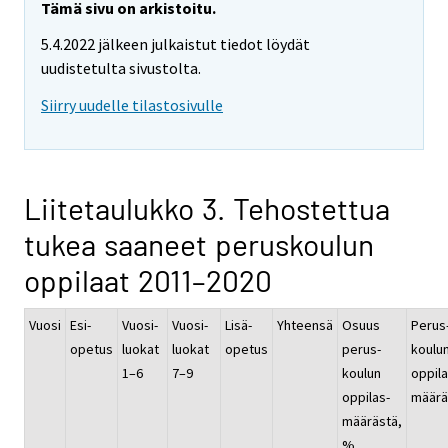
Tämä sivu on arkistoitu.
5.4.2022 jälkeen julkaistut tiedot löydät
uudistetulta sivustolta.
Siirry uudelle tilastosivulle
Liitetaulukko 3. Tehostettua
tukea saaneet peruskoulun
oppilaat 2011–2020
Vuosi
Esi-
Vuosi-
Vuosi-
Lisä-
Yhteensä
Osuus
Perus
opetus
luokat
luokat
opetus
perus-
koulu
1–6
7–9
koulun
oppila
oppilas-
määrä
määrästä,
%