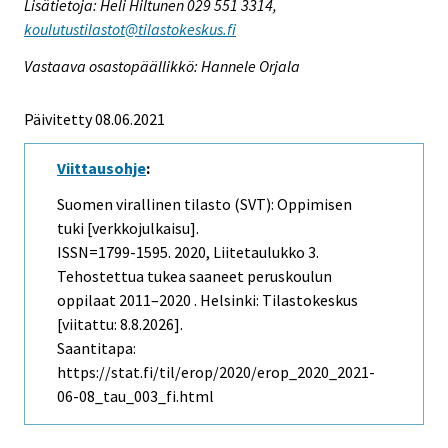
Lisätietoja: Heli Hiltunen 029 551 3314,
koulutustilastot@tilastokeskus.fi
Vastaava osastopäällikkö: Hannele Orjala
Päivitetty 08.06.2021
Viittausohje
:
Suomen virallinen tilasto (SVT): Oppimisen
tuki [verkkojulkaisu].
ISSN=1799-1595. 2020, Liitetaulukko 3.
Tehostettua tukea saaneet peruskoulun
oppilaat 2011–2020 . Helsinki: Tilastokeskus
[viitattu: 8.8.2026].
Saantitapa:
https://stat.fi/til/erop/2020/erop_2020_2021-
06-08_tau_003_fi.html