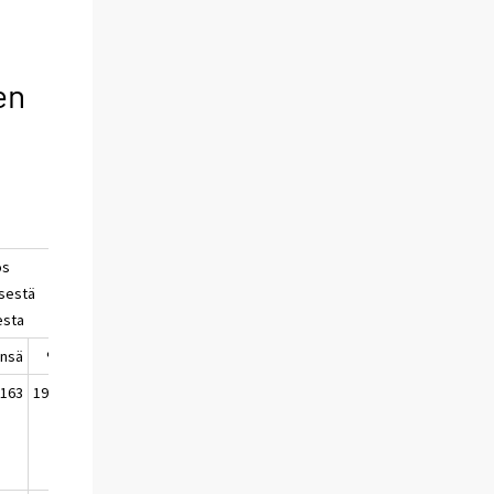
en
os
isestä
esta
ensä
%
 163
19,2