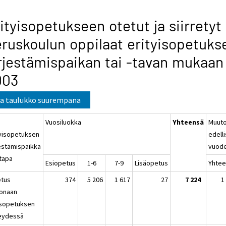
ityisopetukseen otetut ja siirretyt
ruskoulun oppilaat erityisopetuks
rjestämispaikan tai -tavan mukaan
003
a taulukko suurempana
Vuosiluokka
Yhteensä
Muut
tyisopetuksen
edell
jestämispaikka
vuod
-tapa
Esiopetus
1-6
7-9
Lisäopetus
Yhte
tus
374
5 206
1 617
27
7 224
1
onaan
isopetuksen
eydessä