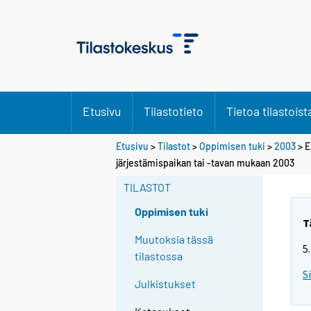
Etusivu
Tilastotieto
Tietoa tilastoist
Etusivu
>
Tilastot
>
Oppimisen tuki
>
2003
> E
järjestämispaikan tai -tavan mukaan 2003
TILASTOT
Oppimisen tuki
T
Muutoksia tässä
5
tilastossa
S
Julkistukset