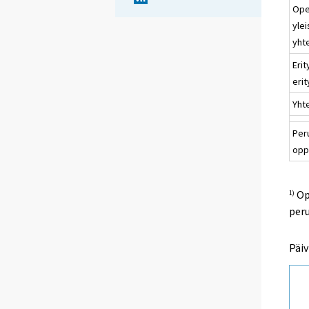
Ope
yle
yht
Eri
erit
Yht
Per
opp
Opp
1)
peru
Päiv