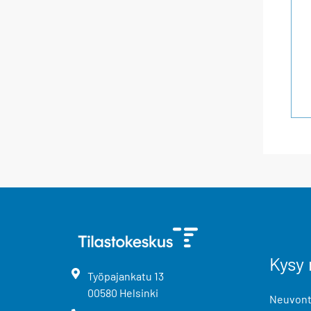
Kysy 
Työpajankatu
13
00580
Helsinki
Neuvonta