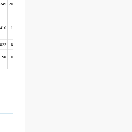
 249
20,2
410
1,9
 822
8,3
58
0,0