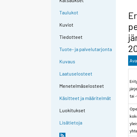
Katsaukset
Taulukot
Er
pe
Kuviot
jä
Tiedotteet
2
Tuote- ja palvelutarjonta
Ava
Kuvaus
Laatuselosteet
Eri
Menetelmäselosteet
jär
tai 
Käsitteet ja määritelmät
Ope
Luokitukset
kok
Lisätietoja
yle
yht