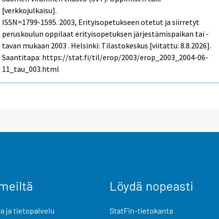
[verkkojulkaisu].
ISSN=1799-1595. 2003, Erityisopetukseen otetut ja siirretyt
peruskoulun oppilaat erityisopetuksen järjestämispaikan tai -
tavan mukaan 2003 . Helsinki: Tilastokeskus [viitattu: 8.8.2026].
Saantitapa: https://stat.fi/til/erop/2003/erop_2003_2004-06-
11_tau_003.html
meiltä
Löydä nopeasti
 ja tietopalvelu
StatFin-tietokanta