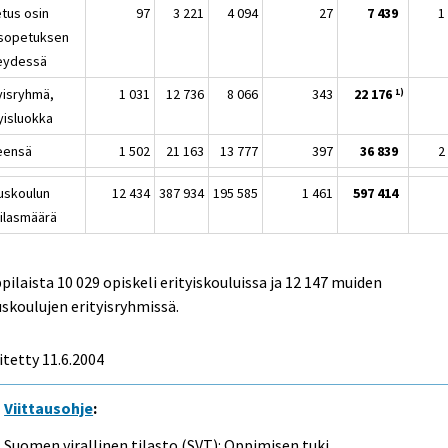
tus osin
97
3 221
4 094
27
7 439
1
isopetuksen
eydessä
tyisryhmä,
1 031
12 736
8 066
343
22 176
1)
yisluokka
eensä
1 502
21 163
13 777
397
36 839
2
uskoulun
12 434
387 934
195 585
1 461
597 414
ilasmäärä
ilaista 10 029 opiskeli erityiskouluissa ja 12 147 muiden
skoulujen erityisryhmissä.
itetty
11.6.2004
Viittausohje
:
Suomen virallinen tilasto (SVT): Oppimisen tuki