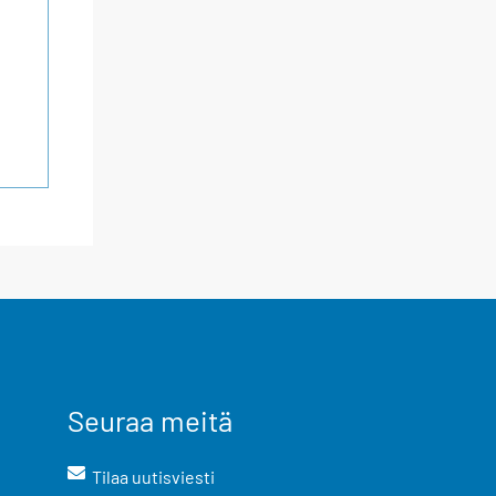
Seuraa meitä
Tilaa uutisviesti