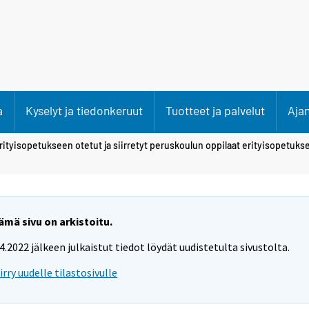
a
Kyselyt ja tiedonkeruut
Tuotteet ja palvelut
Aja
rityisopetukseen otetut ja siirretyt peruskoulun oppilaat erityisopetuks
ämä sivu on arkistoitu.
.4.2022 jälkeen julkaistut tiedot löydät uudistetulta sivustolta.
iirry uudelle tilastosivulle