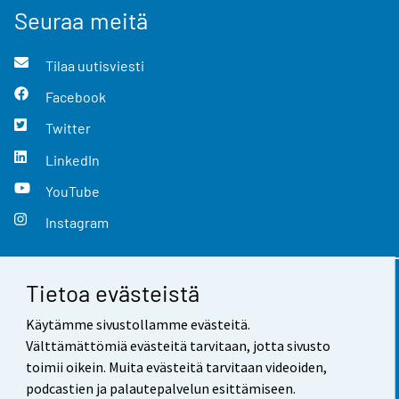
Seuraa meitä
Tilaa uutisviesti
Facebook
Twitter
LinkedIn
YouTube
Instagram
Tietoa evästeistä
Yhteystiedot
Käytämme sivustollamme evästeitä.
Palaute
Välttämättömiä evästeitä tarvitaan, jotta sivusto
toimii oikein. Muita evästeitä tarvitaan videoiden,
Käyttöehdot
podcastien ja palautepalvelun esittämiseen.