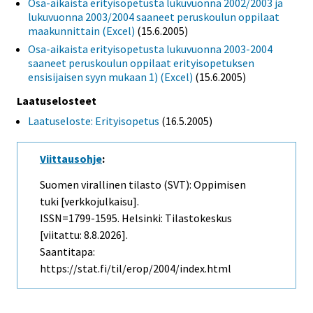
Osa-aikaista erityisopetusta lukuvuonna 2002/2003 ja
lukuvuonna 2003/2004 saaneet peruskoulun oppilaat
maakunnittain (Excel)
(15.6.2005)
Osa-aikaista erityisopetusta lukuvuonna 2003-2004
saaneet peruskoulun oppilaat erityisopetuksen
ensisijaisen syyn mukaan 1) (Excel)
(15.6.2005)
Laatuselosteet
Laatuseloste: Erityisopetus
(16.5.2005)
Viittausohje
:
Suomen virallinen tilasto (SVT): Oppimisen
tuki [verkkojulkaisu].
ISSN=1799-1595. Helsinki: Tilastokeskus
[viitattu: 8.8.2026].
Saantitapa:
https://stat.fi/til/erop/2004/index.html