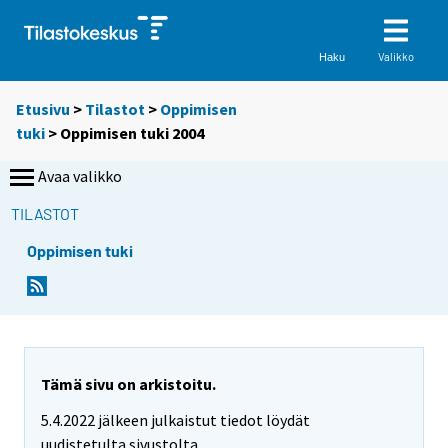
Valikko
Haku
Etusivu
>
Tilastot
>
Oppimisen
tuki
> Oppimisen tuki 2004
Avaa valikko
TILASTOT
Oppimisen tuki
Tämä sivu on arkistoitu.
5.4.2022 jälkeen julkaistut tiedot löydät
uudistetulta sivustolta.