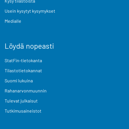
Kysy tilastoista
Usein kysytyt kysymykset
Medialle
Löydä nopeasti
StatFin-tietokanta
Tilastotietokannat
Suomi lukuina
Rahanarvonmuunnin
Tulevat julkaisut
Tutkimusaineistot