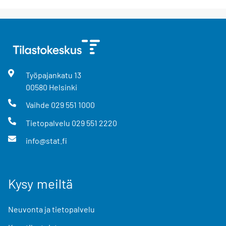
Työpajankatu
13
00580
Helsinki
Vaihde
029 551 1000
Tietopalvelu
029 551 2220
info@stat.fi
Kysy meiltä
Neuvonta ja tietopalvelu