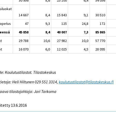
30 956
8,6
23 100
6,4
54 056
siluokat
14 667
8,4
15 843
9,1
30 510
äopetus
47
9,3
125
24,8
172
eensä
45 858
8,4
40 007
7,3
85 865
at
29 788
10,6
27 982
10,0
57 770
öt
16 070
6,0
12 025
4,5
28 095
e: Koulutustilastot. Tilastokeskus
tietoja: Heli Hiltunen 029 551 3314,
koulutustilastot@tilastokeskus.fi
aava tilastojohtaja: Jari Tarkoma
itetty 13.6.2016