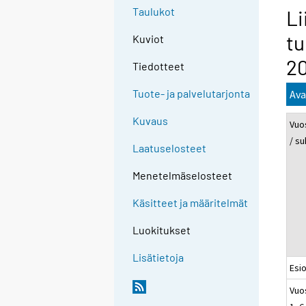
Taulukot
Li
tu
Kuviot
2
Tiedotteet
Tuote- ja palvelutarjonta
Ava
Kuvaus
Vuo
/ su
Laatuselosteet
Menetelmäselosteet
Käsitteet ja määritelmät
Luokitukset
Lisätietoja
Esi
Vuo