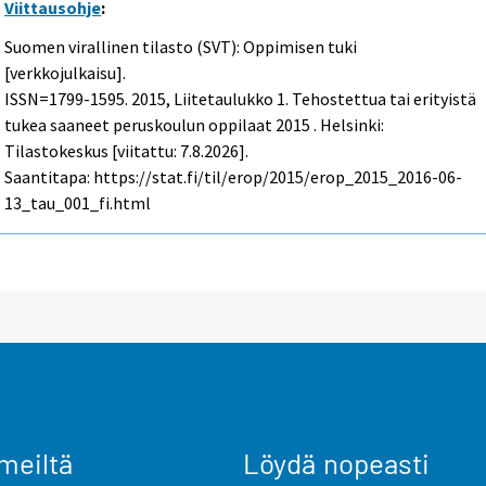
Viittausohje
:
Suomen virallinen tilasto (SVT): Oppimisen tuki
[verkkojulkaisu].
ISSN=1799-1595. 2015, Liitetaulukko 1. Tehostettua tai erityistä
tukea saaneet peruskoulun oppilaat 2015 . Helsinki:
Tilastokeskus [viitattu: 7.8.2026].
Saantitapa: https://stat.fi/til/erop/2015/erop_2015_2016-06-
13_tau_001_fi.html
meiltä
Löydä nopeasti