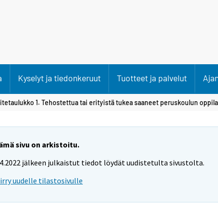
a
Kyselyt ja tiedonkeruut
Tuotteet ja palvelut
Aja
itetaulukko 1. Tehostettua tai erityistä tukea saaneet peruskoulun oppila
ämä sivu on arkistoitu.
.4.2022 jälkeen julkaistut tiedot löydät uudistetulta sivustolta.
iirry uudelle tilastosivulle