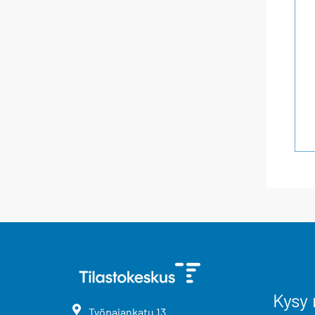
Kysy 
Työpajankatu
13