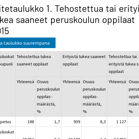
itetaulukko 1. Tehostettua tai erity
kea saaneet peruskoulun oppilaat
015
a taulukko suurempana
siluokat
Tehostettua tukea
Erityistä tukea saaneet
Tehostettua tai
kupuoli
saaneet oppilaat
oppilaat
erityistä tukea 
oppilaat
Yhteensä
Osuus
Yhteensä
Osuus
Yhteensä
Osuu
peruskoulun
peruskoulun
peru
oppilas-
oppilas-
oppil
määrästä,
määrästä,
määr
%
%
%
opetus
188
1,7
939
8,3
1 127
siluokat