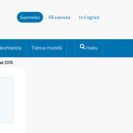
Suomeksi
På svenska
In English
nkohtaista
Tietoa meistä
Haku
at 2015