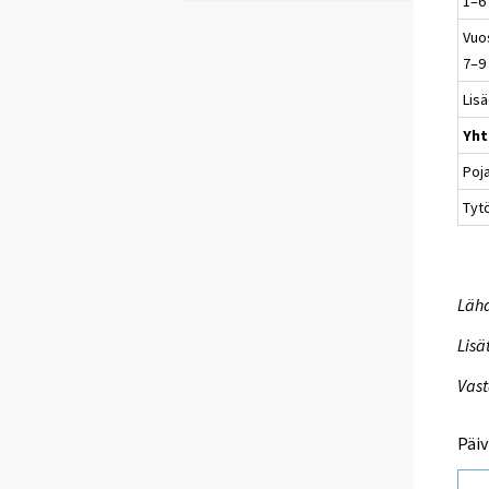
1–6
Vuo
7–9
Lis
Yht
Poj
Tyt
Lähd
Lisä
Vast
Päiv