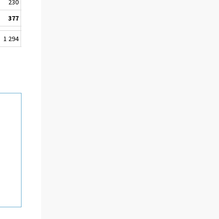
230
7 745
-225
-2,8
377
46 085
1 386
3,1
1 294
570 689
-8 229
-1,4