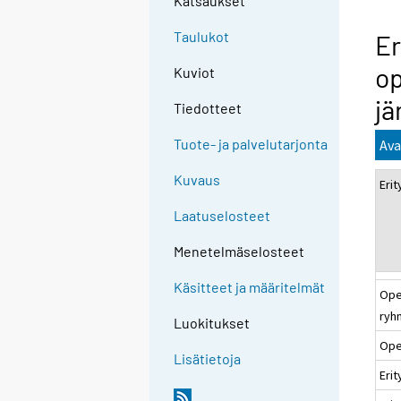
Katsaukset
Taulukot
Er
op
Kuviot
jä
Tiedotteet
Tuote- ja palvelutarjonta
Ava
Kuvaus
Eri
Laatuselosteet
Menetelmäselosteet
Käsitteet ja määritelmät
Ope
ryh
Luokitukset
Ope
Lisätietoja
Erit