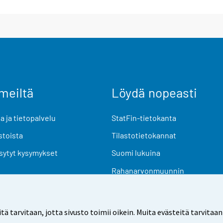
meiltä
Löydä nopeasti
 ja tietopalvelu
StatFin-tietokanta
stoista
Tilastotietokannat
sytyt kysymykset
Suomi lukuina
Rahanarvonmuunnin
Tulevat julkaisut
Tutkimusaineistot
arvitaan, jotta sivusto toimii oikein. Muita evästeitä tarvitaan