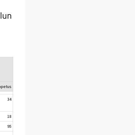
lun
Yhteensä
Muutos
edellisestä
vuodesta
opetus
Yhteensä
%
34
12 169
589
5,1
18
10 957
516
4,9
95
15 214
506
3,4