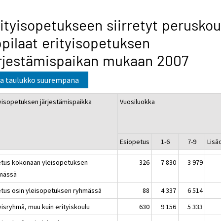
ityisopetukseen siirretyt peruskou
pilaat erityisopetuksen
rjestämispaikan mukaan 2007
a taulukko suurempana
tyisopetuksen järjestämispaikka
Vuosiluokka
Esiopetus
1-6
7-9
Lisä
tus kokonaan yleisopetuksen
326
7 830
3 979
mässä
tus osin yleisopetuksen ryhmässä
88
4 337
6 514
yisryhmä, muu kuin erityiskoulu
630
9 156
5 333