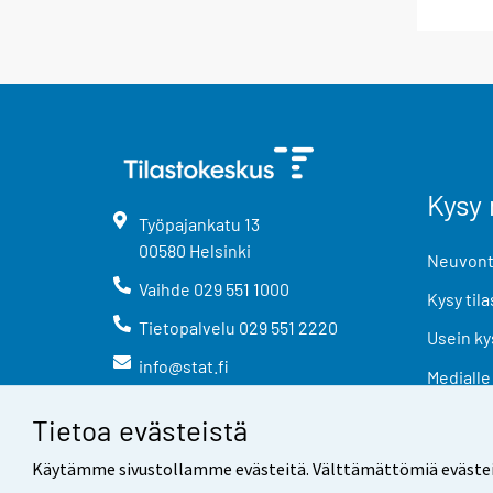
Kysy 
Työpajankatu
13
00580
Helsinki
Neuvonta
Vaihde
029 551 1000
Kysy tila
Tietopalvelu
029 551 2220
Usein ky
info@stat.fi
Medialle
Tietoa evästeistä
Käytämme sivustollamme evästeitä. Välttämättömiä evästeitä t