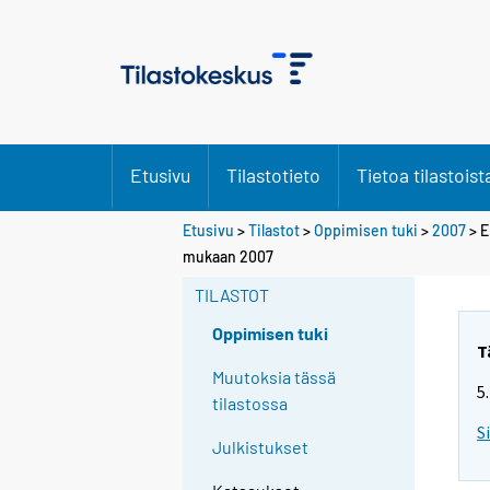
Etusivu
Tilastotieto
Tietoa tilastoist
Etusivu
>
Tilastot
>
Oppimisen tuki
>
2007
> E
mukaan 2007
TILASTOT
Oppimisen tuki
T
Muutoksia tässä
5
tilastossa
S
Julkistukset