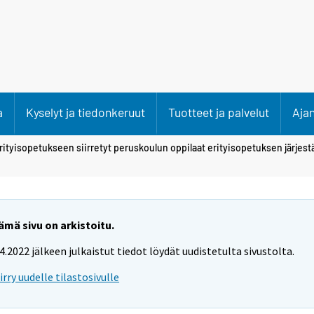
a
Kyselyt ja tiedonkeruut
Tuotteet ja palvelut
Aja
rityisopetukseen siirretyt peruskoulun oppilaat erityisopetuksen järjes
ämä sivu on arkistoitu.
.4.2022 jälkeen julkaistut tiedot löydät uudistetulta sivustolta.
iirry uudelle tilastosivulle