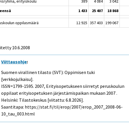
yisryhmä, erityiskoulu
389
4 084
3 042
eensä
1 433
25 407
18 868
uskoulun oppilasmäärä
12 925
357 403
199 067
itetty
10.6.2008
Viittausohje
:
Suomen virallinen tilasto (SVT): Oppimisen tuki
[verkkojulkaisu].
ISSN=1799-1595. 2007, Erityisopetukseen siirretyt peruskoulun
oppilaat erityisopetuksen järjestämispaikan mukaan 2007 .
Helsinki: Tilastokeskus [viitattu: 6.8.2026].
Saantitapa: https://stat.fi/til/erop/2007/erop_2007_2008-06-
10_tau_003.html