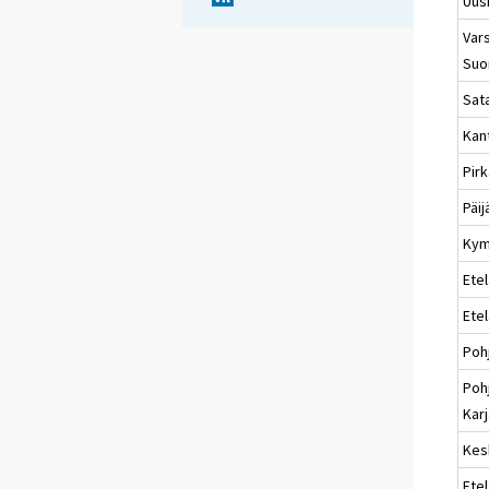
Uus
Vars
Suo
Sat
Kan
Pir
Päi
Kym
Etel
Ete
Poh
Poh
Karj
Kes
Etel