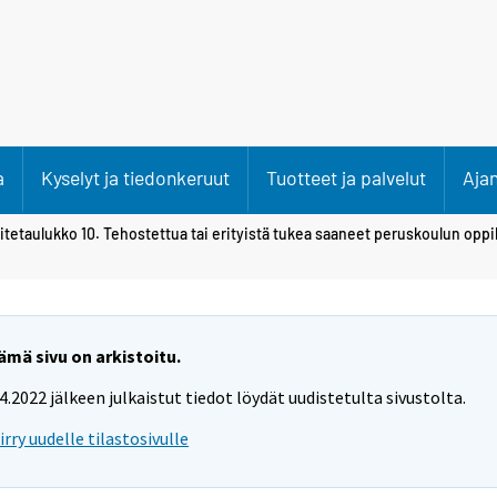
a
Kyselyt ja tiedonkeruut
Tuotteet ja palvelut
Aja
itetaulukko 10. Tehostettua tai erityistä tukea saaneet peruskoulun oppi
ämä sivu on arkistoitu.
.4.2022 jälkeen julkaistut tiedot löydät uudistetulta sivustolta.
iirry uudelle tilastosivulle