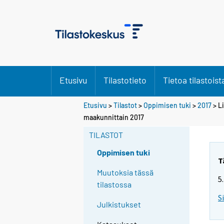
Etusivu
Tilastotieto
Tietoa tilastoist
Etusivu
>
Tilastot
>
Oppimisen tuki
>
2017
> Li
maakunnittain 2017
TILASTOT
Oppimisen tuki
T
Muutoksia tässä
5
tilastossa
S
Julkistukset