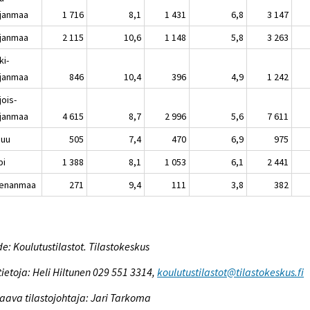
janmaa
1 716
8,1
1 431
6,8
3 147
janmaa
2 115
10,6
1 148
5,8
3 263
ki-
janmaa
846
10,4
396
4,9
1 242
jois-
janmaa
4 615
8,7
2 996
5,6
7 611
nuu
505
7,4
470
6,9
975
pi
1 388
8,1
1 053
6,1
2 441
enanmaa
271
9,4
111
3,8
382
e: Koulutustilastot. Tilastokeskus
tietoja: Heli Hiltunen 029 551 3314,
koulutustilastot@tilastokeskus.fi
aava tilastojohtaja: Jari Tarkoma