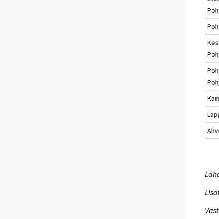
Poh
Poh
Kes
Poh
Poh
Poh
Kai
Lap
Ahv
Lähd
Lisä
Vast