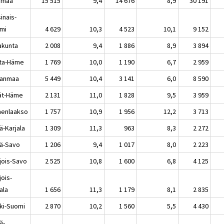
imaa
15 515
9,4
14 676
8,9
30 191
inais-
mi
4 629
10,3
4 523
10,1
9 152
akunta
2 008
9,4
1 886
8,9
3 894
ta-Häme
1 769
10,0
1 190
6,7
2 959
kanmaa
5 449
10,4
3 141
6,0
8 590
jät-Häme
2 131
11,0
1 828
9,5
3 959
enlaakso
1 757
10,9
1 956
12,2
3 713
ä-Karjala
1 309
11,3
963
8,3
2 272
lä-Savo
1 206
9,4
1 017
8,0
2 223
jois-Savo
2 525
10,8
1 600
6,8
4 125
jois-
ala
1 656
11,3
1 179
8,1
2 835
ki-Suomi
2 870
10,2
1 560
5,5
4 430
ä-