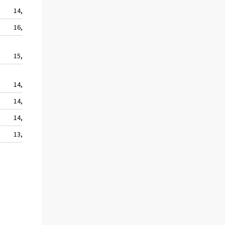
14,9
21 186
16,4
19 922
15,3
8 116
14,3
53 193
14,3
6 833
14,2
17 152
13,2
2 890