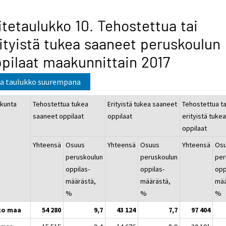
itetaulukko 10. Tehostettua tai
ityistä tukea saaneet peruskoulun
pilaat maakunnittain 2017
a taulukko suurempana
kunta
Tehostettua tukea
Erityistä tukea saaneet
Tehostettua ta
saaneet oppilaat
oppilaat
erityistä tuke
oppilaat
Yhteensä
Osuus
Yhteensä
Osuus
Yhteensä
Os
peruskoulun
peruskoulun
per
oppilas-
oppilas-
opp
määrästä,
määrästä,
mää
%
%
%
ko maa
54 280
9,7
43 124
7,7
97 404