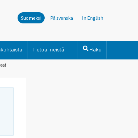
Suomeksi
På svenska
In English
nkohtaista
Tietoa meistä
Haku
laat