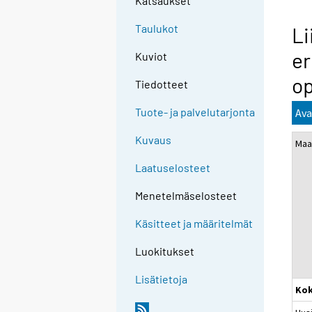
Katsaukset
Taulukot
Li
er
Kuviot
op
Tiedotteet
Tuote- ja palvelutarjonta
Ava
Kuvaus
Maa
Laatuselosteet
Menetelmäselosteet
Käsitteet ja määritelmät
Luokitukset
Lisätietoja
Ko