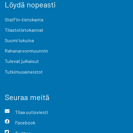
Löydä nopeasti
StatFin-tietokanta
Tilastotietokannat
Suomi lukuina
Rahanarvonmuunnin
Tulevat julkaisut
Tutkimusaineistot
Seuraa meitä
Tilaa uutisviesti
Facebook