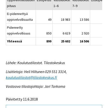
Oppivelvollisuuden
Esiopetus
Vuosiluokat
Vuosiluokat
Lisäopetus
pituus
1–6
7–9
Ei pidennettyä
oppivelvollisuutta
49
18 983
13 586
49
Pidennetty
oppivelvollisuus
850
6 619
2 920
68
Yhteensä
899
25 602
16 506
117
Lähde: Koulutustilastot. Tilastokeskus
Lisätietoja: Heli Hiltunen 029 551 3314,
koulutustilastot@tilastokeskus.fi
Vastaava tilastojohtaja: Jari Tarkoma
Päivitetty 11.6.2018