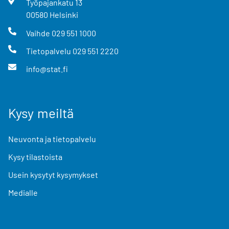
Työpajankatu
13
00580
Helsinki
Vaihde
029 551 1000
Tietopalvelu
029 551 2220
info@stat.fi
Kysy meiltä
Neuvonta ja tietopalvelu
Kysy tilastoista
Usein kysytyt kysymykset
Medialle