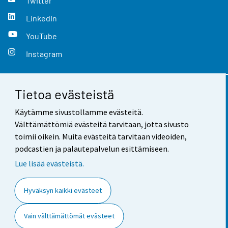
Twitter
LinkedIn
YouTube
Instagram
Tietoa evästeistä
Yhteystiedot
Käytämme sivustollamme evästeitä.
Palaute
Välttämättömiä evästeitä tarvitaan, jotta sivusto
toimii oikein. Muita evästeitä tarvitaan videoiden,
Käyttöehdot
podcastien ja palautepalvelun esittämiseen.
Tietosuoja
Lue lisää evästeistä.
Saavutettavuus
Hyväksyn kaikki evästeet
Tietoa sivustosta
Vain välttämättömät evästeet
Evästeasetukset