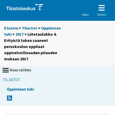
Valikko
Haku
Etusivu
>
Tilastot
>
Oppimisen
tuki
>
2017
> Liitetaulukko 4.
Erityistä tukea saaneet
peruskoulun oppilaat
oppivelvollisuuden pituuden
mukaan 2017
Avaa valikko
TILASTOT
Oppimisen tuki